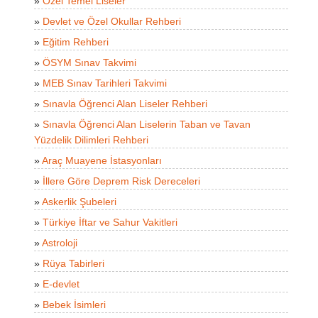
»
Özel Temel Liseler
»
Devlet ve Özel Okullar Rehberi
»
Eğitim Rehberi
»
ÖSYM Sınav Takvimi
»
MEB Sınav Tarihleri Takvimi
»
Sınavla Öğrenci Alan Liseler Rehberi
»
Sınavla Öğrenci Alan Liselerin Taban ve Tavan
Yüzdelik Dilimleri Rehberi
»
Araç Muayene İstasyonları
»
İllere Göre Deprem Risk Dereceleri
»
Askerlik Şubeleri
»
Türkiye İftar ve Sahur Vakitleri
»
Astroloji
»
Rüya Tabirleri
»
E-devlet
»
Bebek İsimleri