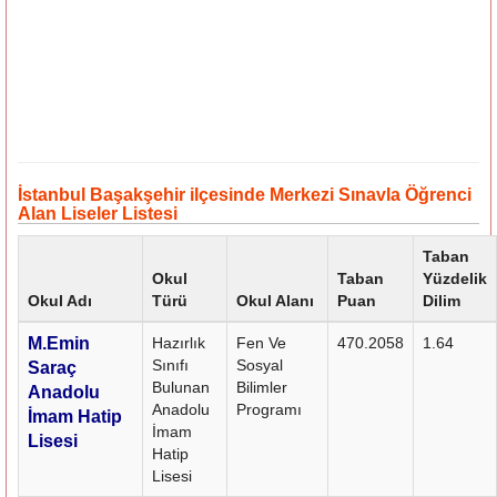
İstanbul Başakşehir ilçesinde Merkezi Sınavla Öğrenci
Alan Liseler Listesi
Taban
Okul
Taban
Yüzdelik
Okul Adı
Türü
Okul Alanı
Puan
Dilim
M.Emin
Hazırlık
Fen Ve
470.2058
1.64
Sınıfı
Sosyal
Saraç
Bulunan
Bilimler
Anadolu
Anadolu
Programı
İmam Hatip
İmam
Lisesi
Hatip
Lisesi