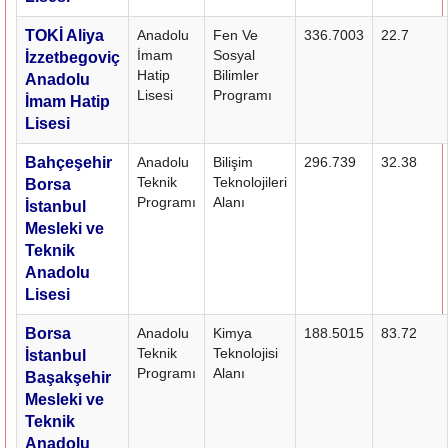
TOKİ Aliya
Anadolu
Fen Ve
336.7003
22.7
İmam
Sosyal
İzzetbegoviç
Hatip
Bilimler
Anadolu
Lisesi
Programı
İmam Hatip
Lisesi
Bahçeşehir
Anadolu
Bilişim
296.739
32.38
Teknik
Teknolojileri
Borsa
Programı
Alanı
İstanbul
Mesleki ve
Teknik
Anadolu
Lisesi
Borsa
Anadolu
Kimya
188.5015
83.72
Teknik
Teknolojisi
İstanbul
Programı
Alanı
Başakşehir
Mesleki ve
Teknik
Anadolu