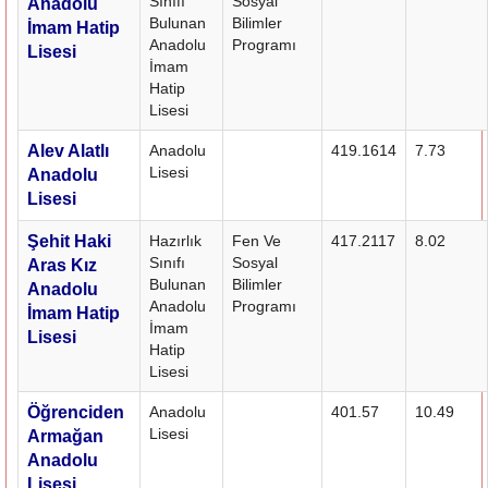
Sınıfı
Sosyal
Anadolu
Bulunan
Bilimler
İmam Hatip
Anadolu
Programı
Lisesi
İmam
Hatip
Lisesi
Alev Alatlı
Anadolu
419.1614
7.73
Lisesi
Anadolu
Lisesi
Şehit Haki
Hazırlık
Fen Ve
417.2117
8.02
Sınıfı
Sosyal
Aras Kız
Bulunan
Bilimler
Anadolu
Anadolu
Programı
İmam Hatip
İmam
Lisesi
Hatip
Lisesi
Öğrenciden
Anadolu
401.57
10.49
Lisesi
Armağan
Anadolu
Lisesi