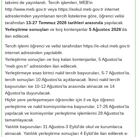
takvimi de yayınlandı. Tercih işlemleri, MEB'in
http://www.meb.gov.tr veya https://e­okul.meb.gov.tr internet
adreslerinden yayımlanan tercih listelerine göre, öğrenci velisi
tarafından
13-27 Temmuz 2026 tarihleri arasında
yapılacak.
Yerleştirme sonuçları
ve boş kontenjanlar
5 Ağustos 2026
'da
ilan edilecek.
Tercih işlemi öğrenci ve velisi tarafından https://e-okul.meb.gov.tr
internet adresinden yapılabilir.
Yerleştirme sonuçları ve boş kalan kontenjanlar, 5 Ağustos'ta
"meb.gov.tr" adresinden ilan edilecek.
Yerleştirmeye esas birinci nakil tercih başvuruları, 5-7 Ağustos'ta,
tercih sonuçları 10 Ağustos'ta açıklanacak. İkinci nakil tercih
başvuruları ise 10-12 Ağustos'ta arasında alınacak ve 14
Ağustos'ta duyurulacak.
Hiçbir yere yerleşemeyen öğrenciler için il ve ilçe öğrenci
yerleştirme ve nakil komisyonlarına başvurular, 17-26 Ağustos'ta
yapılacak ve komisyonlar yerleştirme işlemlerini 28 Ağustos'ta
tamamlayacak.
Yatılılık başvuruları 31 Ağustos-3 Eylül'de okul ve kurumlarca
alınacak. Yatılılık yerleştirme sonuçları 4 Eylül'de ilan edilerek e-