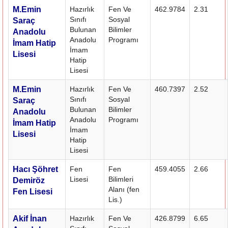
M.Emin
Hazırlık
Fen Ve
462.9784
2.31
Sınıfı
Sosyal
Saraç
Bulunan
Bilimler
Anadolu
Anadolu
Programı
İmam Hatip
İmam
Lisesi
Hatip
Lisesi
M.Emin
Hazırlık
Fen Ve
460.7397
2.52
Sınıfı
Sosyal
Saraç
Bulunan
Bilimler
Anadolu
Anadolu
Programı
İmam Hatip
İmam
Lisesi
Hatip
Lisesi
Hacı Şöhret
Fen
Fen
459.4055
2.66
Lisesi
Bilimleri
Demiröz
Alanı (fen
Fen Lisesi
Lis.)
Akif İnan
Hazırlık
Fen Ve
426.8799
6.65