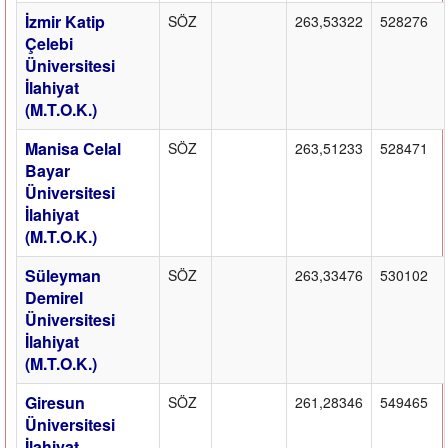
İzmir Katip
SÖZ
263,53322
528276
Çelebi
Üniversitesi
İlahiyat
(M.T.O.K.)
Manisa Celal
SÖZ
263,51233
528471
Bayar
Üniversitesi
İlahiyat
(M.T.O.K.)
Süleyman
SÖZ
263,33476
530102
Demirel
Üniversitesi
İlahiyat
(M.T.O.K.)
Giresun
SÖZ
261,28346
549465
Üniversitesi
İlahiyat