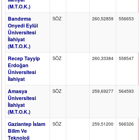
(M.T.O.K.)
Bandırma
SÖZ
260,52859
556653
Onyedi Eylül
Üniversitesi
İlahiyat
(M.T.O.K.)
Recep Tayyip
SÖZ
260,33384
558547
Erdoğan
Üniversitesi
İlahiyat
Amasya
SÖZ
259,69277
564593
Üniversitesi
İlahiyat
(M.T.O.K.)
Gaziantep İslam
SÖZ
259,51200
566326
Bilim Ve
Teknoloji