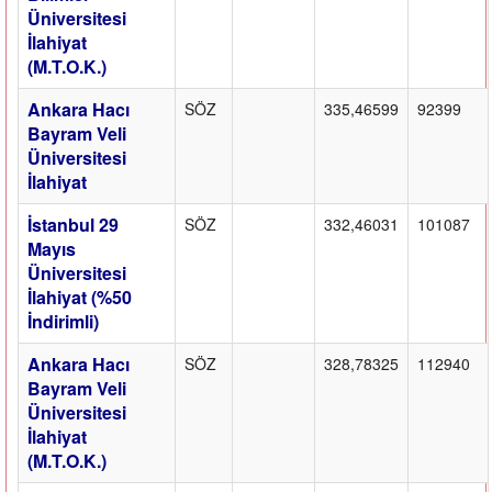
Üniversitesi
İlahiyat
(M.T.O.K.)
Ankara Hacı
SÖZ
335,46599
92399
Bayram Veli
Üniversitesi
İlahiyat
İstanbul 29
SÖZ
332,46031
101087
Mayıs
Üniversitesi
İlahiyat (%50
İndirimli)
Ankara Hacı
SÖZ
328,78325
112940
Bayram Veli
Üniversitesi
İlahiyat
(M.T.O.K.)