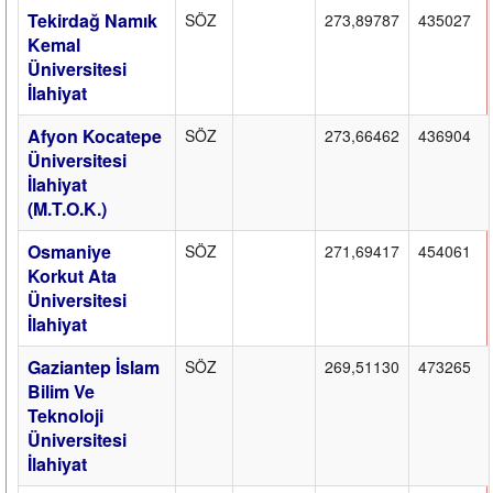
Tekirdağ Namık
SÖZ
273,89787
435027
Kemal
Üniversitesi
İlahiyat
Afyon Kocatepe
SÖZ
273,66462
436904
Üniversitesi
İlahiyat
(M.T.O.K.)
Osmaniye
SÖZ
271,69417
454061
Korkut Ata
Üniversitesi
İlahiyat
Gaziantep İslam
SÖZ
269,51130
473265
Bilim Ve
Teknoloji
Üniversitesi
İlahiyat