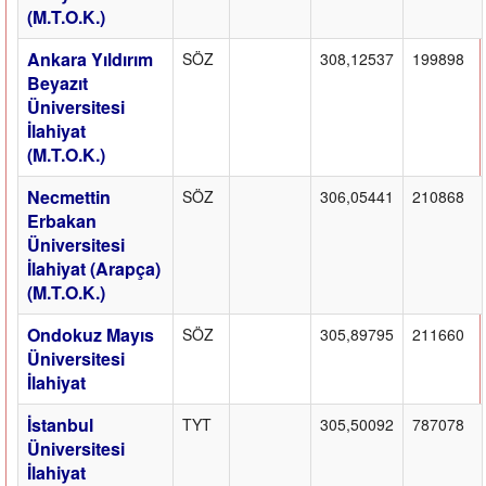
(M.T.O.K.)
Ankara Yıldırım
SÖZ
308,12537
199898
Beyazıt
Üniversitesi
İlahiyat
(M.T.O.K.)
Necmettin
SÖZ
306,05441
210868
Erbakan
Üniversitesi
İlahiyat (Arapça)
(M.T.O.K.)
Ondokuz Mayıs
SÖZ
305,89795
211660
Üniversitesi
İlahiyat
İstanbul
TYT
305,50092
787078
Üniversitesi
İlahiyat