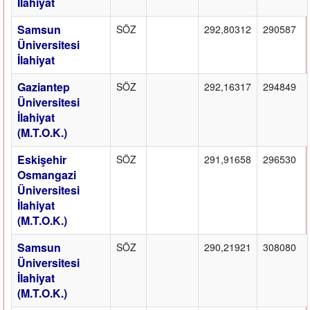
İlahiyat
Samsun
SÖZ
292,80312
290587
Üniversitesi
İlahiyat
Gaziantep
SÖZ
292,16317
294849
Üniversitesi
İlahiyat
(M.T.O.K.)
Eskişehir
SÖZ
291,91658
296530
Osmangazi
Üniversitesi
İlahiyat
(M.T.O.K.)
Samsun
SÖZ
290,21921
308080
Üniversitesi
İlahiyat
(M.T.O.K.)