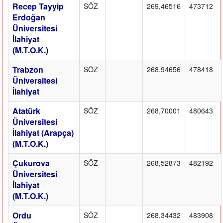
Recep Tayyip
SÖZ
269,46516
473712
Erdoğan
Üniversitesi
İlahiyat
(M.T.O.K.)
Trabzon
SÖZ
268,94656
478418
Üniversitesi
İlahiyat
Atatürk
SÖZ
268,70001
480643
Üniversitesi
İlahiyat (Arapça)
(M.T.O.K.)
Çukurova
SÖZ
268,52873
482192
Üniversitesi
İlahiyat
(M.T.O.K.)
Ordu
SÖZ
268,34432
483908