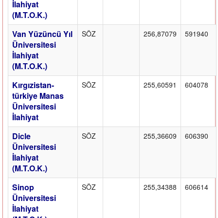
İlahiyat
(M.T.O.K.)
Van Yüzüncü Yıl
SÖZ
256,87079
591940
Üniversitesi
İlahiyat
(M.T.O.K.)
Kırgızistan-
SÖZ
255,60591
604078
türkiye Manas
Üniversitesi
İlahiyat
Dicle
SÖZ
255,36609
606390
Üniversitesi
İlahiyat
(M.T.O.K.)
Sinop
SÖZ
255,34388
606614
Üniversitesi
İlahiyat