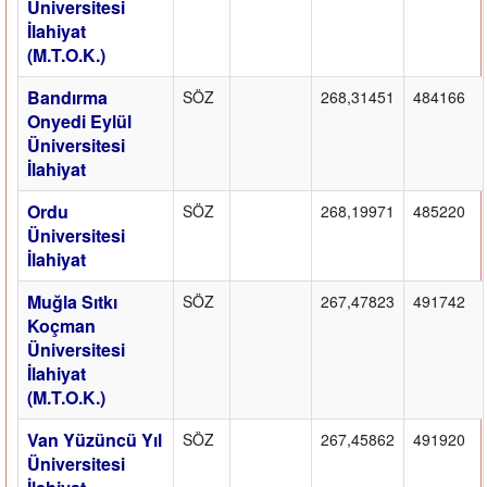
Üniversitesi
İlahiyat
(M.T.O.K.)
Bandırma
SÖZ
268,31451
484166
Onyedi Eylül
Üniversitesi
İlahiyat
Ordu
SÖZ
268,19971
485220
Üniversitesi
İlahiyat
Muğla Sıtkı
SÖZ
267,47823
491742
Koçman
Üniversitesi
İlahiyat
(M.T.O.K.)
Van Yüzüncü Yıl
SÖZ
267,45862
491920
Üniversitesi