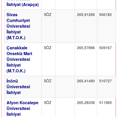
İlahiyat (Arapça)
Sivas
SÖZ
265,91266
506182
Cumhuriyet
Üniversitesi
İlahiyat
(M.T.O.K.)
Çanakkale
SÖZ
265,57896
509167
Onsekiz Mart
Üniversitesi
İlahiyat
(M.T.O.K.)
İnönü
SÖZ
265,41490
510727
Üniversitesi
İlahiyat
Afyon Kocatepe
SÖZ
265,28338
511965
Üniversitesi
İlahiyat