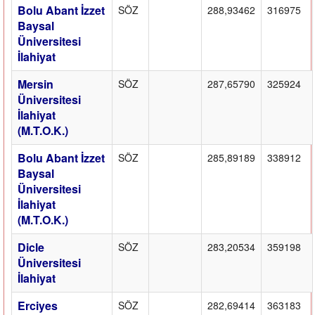
Bolu Abant İzzet
SÖZ
288,93462
316975
Baysal
Üniversitesi
İlahiyat
Mersin
SÖZ
287,65790
325924
Üniversitesi
İlahiyat
(M.T.O.K.)
Bolu Abant İzzet
SÖZ
285,89189
338912
Baysal
Üniversitesi
İlahiyat
(M.T.O.K.)
Dicle
SÖZ
283,20534
359198
Üniversitesi
İlahiyat
Erciyes
SÖZ
282,69414
363183