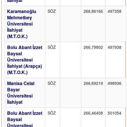
İlahiyat
Karamanoğlu
SÖZ
266,86166
497358
Mehmetbey
Üniversitesi
İlahiyat
(M.T.O.K.)
Bolu Abant İzzet
SÖZ
266,79802
497938
Baysal
Üniversitesi
İlahiyat (Arapça)
(M.T.O.K.)
Manisa Celal
SÖZ
266,69219
498936
Bayar
Üniversitesi
İlahiyat
Bolu Abant İzzet
SÖZ
266,46408
501054
Baysal
Üniversitesi