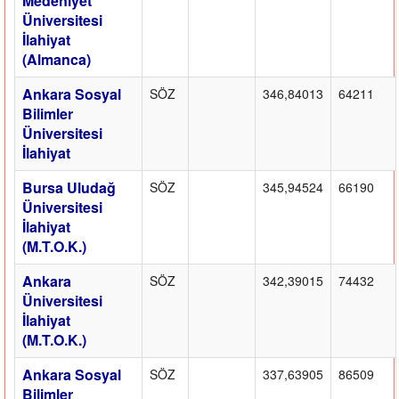
Medeniyet
Üniversitesi
İlahiyat
(Almanca)
Ankara Sosyal
SÖZ
346,84013
64211
Bilimler
Üniversitesi
İlahiyat
Bursa Uludağ
SÖZ
345,94524
66190
Üniversitesi
İlahiyat
(M.T.O.K.)
Ankara
SÖZ
342,39015
74432
Üniversitesi
İlahiyat
(M.T.O.K.)
Ankara Sosyal
SÖZ
337,63905
86509
Bilimler