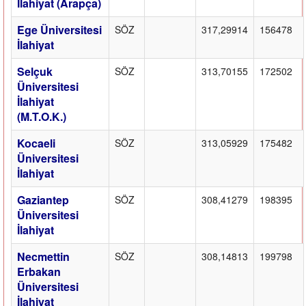
İlahiyat (Arapça)
Ege Üniversitesi
SÖZ
317,29914
156478
İlahiyat
Selçuk
SÖZ
313,70155
172502
Üniversitesi
İlahiyat
(M.T.O.K.)
Kocaeli
SÖZ
313,05929
175482
Üniversitesi
İlahiyat
Gaziantep
SÖZ
308,41279
198395
Üniversitesi
İlahiyat
Necmettin
SÖZ
308,14813
199798
Erbakan
Üniversitesi
İlahiyat