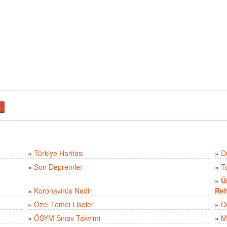
ş
»
Türkiye Haritası
»
D
»
Son Depremler
»
T
»
Ü
»
Koronavirüs Nedir
Reh
»
Özel Temel Liseler
»
D
»
ÖSYM Sınav Takvimi
»
M