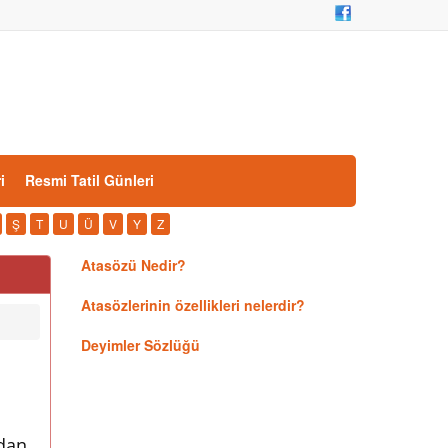
i
Resmi Tatil Günleri
Ş
T
U
Ü
V
Y
Z
Atasözü Nedir?
Atasözlerinin özellikleri nelerdir?
Deyimler Sözlüğü
ndan