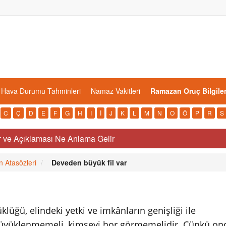
Hava Durumu Tahminleri
Namaz Vakitleri
Ramazan Oruç Bilgiler
C
Ç
D
E
F
G
H
I
İ
J
K
L
M
N
O
Ö
P
R
S
r ve Açıklaması Ne Anlama Gelir
n Atasözleri
Deveden büyük fil var
üğü, elindeki yetki ve imkânların genişliği ile
büyüklenmemeli, kimseyi hor görmemelidir. Çünkü o