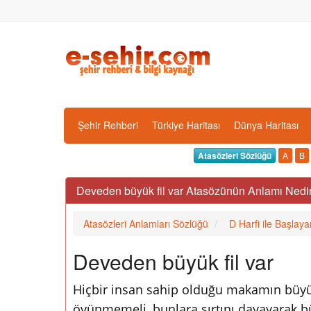
Şehir Rehberi
Türkiye Haritası
Dünya Haritası
Atasözleri Sözlüğü
A
B
Deveden büyük fil var Atasözünün Anlamı Nedi
Atasözleri Anlamları Sözlüğü
D Harfi ile Başlaya
Deveden büyük fil var
Hiçbir insan sahip olduğu makamın büyükl
övünmemeli, bunlara sırtını dayayarak 