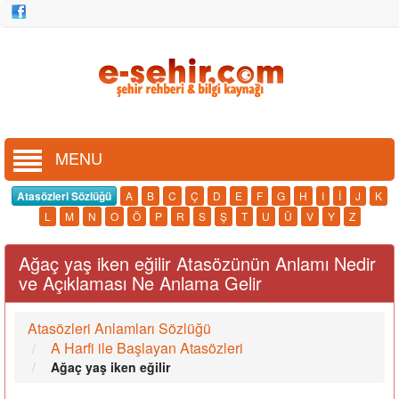
MENU
Atasözleri Sözlüğü
A
B
C
Ç
D
E
F
G
H
I
İ
J
K
L
M
N
O
Ö
P
R
S
Ş
T
U
Ü
V
Y
Z
Ağaç yaş iken eğilir Atasözünün Anlamı Nedir
ve Açıklaması Ne Anlama Gelir
Atasözleri Anlamları Sözlüğü
A Harfi ile Başlayan Atasözleri
Ağaç yaş iken eğilir