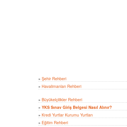
»
Şehir Rehberi
»
Havalimanları Rehberi
»
Büyükelçilikler Rehberi
»
YKS Sınav Giriş Belgesi Nasıl Alınır?
»
Kredi Yurtlar Kurumu Yurtları
»
Eğitim Rehberi