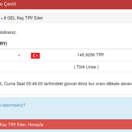
ı Çeviri
8 GEL Kaç TRY Eder
»
lirsiniz.
TRY)
=
145,9256 TRY
( Türk Lirası )
 Cuma Saat 05:49:05 tarihindeki güncel döviz kur oranı dikkate alınar
istermisiniz?