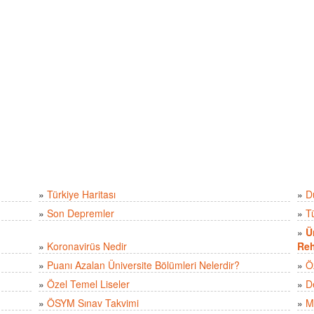
»
Türkiye Haritası
»
D
»
Son Depremler
»
T
»
Ü
»
Koronavirüs Nedir
Reh
»
Puanı Azalan Üniversite Bölümleri Nelerdir?
»
Ö
»
Özel Temel Liseler
»
D
»
ÖSYM Sınav Takvimi
»
M