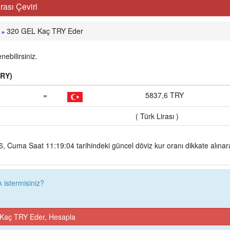
rası Çeviri
320 GEL Kaç TRY Eder
»
ebilirsiniz.
TRY)
=
5837,6 TRY
( Türk Lirası )
 Cuma Saat 11:19:04 tarihindeki güncel döviz kur oranı dikkate alınar
istermisiniz?