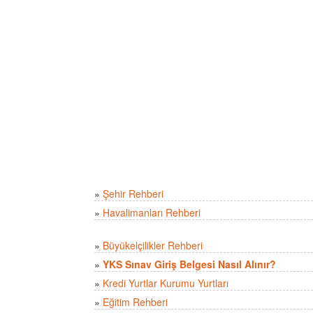
»
Şehir Rehberi
»
Havalimanları Rehberi
»
Büyükelçilikler Rehberi
»
YKS Sınav Giriş Belgesi Nasıl Alınır?
»
Kredi Yurtlar Kurumu Yurtları
»
Eğitim Rehberi