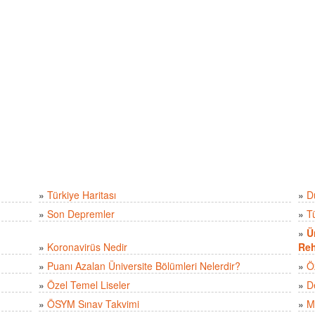
»
Türkiye Haritası
»
D
»
Son Depremler
»
T
»
Ü
»
Koronavirüs Nedir
Reh
»
Puanı Azalan Üniversite Bölümleri Nelerdir?
»
Ö
»
Özel Temel Liseler
»
D
»
ÖSYM Sınav Takvimi
»
M