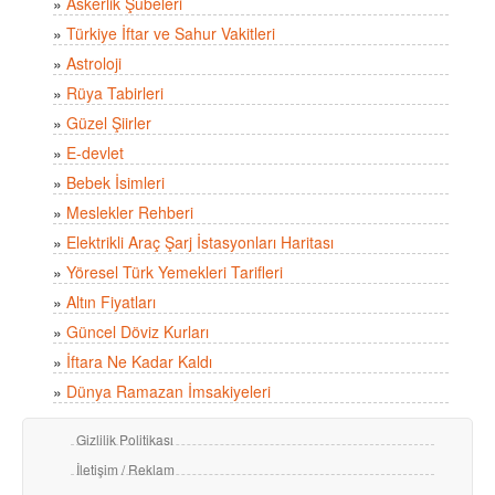
»
Askerlik Şubeleri
»
Türkiye İftar ve Sahur Vakitleri
»
Astroloji
»
Rüya Tabirleri
»
Güzel Şiirler
»
E-devlet
»
Bebek İsimleri
»
Meslekler Rehberi
»
Elektrikli Araç Şarj İstasyonları Haritası
»
Yöresel Türk Yemekleri Tarifleri
»
Altın Fiyatları
»
Güncel Döviz Kurları
»
İftara Ne Kadar Kaldı
»
Dünya Ramazan İmsakiyeleri
Gizlilik Politikası
İletişim / Reklam