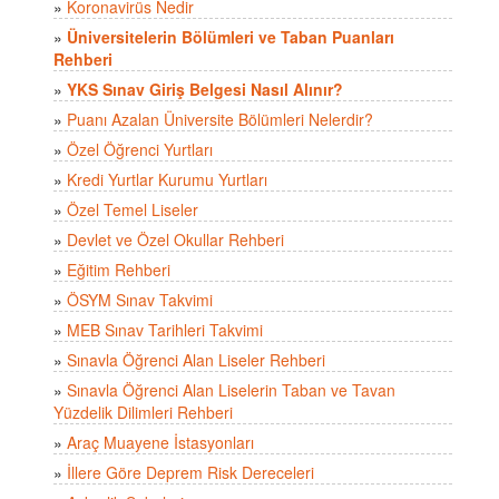
»
Koronavirüs Nedir
»
Üniversitelerin Bölümleri ve Taban Puanları
Rehberi
»
YKS Sınav Giriş Belgesi Nasıl Alınır?
»
Puanı Azalan Üniversite Bölümleri Nelerdir?
»
Özel Öğrenci Yurtları
»
Kredi Yurtlar Kurumu Yurtları
»
Özel Temel Liseler
»
Devlet ve Özel Okullar Rehberi
»
Eğitim Rehberi
»
ÖSYM Sınav Takvimi
»
MEB Sınav Tarihleri Takvimi
»
Sınavla Öğrenci Alan Liseler Rehberi
»
Sınavla Öğrenci Alan Liselerin Taban ve Tavan
Yüzdelik Dilimleri Rehberi
»
Araç Muayene İstasyonları
»
İllere Göre Deprem Risk Dereceleri