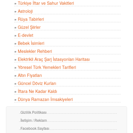
»
Türkiye İftar ve Sahur Vakitleri
»
Astroloji
»
Rüya Tabirleri
»
Güzel Şiirler
»
E-devlet
»
Bebek İsimleri
»
Meslekler Rehberi
»
Elektrikli Araç Şarj İstasyonları Haritası
»
Yöresel Türk Yemekleri Tarifleri
»
Altın Fiyatları
»
Güncel Döviz Kurları
»
İftara Ne Kadar Kaldı
»
Dünya Ramazan İmsakiyeleri
Gizlilik Politikası
İletişim / Reklam
Facebook Sayfası