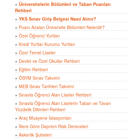
»
Üniversitelerin Bölümleri ve Taban Puanları
Rehberi
»
YKS Sınav Giriş Belgesi Nasıl Alınır?
»
Puanı Azalan Üniversite Bölümleri Nelerdir?
»
Özel Öğrenci Yurtları
»
Kredi Yurtlar Kurumu Yurtları
»
Özel Temel Liseler
»
Devlet ve Özel Okullar Rehberi
»
Eğitim Rehberi
»
ÖSYM Sınav Takvimi
»
MEB Sınav Tarihleri Takvimi
»
Sınavla Öğrenci Alan Liseler Rehberi
»
Sınavla Öğrenci Alan Liselerin Taban ve Tavan
Yüzdelik Dilimleri Rehberi
»
Araç Muayene İstasyonları
»
İllere Göre Deprem Risk Dereceleri
»
Askerlik Şubeleri