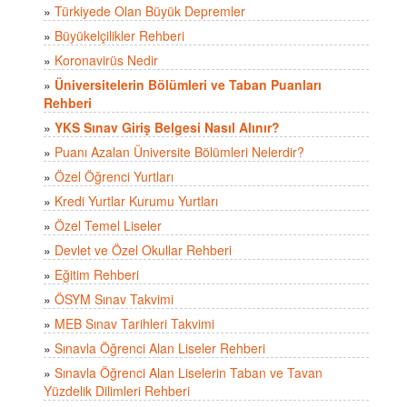
»
Türkiyede Olan Büyük Depremler
»
Büyükelçilikler Rehberi
»
Koronavirüs Nedir
»
Üniversitelerin Bölümleri ve Taban Puanları
Rehberi
»
YKS Sınav Giriş Belgesi Nasıl Alınır?
»
Puanı Azalan Üniversite Bölümleri Nelerdir?
»
Özel Öğrenci Yurtları
»
Kredi Yurtlar Kurumu Yurtları
»
Özel Temel Liseler
»
Devlet ve Özel Okullar Rehberi
»
Eğitim Rehberi
»
ÖSYM Sınav Takvimi
»
MEB Sınav Tarihleri Takvimi
»
Sınavla Öğrenci Alan Liseler Rehberi
»
Sınavla Öğrenci Alan Liselerin Taban ve Tavan
Yüzdelik Dilimleri Rehberi