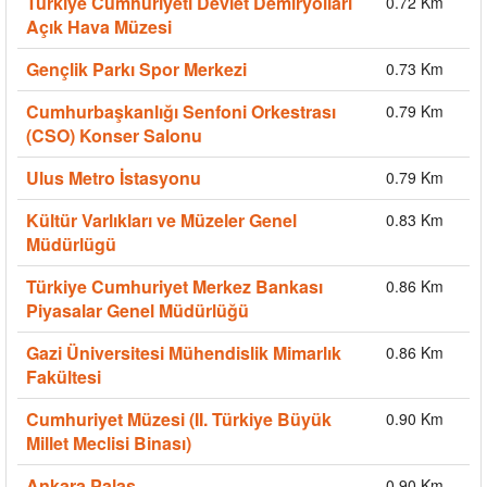
Türkiye Cumhuriyeti Devlet Demiryolları
0.72 Km
Açık Hava Müzesi
Gençlik Parkı Spor Merkezi
0.73 Km
Cumhurbaşkanlığı Senfoni Orkestrası
0.79 Km
(CSO) Konser Salonu
Ulus Metro İstasyonu
0.79 Km
Kültür Varlıkları ve Müzeler Genel
0.83 Km
Müdürlügü
Türkiye Cumhuriyet Merkez Bankası
0.86 Km
Piyasalar Genel Müdürlüğü
Gazi Üniversitesi Mühendislik Mimarlık
0.86 Km
Fakültesi
Cumhuriyet Müzesi (II. Türkiye Büyük
0.90 Km
Millet Meclisi Binası)
Ankara Palas
0.90 Km