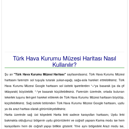
Türk Hava Kurumu Müzesi Haritası Nasıl
Kullanılır?
Şu an
"Türk Hava Kurumu Müzesi Haritası"
sayfasındasınız. Türk Hava Kurumu Müzesi
haritasını farenizin sol tuşuyla tutarak yukarı-aşağı, sağa-sola hareket ettirebilirsiniz. Türk
Hava Kurumu Müzesi Google haritasını sol üstteki işaretlerden "+"ya basarak (ya da çif
tıklayarak) büyütebilir, "-"ye basarak küçültebilirsiniz. Farenizin üzerinde, ortada bulunan
tekerlek tuşunu ileri-geri hareket ettirerek de Türk Hava Kurumu Müzesi haritasını büyütüp,
küçültebilirsiniz. Sağ üstteki bölümden Türk Hava Kurumu Müzesi Google haritasını, uydu
ya da arazi haritası olarak görüntüleyebilirsiniz.
Harita üzerinde sağ üst köşedeki Harita linki sadece karayolları haritasını, Uydu linki
bakmakta olduğunuz bölgenin uydu görüntülerini ve coğrafi yapısını Karma modu ise hem
karayollarını hem de coğrafi yapıyı birlikte gösterir. Yine aynı bölgedeki Arazi modu ise,