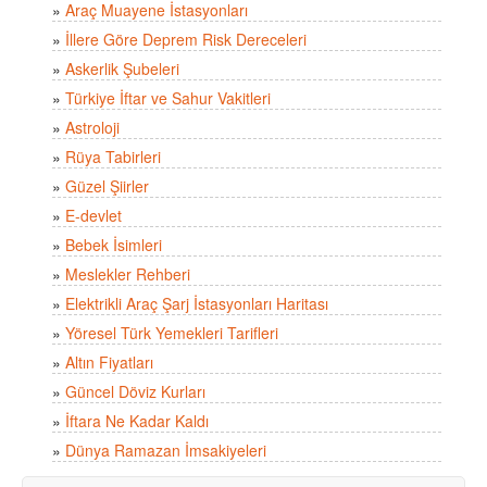
»
Araç Muayene İstasyonları
»
İllere Göre Deprem Risk Dereceleri
»
Askerlik Şubeleri
»
Türkiye İftar ve Sahur Vakitleri
»
Astroloji
»
Rüya Tabirleri
»
Güzel Şiirler
»
E-devlet
»
Bebek İsimleri
»
Meslekler Rehberi
»
Elektrikli Araç Şarj İstasyonları Haritası
»
Yöresel Türk Yemekleri Tarifleri
»
Altın Fiyatları
»
Güncel Döviz Kurları
»
İftara Ne Kadar Kaldı
»
Dünya Ramazan İmsakiyeleri