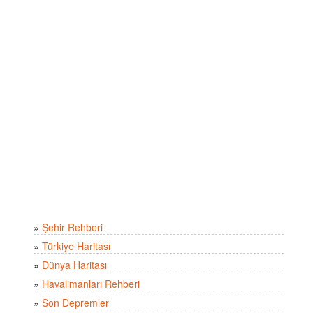
»
Şehir Rehberi
»
Türkiye Haritası
»
Dünya Haritası
»
Havalimanları Rehberi
»
Son Depremler