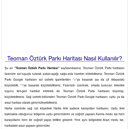
Teoman Öztürk Parkı Haritası Nasıl Kullanılır?
Şu an
"Teoman Öztürk Parkı Haritası"
sayfasındasınız. Teoman Öztürk Parkı haritasını
farenizin sol tuşuyla tutarak yukarı-aşağı, sağa-sola hareket ettirebilirsiniz. Teoman Öztürk
Parkı Google haritasını sol üstteki işaretlerden "+"ya basarak (ya da çif tıklayarak)
büyütebilir, "-"ye basarak küçültebilirsiniz. Farenizin üzerinde, ortada bulunan tekerlek
tuşunu ileri-geri hareket ettirerek de Teoman Öztürk Parkı haritasını büyütüp,
küçültebilirsiniz. Sağ üstteki bölümden Teoman Öztürk Parkı Google haritasını, uydu ya da
arazi haritası olarak görüntüleyebilirsiniz.
Harita üzerinde sağ üst köşedeki Harita linki sadece karayolları haritasını, Uydu linki
bakmakta olduğunuz bölgenin uydu görüntülerini ve coğrafi yapısını Karma modu ise hem
karayollarını hem de coğrafi yapıyı birlikte gösterir. Yine aynı bölgedeki Arazi modu ise,
haritadaki arazi yapısını görüntüler.