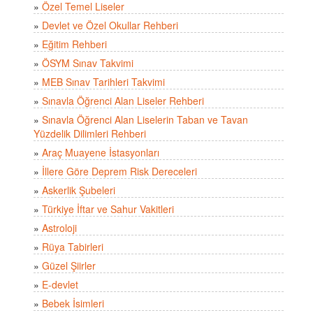
»
Özel Temel Liseler
»
Devlet ve Özel Okullar Rehberi
»
Eğitim Rehberi
»
ÖSYM Sınav Takvimi
»
MEB Sınav Tarihleri Takvimi
»
Sınavla Öğrenci Alan Liseler Rehberi
»
Sınavla Öğrenci Alan Liselerin Taban ve Tavan
Yüzdelik Dilimleri Rehberi
»
Araç Muayene İstasyonları
»
İllere Göre Deprem Risk Dereceleri
»
Askerlik Şubeleri
»
Türkiye İftar ve Sahur Vakitleri
»
Astroloji
»
Rüya Tabirleri
»
Güzel Şiirler
»
E-devlet
»
Bebek İsimleri