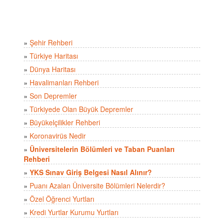
»
Şehir Rehberi
»
Türkiye Haritası
»
Dünya Haritası
»
Havalimanları Rehberi
»
Son Depremler
»
Türkiyede Olan Büyük Depremler
»
Büyükelçilikler Rehberi
»
Koronavirüs Nedir
»
Üniversitelerin Bölümleri ve Taban Puanları
Rehberi
»
YKS Sınav Giriş Belgesi Nasıl Alınır?
»
Puanı Azalan Üniversite Bölümleri Nelerdir?
»
Özel Öğrenci Yurtları
»
Kredi Yurtlar Kurumu Yurtları