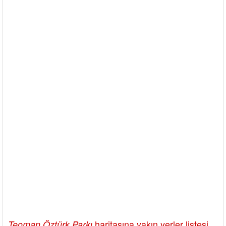
haritasına yakın yerler listesi
Teoman Öztürk Parkı