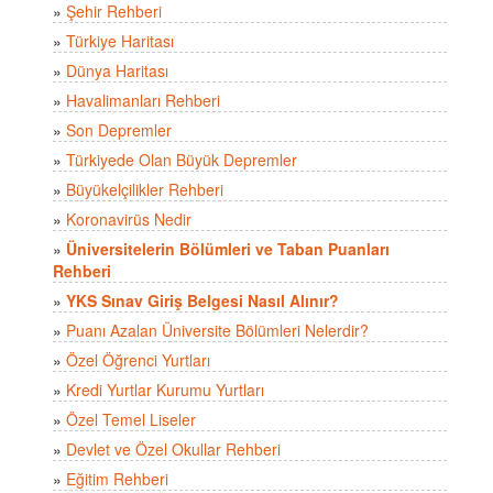
»
Şehir Rehberi
»
Türkiye Haritası
»
Dünya Haritası
»
Havalimanları Rehberi
»
Son Depremler
»
Türkiyede Olan Büyük Depremler
»
Büyükelçilikler Rehberi
»
Koronavirüs Nedir
»
Üniversitelerin Bölümleri ve Taban Puanları
Rehberi
»
YKS Sınav Giriş Belgesi Nasıl Alınır?
»
Puanı Azalan Üniversite Bölümleri Nelerdir?
»
Özel Öğrenci Yurtları
»
Kredi Yurtlar Kurumu Yurtları
»
Özel Temel Liseler
»
Devlet ve Özel Okullar Rehberi
»
Eğitim Rehberi