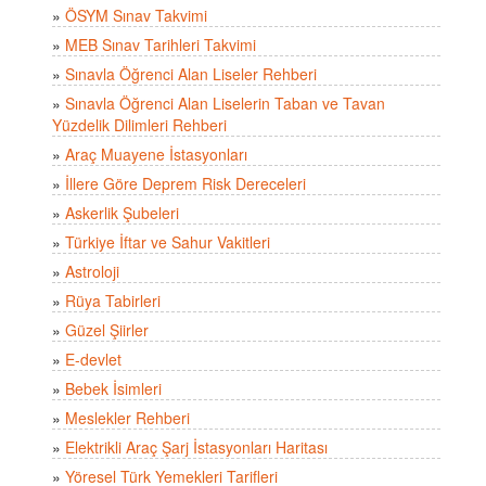
»
ÖSYM Sınav Takvimi
»
MEB Sınav Tarihleri Takvimi
»
Sınavla Öğrenci Alan Liseler Rehberi
»
Sınavla Öğrenci Alan Liselerin Taban ve Tavan
Yüzdelik Dilimleri Rehberi
»
Araç Muayene İstasyonları
»
İllere Göre Deprem Risk Dereceleri
»
Askerlik Şubeleri
»
Türkiye İftar ve Sahur Vakitleri
»
Astroloji
»
Rüya Tabirleri
»
Güzel Şiirler
»
E-devlet
»
Bebek İsimleri
»
Meslekler Rehberi
»
Elektrikli Araç Şarj İstasyonları Haritası
»
Yöresel Türk Yemekleri Tarifleri