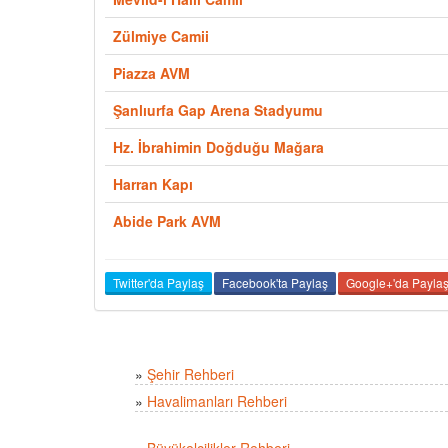
Zülmiye Camii
Piazza AVM
Şanlıurfa Gap Arena Stadyumu
Hz. İbrahimin Doğduğu Mağara
Harran Kapı
Abide Park AVM
Twitter'da Paylaş
Facebook'ta Paylaş
Google+'da Payla
»
Şehir Rehberi
»
Havalimanları Rehberi