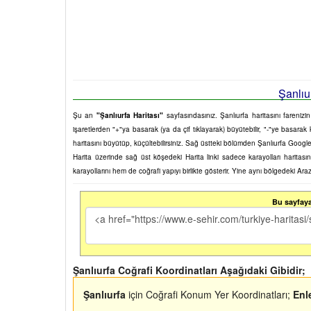
Şanlıur
Şu an
"Şanlıurfa Haritası"
sayfasındasınız. Şanlıurfa haritasını farenizin
işaretlerden "+"ya basarak (ya da çif tıklayarak) büyütebilir, "-"ye basarak 
haritasını büyütüp, küçültebilirsiniz. Sağ üstteki bölümden Şanlıurfa Google 
Harita üzerinde sağ üst köşedeki Harita linki sadece karayolları harita
karayollarını hem de coğrafi yapıyı birlikte gösterir. Yine aynı bölgedeki Ara
Bu sayfaya 
Şanlıurfa Coğrafi Koordinatları Aşağıdaki Gibidir;
Şanlıurfa
için Coğrafi Konum Yer Koordinatları;
Enl