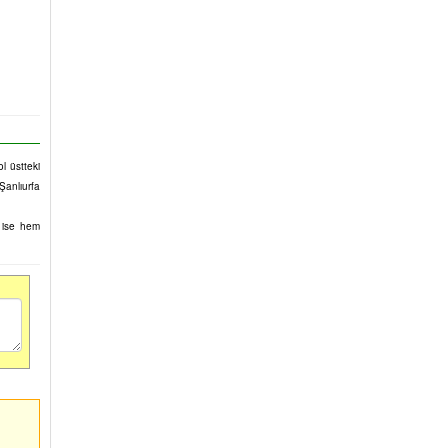
l üstteki
 Şanlıurfa
u ise hem