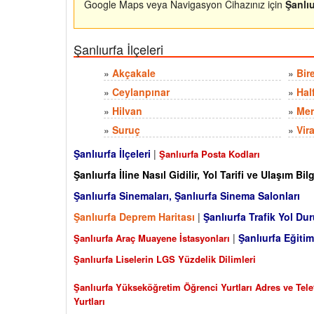
Google Maps veya Navigasyon Cihazınız için
Şanlıu
Şanlıurfa İlçeleri
»
Akçakale
»
Bir
»
Ceylanpınar
»
Hal
»
Hilvan
»
Mer
»
Suruç
»
Vir
Şanlıurfa İlçeleri
|
Şanlıurfa Posta Kodları
Şanlıurfa İline Nasıl Gidilir, Yol Tarifi ve Ulaşım Bilg
Şanlıurfa Sinemaları, Şanlıurfa Sinema Salonları
Şanlıurfa Deprem Haritası
|
Şanlıurfa Trafik Yol Du
|
Şanlıurfa Eğitim
Şanlıurfa Araç Muayene İstasyonları
Şanlıurfa Liselerin LGS Yüzdelik Dilimleri
Şanlıurfa Yükseköğretim Öğrenci Yurtları Adres ve Tele
Yurtları