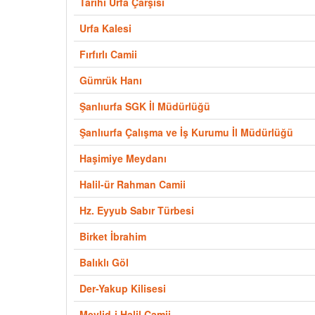
Tarihi Urfa Çarşısı
Urfa Kalesi
Fırfırlı Camii
Gümrük Hanı
Şanlıurfa SGK İl Müdürlüğü
Şanlıurfa Çalışma ve İş Kurumu İl Müdürlüğü
Haşimiye Meydanı
Halil-ür Rahman Camii
Hz. Eyyub Sabır Türbesi
Birket İbrahim
Balıklı Göl
Der-Yakup Kilisesi
Mevlid-i Halil Camii