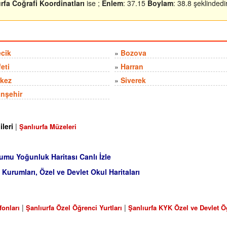
rfa Coğrafi Koordinatları
ise ;
Enlem
: 37.15
Boylam
: 38.8 şeklindedir
ecik
»
Bozova
feti
»
Harran
kez
»
Siverek
anşehir
ileri
|
Şanlıurfa Müzeleri
rumu Yoğunluk Haritası Canlı İzle
 Kurumları, Özel ve Devlet Okul Haritaları
|
|
fonları
Şanlıurfa Özel Öğrenci Yurtları
Şanlıurfa KYK Özel ve Devlet Ö