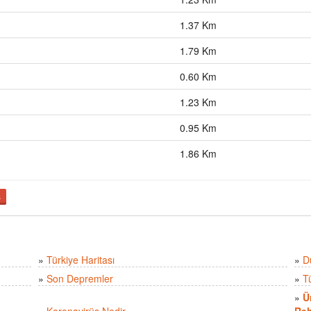
1.37 Km
1.79 Km
0.60 Km
1.23 Km
0.95 Km
1.86 Km
ş
»
Türkiye Haritası
»
D
»
Son Depremler
»
T
»
Ü