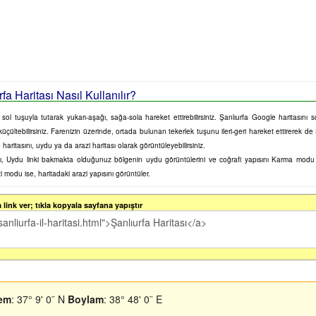
fa Haritası Nasıl Kullanılır?
 sol tuşuyla tutarak yukarı-aşağı, sağa-sola hareket ettirebilirsiniz. Şanlıurfa Google haritasını so
küçültebilirsiniz. Farenizin üzerinde, ortada bulunan tekerlek tuşunu ileri-geri hareket ettirerek de
haritasını, uydu ya da arazi haritası olarak görüntüleyebilirsiniz.
sını, Uydu linki bakmakta olduğunuz bölgenin uydu görüntülerini ve coğrafi yapısını Karma mod
zi modu ise, haritadaki arazi yapısını görüntüler.
link ver; tıkla kopyala sayfana yapıştır
em
: 37° 9' 0¨ N
Boylam
: 38° 48' 0¨ E