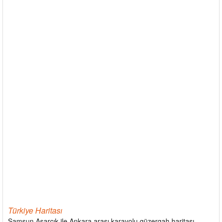
Türkiye Haritası
Samsun Asarcık ile Ankara arası karayolu güzergah haritası