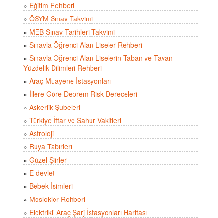
»
Eğitim Rehberi
»
ÖSYM Sınav Takvimi
»
MEB Sınav Tarihleri Takvimi
»
Sınavla Öğrenci Alan Liseler Rehberi
»
Sınavla Öğrenci Alan Liselerin Taban ve Tavan
Yüzdelik Dilimleri Rehberi
»
Araç Muayene İstasyonları
»
İllere Göre Deprem Risk Dereceleri
»
Askerlik Şubeleri
»
Türkiye İftar ve Sahur Vakitleri
»
Astroloji
»
Rüya Tabirleri
»
Güzel Şiirler
»
E-devlet
»
Bebek İsimleri
»
Meslekler Rehberi
»
Elektrikli Araç Şarj İstasyonları Haritası