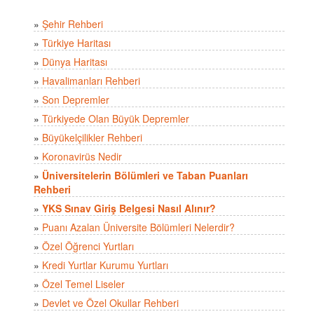
»
Şehir Rehberi
»
Türkiye Haritası
»
Dünya Haritası
»
Havalimanları Rehberi
»
Son Depremler
»
Türkiyede Olan Büyük Depremler
»
Büyükelçilikler Rehberi
»
Koronavirüs Nedir
»
Üniversitelerin Bölümleri ve Taban Puanları
Rehberi
»
YKS Sınav Giriş Belgesi Nasıl Alınır?
»
Puanı Azalan Üniversite Bölümleri Nelerdir?
»
Özel Öğrenci Yurtları
»
Kredi Yurtlar Kurumu Yurtları
»
Özel Temel Liseler
»
Devlet ve Özel Okullar Rehberi