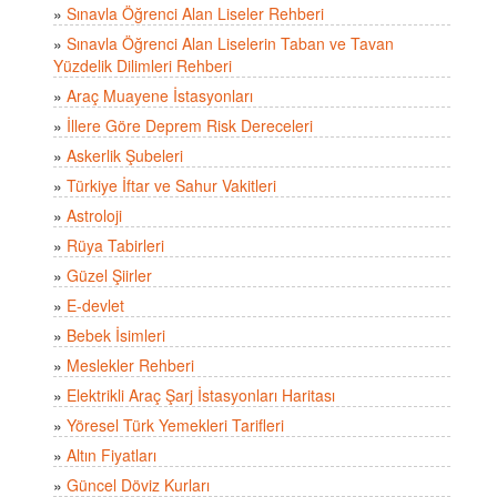
»
Sınavla Öğrenci Alan Liseler Rehberi
»
Sınavla Öğrenci Alan Liselerin Taban ve Tavan
Yüzdelik Dilimleri Rehberi
»
Araç Muayene İstasyonları
»
İllere Göre Deprem Risk Dereceleri
»
Askerlik Şubeleri
»
Türkiye İftar ve Sahur Vakitleri
»
Astroloji
»
Rüya Tabirleri
»
Güzel Şiirler
»
E-devlet
»
Bebek İsimleri
»
Meslekler Rehberi
»
Elektrikli Araç Şarj İstasyonları Haritası
»
Yöresel Türk Yemekleri Tarifleri
»
Altın Fiyatları
»
Güncel Döviz Kurları