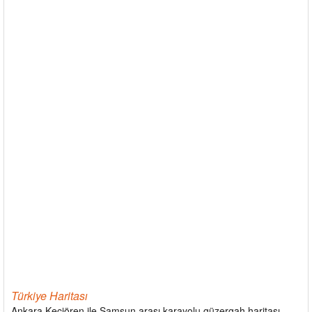
Türkiye Haritası
Ankara Keçiören ile Samsun arası karayolu güzergah haritası