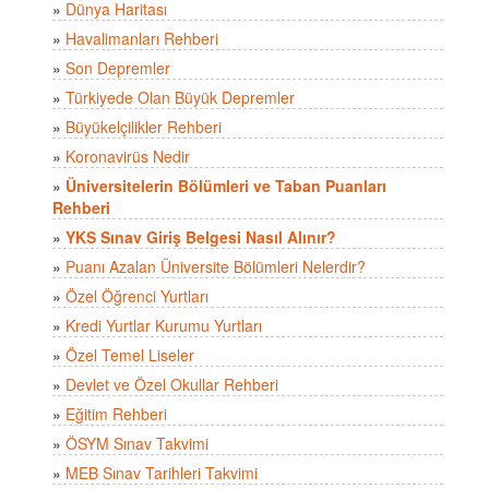
»
Dünya Haritası
»
Havalimanları Rehberi
»
Son Depremler
»
Türkiyede Olan Büyük Depremler
»
Büyükelçilikler Rehberi
»
Koronavirüs Nedir
»
Üniversitelerin Bölümleri ve Taban Puanları
Rehberi
»
YKS Sınav Giriş Belgesi Nasıl Alınır?
»
Puanı Azalan Üniversite Bölümleri Nelerdir?
»
Özel Öğrenci Yurtları
»
Kredi Yurtlar Kurumu Yurtları
»
Özel Temel Liseler
»
Devlet ve Özel Okullar Rehberi
»
Eğitim Rehberi
»
ÖSYM Sınav Takvimi
»
MEB Sınav Tarihleri Takvimi