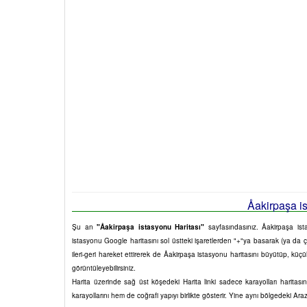
Åakirpaşa i
Şu an
"Åakirpaşa istasyonu Haritası"
sayfasındasınız. Åakirpaşa ista
istasyonu Google haritasını sol üstteki işaretlerden "+"ya basarak (ya da çi
ileri-geri hareket ettirerek de Åakirpaşa istasyonu haritasını büyütüp, küç
görüntüleyebilirsiniz.
Harita üzerinde sağ üst köşedeki Harita linki sadece karayolları harita
karayollarını hem de coğrafi yapıyı birlikte gösterir. Yine aynı bölgedeki Ara