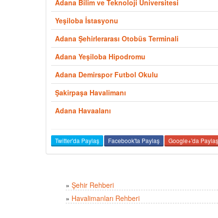
Adana Bilim ve Teknoloji Üniversitesi
Yeşiloba İstasyonu
Adana Şehirlerarası Otobüs Terminali
Adana Yeşiloba Hipodromu
Adana Demirspor Futbol Okulu
Şakirpaşa Havalimanı
Adana Havaalanı
Twitter'da Paylaş
Facebook'ta Paylaş
Google+'da Payla
»
Şehir Rehberi
»
Havalimanları Rehberi