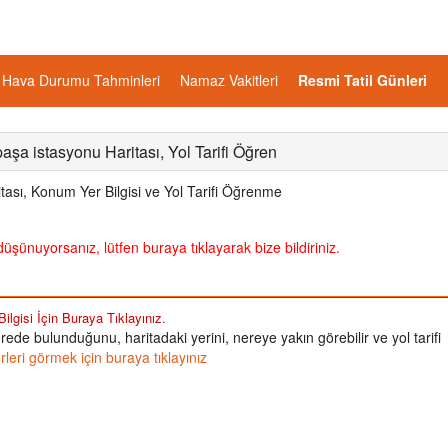
Hava Durumu Tahminleri
Namaz Vakitleri
Resmi Tatil Günleri
paşa istasyonu Haritası, Yol Tarifi Öğren
tası, Konum Yer Bilgisi ve Yol Tarifi Öğrenme
üşünuyorsanız, lütfen buraya tıklayarak bize bildiriniz.
lgisi İçin Buraya Tıklayınız.
ede bulunduğunu, haritadaki yerini, nereye yakın görebilir ve yol tarifi
eri görmek için buraya tıklayınız