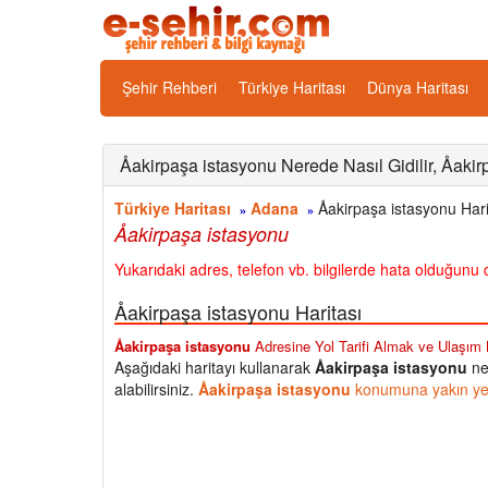
Şehir Rehberi
Türkiye Haritası
Dünya Haritası
Åakirpaşa istasyonu Nerede Nasıl Gidilir, Åakir
Türkiye Haritası
Adana
Åakirpaşa istasyonu Hari
»
»
Åakirpaşa istasyonu
Yukarıdaki adres, telefon vb. bilgilerde hata olduğunu d
Åakirpaşa istasyonu Haritası
Åakirpaşa istasyonu
Adresine Yol Tarifi Almak ve Ulaşım Bi
Aşağıdaki haritayı kullanarak
Åakirpaşa istasyonu
ner
alabilirsiniz.
Åakirpaşa istasyonu
konumuna yakın yerl