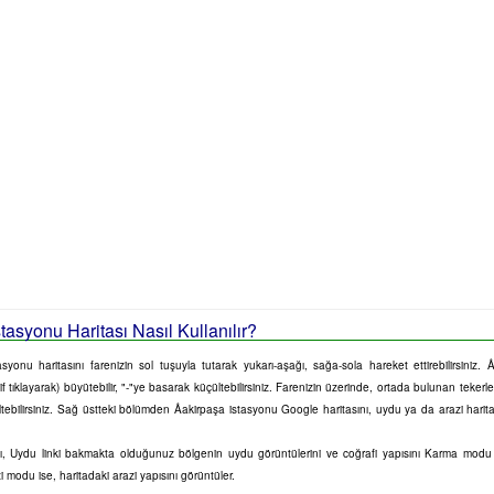
stasyonu Haritası Nasıl Kullanılır?
syonu haritasını farenizin sol tuşuyla tutarak yukarı-aşağı, sağa-sola hareket ettirebilirsiniz. Å
f tıklayarak) büyütebilir, "-"ye basarak küçültebilirsiniz. Farenizin üzerinde, ortada bulunan tekerl
ültebilirsiniz. Sağ üstteki bölümden Åakirpaşa istasyonu Google haritasını, uydu ya da arazi harita
sını, Uydu linki bakmakta olduğunuz bölgenin uydu görüntülerini ve coğrafi yapısını Karma mod
zi modu ise, haritadaki arazi yapısını görüntüler.