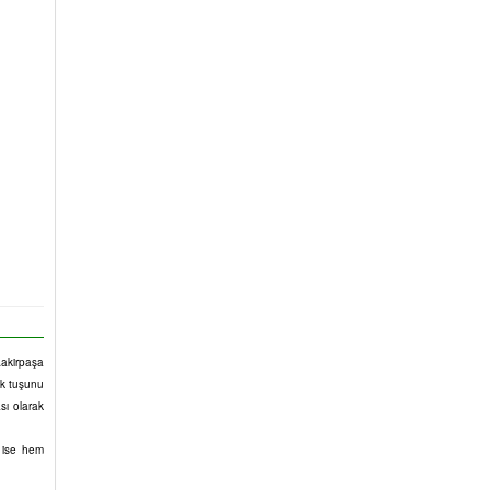
akirpaşa
ek tuşunu
sı olarak
u ise hem