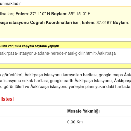
ulunmaktadır.
inatları;
Enlem
: 37° 1' 0¨ N
Boylam
: 35° 15' 0¨ E
paşa istasyonu Coğrafi Koordinatları
ise ;
Enlem
: 37.0167
Boylam
:
link ver; tıkla kopyala sayfana yapıştır
u görüntüleri, Åakirpaşa istasyonu karayolları haritası, google maps Åa
şa istasyonu sokak haritası, google earth Åakirpaşa istasyonu, Åakirpaş
d görüntüleri ve Åakirpaşa istasyonu yerleşim planı yukarıdaki haritada
listesi
Mesafe Yakınlığı
0.00 Km