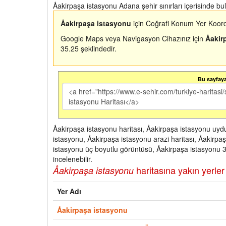
Åakirpaşa istasyonu Adana şehir sınırları içerisinde b
Åakirpaşa istasyonu
için Coğrafi Konum Yer Koord
Google Maps veya Navigasyon Cihazınız için
Åakir
35.25 şeklindedir.
Bu sayfaya 
Åakirpaşa istasyonu haritası, Åakirpaşa istasyonu uyd
istasyonu, Åakirpaşa istasyonu arazi haritası, Åakirpa
istasyonu üç boyutlu görüntüsü, Åakirpaşa istasyonu 3
incelenebilir.
haritasına yakın yerler 
Åakirpaşa istasyonu
Yer Adı
Åakirpaşa istasyonu