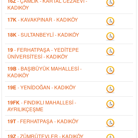
16Z
- ÇAMLIK - KARTAL CEZAEVİ -
KADIKÖY
17K
- KAVAKPINAR - KADIKÖY
18K
- SULTANBEYLİ - KADIKÖY
19
- FERHATPAŞA - YEDİTEPE
ÜNİVERSİTESİ - KADIKÖY
19B
- BAŞIBÜYÜK MAHALLESİ -
KADIKÖY
19E
- YENİDOĞAN - KADIKÖY
19FK
- FINDIKLI MAHALLESİ -
AYRILIKÇEŞME
19T
- FERHATPAŞA - KADIKÖY
19Z
- ZÜMRÜTEVLER - KADIKÖY