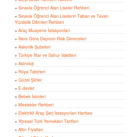
»
Sınavla Öğrenci Alan Liseler Rehberi
»
Sınavla Öğrenci Alan Liselerin Taban ve Tavan
Yüzdelik Dilimleri Rehberi
»
Araç Muayene İstasyonları
»
İllere Göre Deprem Risk Dereceleri
»
Askerlik Şubeleri
»
Türkiye İftar ve Sahur Vakitleri
»
Astroloji
»
Rüya Tabirleri
»
Güzel Şiirler
»
E-devlet
»
Bebek İsimleri
»
Meslekler Rehberi
»
Elektrikli Araç Şarj İstasyonları Haritası
»
Yöresel Türk Yemekleri Tarifleri
»
Altın Fiyatları