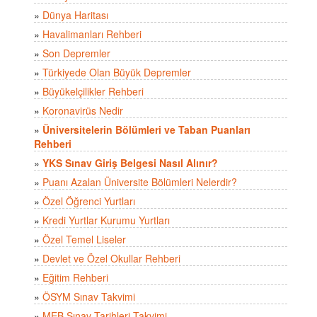
»
Dünya Haritası
»
Havalimanları Rehberi
»
Son Depremler
»
Türkiyede Olan Büyük Depremler
»
Büyükelçilikler Rehberi
»
Koronavirüs Nedir
»
Üniversitelerin Bölümleri ve Taban Puanları
Rehberi
»
YKS Sınav Giriş Belgesi Nasıl Alınır?
»
Puanı Azalan Üniversite Bölümleri Nelerdir?
»
Özel Öğrenci Yurtları
»
Kredi Yurtlar Kurumu Yurtları
»
Özel Temel Liseler
»
Devlet ve Özel Okullar Rehberi
»
Eğitim Rehberi
»
ÖSYM Sınav Takvimi
»
MEB Sınav Tarihleri Takvimi