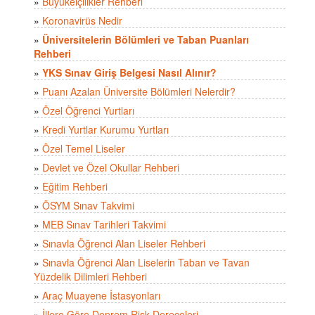
»
Büyükelçilikler Rehberi
»
Koronavirüs Nedir
»
Üniversitelerin Bölümleri ve Taban Puanları
Rehberi
»
YKS Sınav Giriş Belgesi Nasıl Alınır?
»
Puanı Azalan Üniversite Bölümleri Nelerdir?
»
Özel Öğrenci Yurtları
»
Kredi Yurtlar Kurumu Yurtları
»
Özel Temel Liseler
»
Devlet ve Özel Okullar Rehberi
»
Eğitim Rehberi
»
ÖSYM Sınav Takvimi
»
MEB Sınav Tarihleri Takvimi
»
Sınavla Öğrenci Alan Liseler Rehberi
»
Sınavla Öğrenci Alan Liselerin Taban ve Tavan
Yüzdelik Dilimleri Rehberi
»
Araç Muayene İstasyonları
»
İllere Göre Deprem Risk Dereceleri