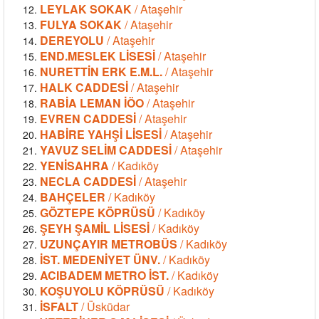
LEYLAK SOKAK
/ Ataşehir
FULYA SOKAK
/ Ataşehir
DEREYOLU
/ Ataşehir
END.MESLEK LİSESİ
/ Ataşehir
NURETTİN ERK E.M.L.
/ Ataşehir
HALK CADDESİ
/ Ataşehir
RABİA LEMAN İÖO
/ Ataşehir
EVREN CADDESİ
/ Ataşehir
HABİRE YAHŞİ LİSESİ
/ Ataşehir
YAVUZ SELİM CADDESİ
/ Ataşehir
YENİSAHRA
/ Kadıköy
NECLA CADDESİ
/ Ataşehir
BAHÇELER
/ Kadıköy
GÖZTEPE KÖPRÜSÜ
/ Kadıköy
ŞEYH ŞAMİL LİSESİ
/ Kadıköy
UZUNÇAYIR METROBÜS
/ Kadıköy
İST. MEDENİYET ÜNV.
/ Kadıköy
ACIBADEM METRO İST.
/ Kadıköy
KOŞUYOLU KÖPRÜSÜ
/ Kadıköy
İSFALT
/ Üsküdar