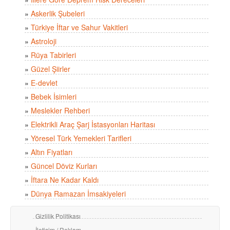
»
Askerlik Şubeleri
»
Türkiye İftar ve Sahur Vakitleri
»
Astroloji
»
Rüya Tabirleri
»
Güzel Şiirler
»
E-devlet
»
Bebek İsimleri
»
Meslekler Rehberi
»
Elektrikli Araç Şarj İstasyonları Haritası
»
Yöresel Türk Yemekleri Tarifleri
»
Altın Fiyatları
»
Güncel Döviz Kurları
»
İftara Ne Kadar Kaldı
»
Dünya Ramazan İmsakiyeleri
Gizlilik Politikası
İletişim / Reklam