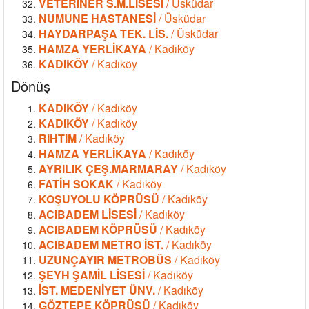
VETERİNER S.M.LİSESİ
/ Üsküdar
NUMUNE HASTANESİ
/ Üsküdar
HAYDARPAŞA TEK. LİS.
/ Üsküdar
HAMZA YERLİKAYA
/ Kadıköy
KADIKÖY
/ Kadıköy
Dönüş
KADIKÖY
/ Kadıköy
KADIKÖY
/ Kadıköy
RIHTIM
/ Kadıköy
HAMZA YERLİKAYA
/ Kadıköy
AYRILIK ÇEŞ.MARMARAY
/ Kadıköy
FATİH SOKAK
/ Kadıköy
KOŞUYOLU KÖPRÜSÜ
/ Kadıköy
ACIBADEM LİSESİ
/ Kadıköy
ACIBADEM KÖPRÜSÜ
/ Kadıköy
ACIBADEM METRO İST.
/ Kadıköy
UZUNÇAYIR METROBÜS
/ Kadıköy
ŞEYH ŞAMİL LİSESİ
/ Kadıköy
İST. MEDENİYET ÜNV.
/ Kadıköy
GÖZTEPE KÖPRÜSÜ
/ Kadıköy