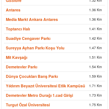
GSStore
1.32 Km
Antares
1.36 Km
Media Markt Ankara Antares
1.36 Km
Toptancı Halı
1.41 Km
Suadiye Cengaver Parkı
1.42 Km
Sureyya Ayhan Parkı Koşu Yolu
1.47 Km
Mit Kavşağı
1.51 Km
Demetevler Parkı
1.54 Km
Dünya Çocukları Barış Parkı
1.59 Km
Yıldırım Beyazıt Üniversitesi Etlik Kampüsü
1.71 Km
Demetevler Metro Durağı 1.cad Girişi
1.73 Km
Turgut Özal Üniversitesi
1.75 Km