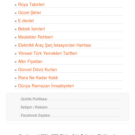
»
Rüya Tabirleri
»
Güzel Şiirler
»
E-devlet
»
Bebek İsimleri
»
Meslekler Rehberi
»
Elektrikli Araç Şarj İstasyonları Haritası
»
Yöresel Türk Yemekleri Tarifleri
»
Altın Fiyatları
»
Güncel Döviz Kurları
»
İftara Ne Kadar Kaldı
»
Dünya Ramazan İmsakiyeleri
Gizlilik Politikası
İletişim / Reklam
Facebook Sayfası