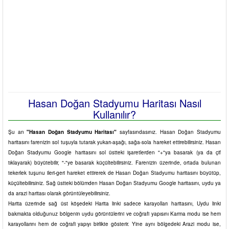
Hasan Doğan Stadyumu Haritası Nasıl
Kullanılır?
Şu an
"Hasan Doğan Stadyumu Haritası"
sayfasındasınız. Hasan Doğan Stadyumu
haritasını farenizin sol tuşuyla tutarak yukarı-aşağı, sağa-sola hareket ettirebilirsiniz. Hasan
Doğan Stadyumu Google haritasını sol üstteki işaretlerden "+"ya basarak (ya da çif
tıklayarak) büyütebilir, "-"ye basarak küçültebilirsiniz. Farenizin üzerinde, ortada bulunan
tekerlek tuşunu ileri-geri hareket ettirerek de Hasan Doğan Stadyumu haritasını büyütüp,
küçültebilirsiniz. Sağ üstteki bölümden Hasan Doğan Stadyumu Google haritasını, uydu ya
da arazi haritası olarak görüntüleyebilirsiniz.
Harita üzerinde sağ üst köşedeki Harita linki sadece karayolları haritasını, Uydu linki
bakmakta olduğunuz bölgenin uydu görüntülerini ve coğrafi yapısını Karma modu ise hem
karayollarını hem de coğrafi yapıyı birlikte gösterir. Yine aynı bölgedeki Arazi modu ise,