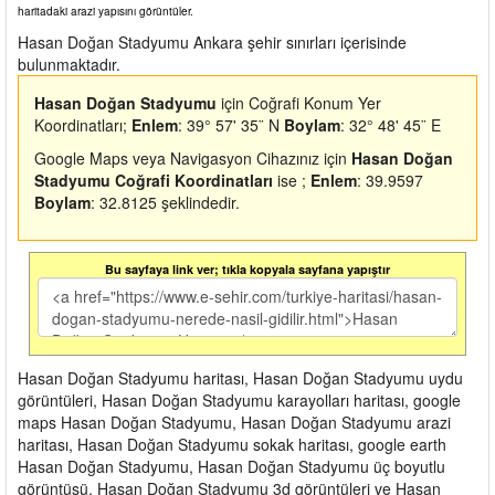
haritadaki arazi yapısını görüntüler.
Hasan Doğan Stadyumu Ankara şehir sınırları içerisinde
bulunmaktadır.
Hasan Doğan Stadyumu
için Coğrafi Konum Yer
Koordinatları;
Enlem
: 39° 57' 35¨ N
Boylam
: 32° 48' 45¨ E
Google Maps veya Navigasyon Cihazınız için
Hasan Doğan
Stadyumu Coğrafi Koordinatları
ise ;
Enlem
: 39.9597
Boylam
: 32.8125 şeklindedir.
Bu sayfaya link ver; tıkla kopyala sayfana yapıştır
Hasan Doğan Stadyumu haritası, Hasan Doğan Stadyumu uydu
görüntüleri, Hasan Doğan Stadyumu karayolları haritası, google
maps Hasan Doğan Stadyumu, Hasan Doğan Stadyumu arazi
haritası, Hasan Doğan Stadyumu sokak haritası, google earth
Hasan Doğan Stadyumu, Hasan Doğan Stadyumu üç boyutlu
görüntüsü, Hasan Doğan Stadyumu 3d görüntüleri ve Hasan