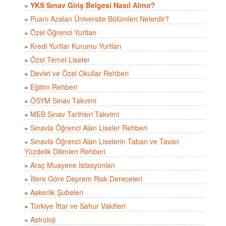
»
YKS Sınav Giriş Belgesi Nasıl Alınır?
»
Puanı Azalan Üniversite Bölümleri Nelerdir?
»
Özel Öğrenci Yurtları
»
Kredi Yurtlar Kurumu Yurtları
»
Özel Temel Liseler
»
Devlet ve Özel Okullar Rehberi
»
Eğitim Rehberi
»
ÖSYM Sınav Takvimi
»
MEB Sınav Tarihleri Takvimi
»
Sınavla Öğrenci Alan Liseler Rehberi
»
Sınavla Öğrenci Alan Liselerin Taban ve Tavan
Yüzdelik Dilimleri Rehberi
»
Araç Muayene İstasyonları
»
İllere Göre Deprem Risk Dereceleri
»
Askerlik Şubeleri
»
Türkiye İftar ve Sahur Vakitleri
»
Astroloji