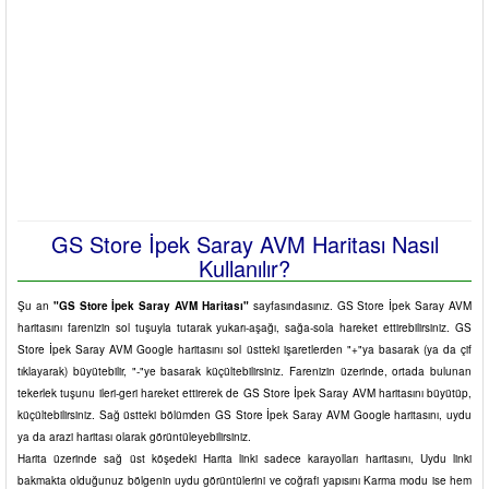
GS Store İpek Saray AVM Haritası Nasıl
Kullanılır?
Şu an
"GS Store İpek Saray AVM Haritası"
sayfasındasınız. GS Store İpek Saray AVM
haritasını farenizin sol tuşuyla tutarak yukarı-aşağı, sağa-sola hareket ettirebilirsiniz. GS
Store İpek Saray AVM Google haritasını sol üstteki işaretlerden "+"ya basarak (ya da çif
tıklayarak) büyütebilir, "-"ye basarak küçültebilirsiniz. Farenizin üzerinde, ortada bulunan
tekerlek tuşunu ileri-geri hareket ettirerek de GS Store İpek Saray AVM haritasını büyütüp,
küçültebilirsiniz. Sağ üstteki bölümden GS Store İpek Saray AVM Google haritasını, uydu
ya da arazi haritası olarak görüntüleyebilirsiniz.
Harita üzerinde sağ üst köşedeki Harita linki sadece karayolları haritasını, Uydu linki
bakmakta olduğunuz bölgenin uydu görüntülerini ve coğrafi yapısını Karma modu ise hem