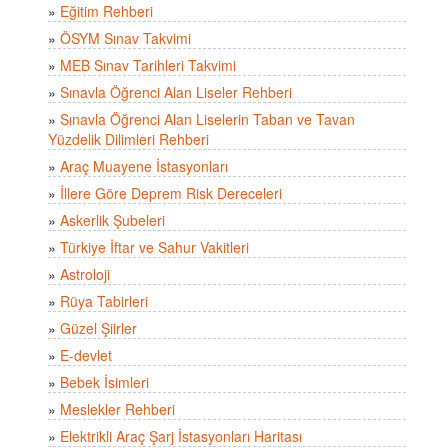
»
Eğitim Rehberi
»
ÖSYM Sınav Takvimi
»
MEB Sınav Tarihleri Takvimi
»
Sınavla Öğrenci Alan Liseler Rehberi
»
Sınavla Öğrenci Alan Liselerin Taban ve Tavan
Yüzdelik Dilimleri Rehberi
»
Araç Muayene İstasyonları
»
İllere Göre Deprem Risk Dereceleri
»
Askerlik Şubeleri
»
Türkiye İftar ve Sahur Vakitleri
»
Astroloji
»
Rüya Tabirleri
»
Güzel Şiirler
»
E-devlet
»
Bebek İsimleri
»
Meslekler Rehberi
»
Elektrikli Araç Şarj İstasyonları Haritası