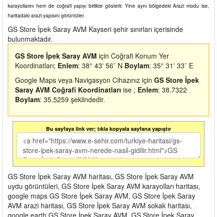
karayollarını hem de coğrafi yapıyı birlikte gösterir. Yine aynı bölgedeki Arazi modu ise,
haritadaki arazi yapısını görüntüler.
GS Store İpek Saray AVM Kayseri şehir sınırları içerisinde
bulunmaktadır.
GS Store İpek Saray AVM
için Coğrafi Konum Yer
Koordinatları;
Enlem
: 38° 43' 56¨ N
Boylam
: 35° 31' 33¨ E
Google Maps veya Navigasyon Cihazınız için
GS Store İpek
Saray AVM Coğrafi Koordinatları
ise ;
Enlem
: 38.7322
Boylam
: 35.5259 şeklindedir.
Bu sayfaya link ver; tıkla kopyala sayfana yapıştır
GS Store İpek Saray AVM haritası, GS Store İpek Saray AVM
uydu görüntüleri, GS Store İpek Saray AVM karayolları haritası,
google maps GS Store İpek Saray AVM, GS Store İpek Saray
AVM arazi haritası, GS Store İpek Saray AVM sokak haritası,
google earth GS Store İpek Saray AVM, GS Store İpek Saray