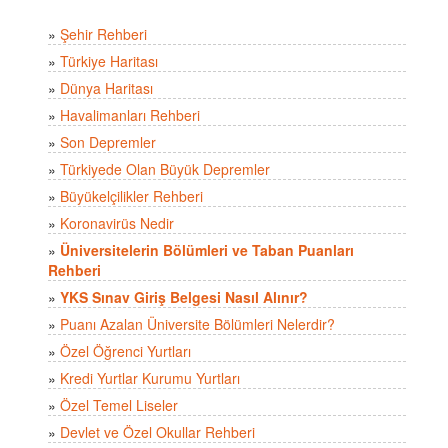
»
Şehir Rehberi
»
Türkiye Haritası
»
Dünya Haritası
»
Havalimanları Rehberi
»
Son Depremler
»
Türkiyede Olan Büyük Depremler
»
Büyükelçilikler Rehberi
»
Koronavirüs Nedir
»
Üniversitelerin Bölümleri ve Taban Puanları
Rehberi
»
YKS Sınav Giriş Belgesi Nasıl Alınır?
»
Puanı Azalan Üniversite Bölümleri Nelerdir?
»
Özel Öğrenci Yurtları
»
Kredi Yurtlar Kurumu Yurtları
»
Özel Temel Liseler
»
Devlet ve Özel Okullar Rehberi