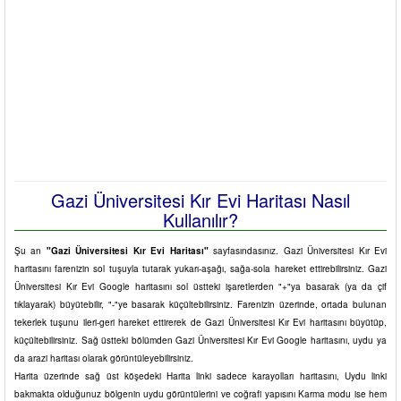
Gazi Üniversitesi Kır Evi Haritası Nasıl
Kullanılır?
Şu an
"Gazi Üniversitesi Kır Evi Haritası"
sayfasındasınız. Gazi Üniversitesi Kır Evi
haritasını farenizin sol tuşuyla tutarak yukarı-aşağı, sağa-sola hareket ettirebilirsiniz. Gazi
Üniversitesi Kır Evi Google haritasını sol üstteki işaretlerden "+"ya basarak (ya da çif
tıklayarak) büyütebilir, "-"ye basarak küçültebilirsiniz. Farenizin üzerinde, ortada bulunan
tekerlek tuşunu ileri-geri hareket ettirerek de Gazi Üniversitesi Kır Evi haritasını büyütüp,
küçültebilirsiniz. Sağ üstteki bölümden Gazi Üniversitesi Kır Evi Google haritasını, uydu ya
da arazi haritası olarak görüntüleyebilirsiniz.
Harita üzerinde sağ üst köşedeki Harita linki sadece karayolları haritasını, Uydu linki
bakmakta olduğunuz bölgenin uydu görüntülerini ve coğrafi yapısını Karma modu ise hem