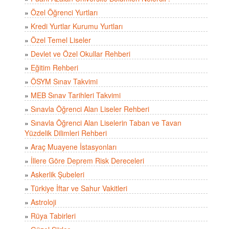
»
Özel Öğrenci Yurtları
»
Kredi Yurtlar Kurumu Yurtları
»
Özel Temel Liseler
»
Devlet ve Özel Okullar Rehberi
»
Eğitim Rehberi
»
ÖSYM Sınav Takvimi
»
MEB Sınav Tarihleri Takvimi
»
Sınavla Öğrenci Alan Liseler Rehberi
»
Sınavla Öğrenci Alan Liselerin Taban ve Tavan
Yüzdelik Dilimleri Rehberi
»
Araç Muayene İstasyonları
»
İllere Göre Deprem Risk Dereceleri
»
Askerlik Şubeleri
»
Türkiye İftar ve Sahur Vakitleri
»
Astroloji
»
Rüya Tabirleri