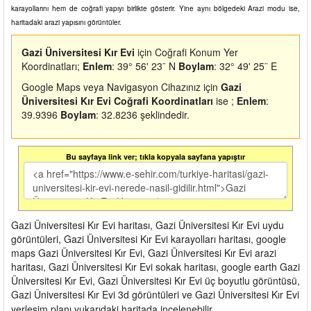
karayollarını hem de coğrafi yapıyı birlikte gösterir. Yine aynı bölgedeki Arazi modu ise,
haritadaki arazi yapısını görüntüler.
Gazi Üniversitesi Kır Evi
için Coğrafi Konum Yer
Koordinatları;
Enlem
: 39° 56' 23¨ N
Boylam
: 32° 49' 25¨ E
Google Maps veya Navigasyon Cihazınız için
Gazi
Üniversitesi Kır Evi Coğrafi Koordinatları
ise ;
Enlem
:
39.9396
Boylam
: 32.8236 şeklindedir.
Bu sayfaya link ver; tıkla kopyala sayfana yapıştır
Gazi Üniversitesi Kır Evi haritası, Gazi Üniversitesi Kır Evi uydu
görüntüleri, Gazi Üniversitesi Kır Evi karayolları haritası, google
maps Gazi Üniversitesi Kır Evi, Gazi Üniversitesi Kır Evi arazi
haritası, Gazi Üniversitesi Kır Evi sokak haritası, google earth Gazi
Üniversitesi Kır Evi, Gazi Üniversitesi Kır Evi üç boyutlu görüntüsü,
Gazi Üniversitesi Kır Evi 3d görüntüleri ve Gazi Üniversitesi Kır Evi
yerleşim planı yukarıdaki haritada incelenebilir.