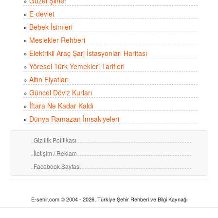
»
Güzel Şiirler
»
E-devlet
»
Bebek İsimleri
»
Meslekler Rehberi
»
Elektrikli Araç Şarj İstasyonları Haritası
»
Yöresel Türk Yemekleri Tarifleri
»
Altın Fiyatları
»
Güncel Döviz Kurları
»
İftara Ne Kadar Kaldı
»
Dünya Ramazan İmsakiyeleri
Gizlilik Politikası
İletişim / Reklam
Facebook Sayfası
E-sehir.com © 2004 - 2026, Türkiye Şehir Rehberi ve Bilgi Kaynağı