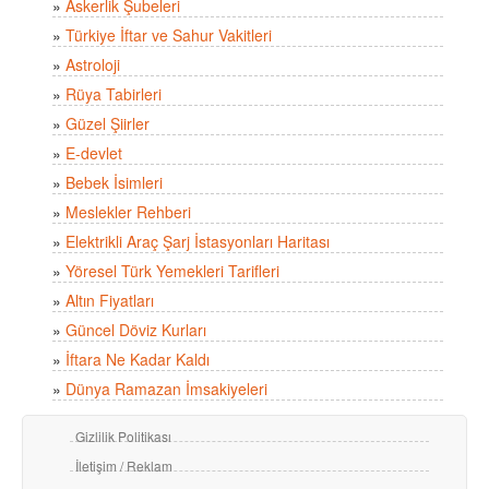
»
Askerlik Şubeleri
»
Türkiye İftar ve Sahur Vakitleri
»
Astroloji
»
Rüya Tabirleri
»
Güzel Şiirler
»
E-devlet
»
Bebek İsimleri
»
Meslekler Rehberi
»
Elektrikli Araç Şarj İstasyonları Haritası
»
Yöresel Türk Yemekleri Tarifleri
»
Altın Fiyatları
»
Güncel Döviz Kurları
»
İftara Ne Kadar Kaldı
»
Dünya Ramazan İmsakiyeleri
Gizlilik Politikası
İletişim / Reklam