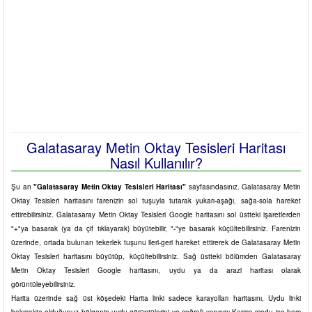
Galatasaray Metin Oktay Tesisleri Haritası
Nasıl Kullanılır?
Şu an
"Galatasaray Metin Oktay Tesisleri Haritası"
sayfasındasınız. Galatasaray Metin
Oktay Tesisleri haritasını farenizin sol tuşuyla tutarak yukarı-aşağı, sağa-sola hareket
ettirebilirsiniz. Galatasaray Metin Oktay Tesisleri Google haritasını sol üstteki işaretlerden
"+"ya basarak (ya da çif tıklayarak) büyütebilir, "-"ye basarak küçültebilirsiniz. Farenizin
üzerinde, ortada bulunan tekerlek tuşunu ileri-geri hareket ettirerek de Galatasaray Metin
Oktay Tesisleri haritasını büyütüp, küçültebilirsiniz. Sağ üstteki bölümden Galatasaray
Metin Oktay Tesisleri Google haritasını, uydu ya da arazi haritası olarak
görüntüleyebilirsiniz.
Harita üzerinde sağ üst köşedeki Harita linki sadece karayolları haritasını, Uydu linki
bakmakta olduğunuz bölgenin uydu görüntülerini ve coğrafi yapısını Karma modu ise hem