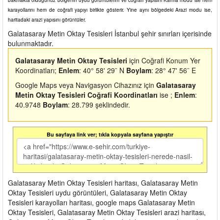
karayollarını hem de coğrafi yapıyı birlikte gösterir. Yine aynı bölgedeki Arazi modu ise,
haritadaki arazi yapısını görüntüler.
Galatasaray Metin Oktay Tesisleri İstanbul şehir sınırları içerisinde
bulunmaktadır.
Galatasaray Metin Oktay Tesisleri
için Coğrafi Konum Yer
Koordinatları;
Enlem
: 40° 58' 29¨ N
Boylam
: 28° 47' 56¨ E
Google Maps veya Navigasyon Cihazınız için
Galatasaray
Metin Oktay Tesisleri Coğrafi Koordinatları
ise ;
Enlem
:
40.9748
Boylam
: 28.799 şeklindedir.
Bu sayfaya link ver; tıkla kopyala sayfana yapıştır
Galatasaray Metin Oktay Tesisleri haritası, Galatasaray Metin
Oktay Tesisleri uydu görüntüleri, Galatasaray Metin Oktay
Tesisleri karayolları haritası, google maps Galatasaray Metin
Oktay Tesisleri, Galatasaray Metin Oktay Tesisleri arazi haritası,