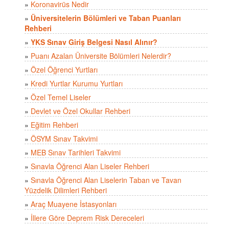
»
Koronavirüs Nedir
»
Üniversitelerin Bölümleri ve Taban Puanları
Rehberi
»
YKS Sınav Giriş Belgesi Nasıl Alınır?
»
Puanı Azalan Üniversite Bölümleri Nelerdir?
»
Özel Öğrenci Yurtları
»
Kredi Yurtlar Kurumu Yurtları
»
Özel Temel Liseler
»
Devlet ve Özel Okullar Rehberi
»
Eğitim Rehberi
»
ÖSYM Sınav Takvimi
»
MEB Sınav Tarihleri Takvimi
»
Sınavla Öğrenci Alan Liseler Rehberi
»
Sınavla Öğrenci Alan Liselerin Taban ve Tavan
Yüzdelik Dilimleri Rehberi
»
Araç Muayene İstasyonları
»
İllere Göre Deprem Risk Dereceleri