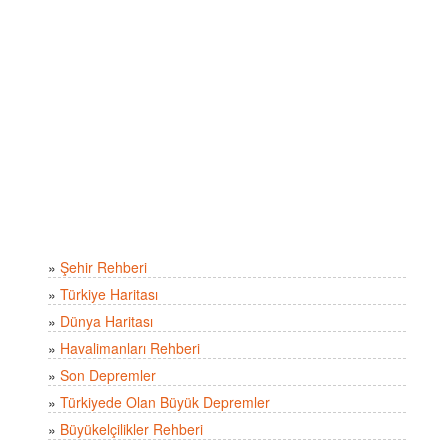
»
Şehir Rehberi
»
Türkiye Haritası
»
Dünya Haritası
»
Havalimanları Rehberi
»
Son Depremler
»
Türkiyede Olan Büyük Depremler
»
Büyükelçilikler Rehberi