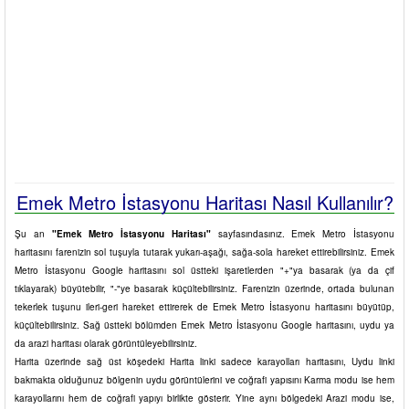
Emek Metro İstasyonu Haritası Nasıl Kullanılır?
Şu an
"Emek Metro İstasyonu Haritası"
sayfasındasınız. Emek Metro İstasyonu
haritasını farenizin sol tuşuyla tutarak yukarı-aşağı, sağa-sola hareket ettirebilirsiniz. Emek
Metro İstasyonu Google haritasını sol üstteki işaretlerden "+"ya basarak (ya da çif
tıklayarak) büyütebilir, "-"ye basarak küçültebilirsiniz. Farenizin üzerinde, ortada bulunan
tekerlek tuşunu ileri-geri hareket ettirerek de Emek Metro İstasyonu haritasını büyütüp,
küçültebilirsiniz. Sağ üstteki bölümden Emek Metro İstasyonu Google haritasını, uydu ya
da arazi haritası olarak görüntüleyebilirsiniz.
Harita üzerinde sağ üst köşedeki Harita linki sadece karayolları haritasını, Uydu linki
bakmakta olduğunuz bölgenin uydu görüntülerini ve coğrafi yapısını Karma modu ise hem
karayollarını hem de coğrafi yapıyı birlikte gösterir. Yine aynı bölgedeki Arazi modu ise,