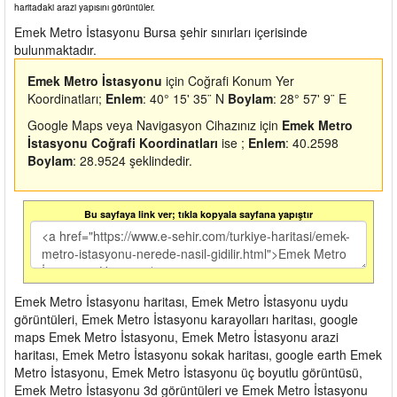
haritadaki arazi yapısını görüntüler.
Emek Metro İstasyonu Bursa şehir sınırları içerisinde
bulunmaktadır.
Emek Metro İstasyonu
için Coğrafi Konum Yer
Koordinatları;
Enlem
: 40° 15' 35¨ N
Boylam
: 28° 57' 9¨ E
Google Maps veya Navigasyon Cihazınız için
Emek Metro
İstasyonu Coğrafi Koordinatları
ise ;
Enlem
: 40.2598
Boylam
: 28.9524 şeklindedir.
Bu sayfaya link ver; tıkla kopyala sayfana yapıştır
Emek Metro İstasyonu haritası, Emek Metro İstasyonu uydu
görüntüleri, Emek Metro İstasyonu karayolları haritası, google
maps Emek Metro İstasyonu, Emek Metro İstasyonu arazi
haritası, Emek Metro İstasyonu sokak haritası, google earth Emek
Metro İstasyonu, Emek Metro İstasyonu üç boyutlu görüntüsü,
Emek Metro İstasyonu 3d görüntüleri ve Emek Metro İstasyonu