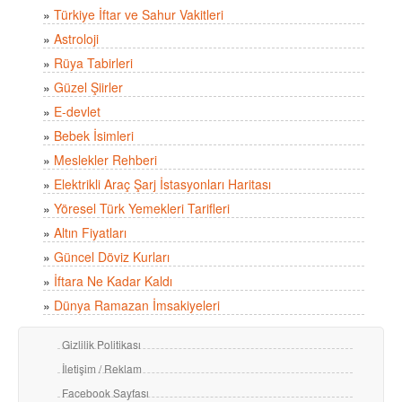
»
Türkiye İftar ve Sahur Vakitleri
»
Astroloji
»
Rüya Tabirleri
»
Güzel Şiirler
»
E-devlet
»
Bebek İsimleri
»
Meslekler Rehberi
»
Elektrikli Araç Şarj İstasyonları Haritası
»
Yöresel Türk Yemekleri Tarifleri
»
Altın Fiyatları
»
Güncel Döviz Kurları
»
İftara Ne Kadar Kaldı
»
Dünya Ramazan İmsakiyeleri
Gizlilik Politikası
İletişim / Reklam
Facebook Sayfası