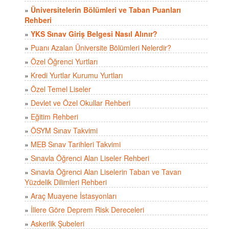
»
Üniversitelerin Bölümleri ve Taban Puanları
Rehberi
»
YKS Sınav Giriş Belgesi Nasıl Alınır?
»
Puanı Azalan Üniversite Bölümleri Nelerdir?
»
Özel Öğrenci Yurtları
»
Kredi Yurtlar Kurumu Yurtları
»
Özel Temel Liseler
»
Devlet ve Özel Okullar Rehberi
»
Eğitim Rehberi
»
ÖSYM Sınav Takvimi
»
MEB Sınav Tarihleri Takvimi
»
Sınavla Öğrenci Alan Liseler Rehberi
»
Sınavla Öğrenci Alan Liselerin Taban ve Tavan
Yüzdelik Dilimleri Rehberi
»
Araç Muayene İstasyonları
»
İllere Göre Deprem Risk Dereceleri
»
Askerlik Şubeleri