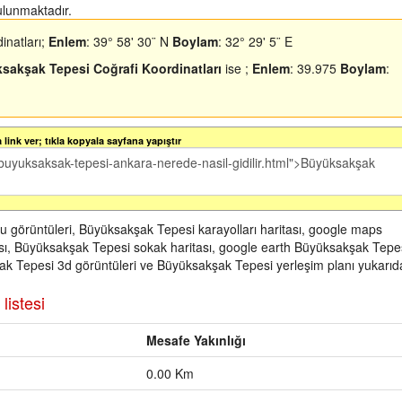
ulunmaktadır.
inatları;
Enlem
: 39° 58' 30¨ N
Boylam
: 32° 29' 5¨ E
sakşak Tepesi Coğrafi Koordinatları
ise ;
Enlem
: 39.975
Boylam
:
link ver; tıkla kopyala sayfana yapıştır
 görüntüleri, Büyüksakşak Tepesi karayolları haritası, google maps
ı, Büyüksakşak Tepesi sokak haritası, google earth Büyüksakşak Tepes
k Tepesi 3d görüntüleri ve Büyüksakşak Tepesi yerleşim planı yukarıd
listesi
Mesafe Yakınlığı
0.00 Km