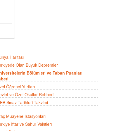
ünya Haritası
ürkiyede Olan Büyük Depremler
niversitelerin Bölümleri ve Taban Puanları
beri
zel Öğrenci Yurtları
evlet ve Özel Okullar Rehberi
EB Sınav Tarihleri Takvimi
raç Muayene İstasyonları
rkiye İftar ve Sahur Vakitleri