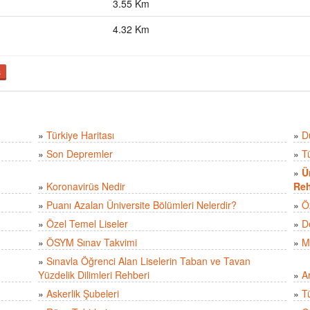
3.55 Km
4.32 Km
ş
»
Türkiye Haritası
»
D
»
Son Depremler
»
T
»
Ü
»
Koronavirüs Nedir
Reh
»
Puanı Azalan Üniversite Bölümleri Nelerdir?
»
Ö
»
Özel Temel Liseler
»
D
»
ÖSYM Sınav Takvimi
»
M
»
Sınavla Öğrenci Alan Liselerin Taban ve Tavan
Yüzdelik Dilimleri Rehberi
»
A
»
Askerlik Şubeleri
»
Tü