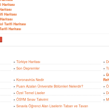
i Haritası
Haritası
fi Haritası
Haritası
l Tarifi Haritası
rifi Haritası
ş
»
Türkiye Haritası
»
D
»
Son Depremler
»
T
»
Ü
»
Koronavirüs Nedir
Reh
»
Puanı Azalan Üniversite Bölümleri Nelerdir?
»
Ö
»
Özel Temel Liseler
»
D
»
ÖSYM Sınav Takvimi
»
M
»
Sınavla Öğrenci Alan Liselerin Taban ve Tavan