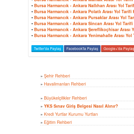
•
Bursa Harmancık - Ankara Nallıhan Arası Yol Tarif
•
Bursa Harmancık - Ankara Polatlı Arası Yol Tarifi 
•
Bursa Harmancık - Ankara Pursaklar Arası Yol Tari
•
Bursa Harmancık - Ankara Sincan Arası Yol Tarifi 
•
Bursa Harmancık - Ankara Şereflikoçhisar Arası Yo
•
Bursa Harmancık - Ankara Yenimahalle Arası Yol Ta
Twitter'da Paylaş
Facebook'ta Paylaş
Google+'da Payla
»
Şehir Rehberi
»
Havalimanları Rehberi
»
Büyükelçilikler Rehberi
»
YKS Sınav Giriş Belgesi Nasıl Alınır?
»
Kredi Yurtlar Kurumu Yurtları
»
Eğitim Rehberi