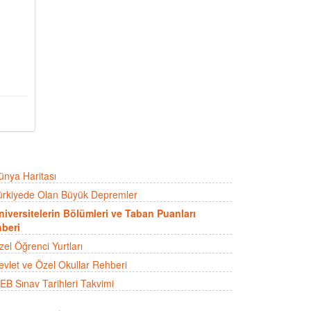
ünya Haritası
ürkiyede Olan Büyük Depremler
niversitelerin Bölümleri ve Taban Puanları
beri
zel Öğrenci Yurtları
evlet ve Özel Okullar Rehberi
EB Sınav Tarihleri Takvimi