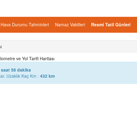
Hava Durumu Tahminleri
Namaz Vakitleri
Resmi Tatil Günleri
ı
ometre ve Yol Tarifi Haritası
 saat 58 dakika
ar, Uzaklık Kaç Km :
432 km