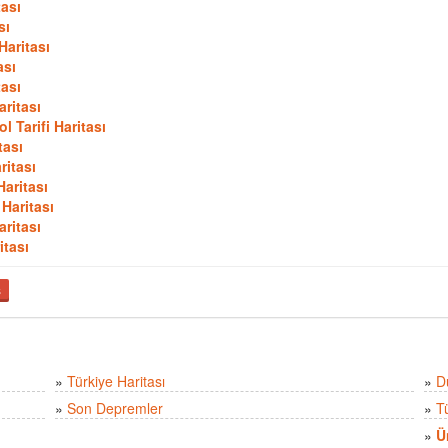
tası
sı
Haritası
ası
tası
aritası
 Tarifi Haritası
tası
ritası
Haritası
Haritası
aritası
itası
ş
»
Türkiye Haritası
»
D
»
Son Depremler
»
T
»
Ü