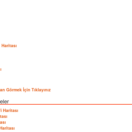
ı
ı
 Haritası
ı
udan Görmek İçin Tıklayınız
eler
i Haritası
tası
ası
Haritası