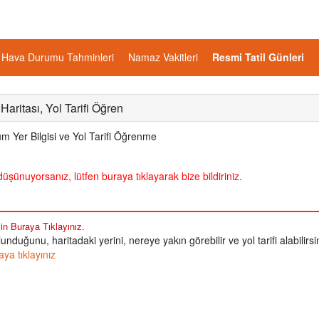
Hava Durumu Tahminleri
Namaz Vakitleri
Resmi Tatil Günleri
aritası, Yol Tarifi Öğren
 Yer Bilgisi ve Yol Tarifi Öğrenme
üşünuyorsanız, lütfen buraya tıklayarak bize bildiriniz.
in Buraya Tıklayınız.
nduğunu, haritadaki yerini, nereye yakın görebilir ve yol tarifi alabilirsi
ya tıklayınız