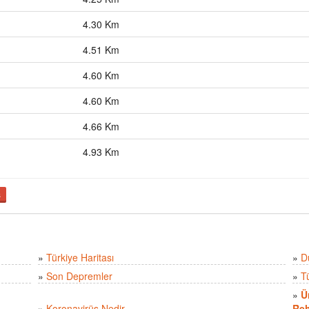
4.30 Km
4.51 Km
4.60 Km
4.60 Km
4.66 Km
4.93 Km
ş
»
Türkiye Haritası
»
D
»
Son Depremler
»
T
»
Ü
»
Koronavirüs Nedir
Reh