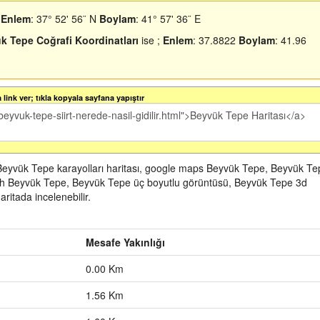
;
Enlem
: 37° 52' 56¨ N
Boylam
: 41° 57' 36¨ E
k Tepe Coğrafi Koordinatları
ise ;
Enlem
: 37.8822
Boylam
: 41.96
link ver; tıkla kopyala sayfana yapıştır
Beyvük Tepe karayolları haritası, google maps Beyvük Tepe, Beyvük Te
arth Beyvük Tepe, Beyvük Tepe üç boyutlu görüntüsü, Beyvük Tepe 3d
ritada incelenebilir.
Mesafe Yakınlığı
0.00 Km
1.56 Km