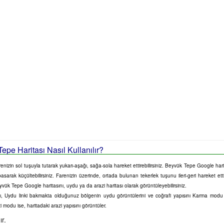
epe Haritası Nasıl Kullanılır?
nizin sol tuşuyla tutarak yukarı-aşağı, sağa-sola hareket ettirebilirsiniz. Beyvük Tepe Google harit
 basarak küçültebilirsiniz. Farenizin üzerinde, ortada bulunan tekerlek tuşunu ileri-geri hareket ett
vük Tepe Google haritasını, uydu ya da arazi haritası olarak görüntüleyebilirsiniz.
sını, Uydu linki bakmakta olduğunuz bölgenin uydu görüntülerini ve coğrafi yapısını Karma mod
zi modu ise, haritadaki arazi yapısını görüntüler.
r.