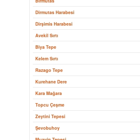
Birmütas
Dirmutas Harabesi
Dirşimis Harabesi
Avekil Sırtı
Biya Tepe
Kelem Sırtı
Razago Tepe
Kurehane Dere
Kara Mağara
Topcu Çeşme
Zeytini Tepesi
Şevobuhoy
Muavin Tepesi