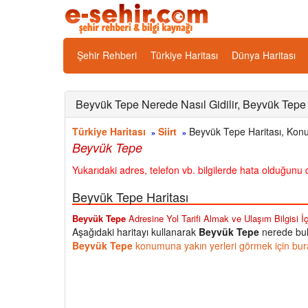
Şehir Rehberi
Türkiye Haritası
Dünya Haritası
Beyvük Tepe Nerede Nasıl Gidilir, Beyvük Tepe H
Türkiye Haritası
Siirt
Beyvük Tepe Haritası, Konum
»
»
Beyvük Tepe
Yukarıdaki adres, telefon vb. bilgilerde hata olduğunu d
Beyvük Tepe Haritası
Beyvük Tepe
Adresine Yol Tarifi Almak ve Ulaşım Bilgisi İç
Aşağıdaki haritayı kullanarak
Beyvük Tepe
nerede bulu
Beyvük Tepe
konumuna yakın yerleri görmek için bura