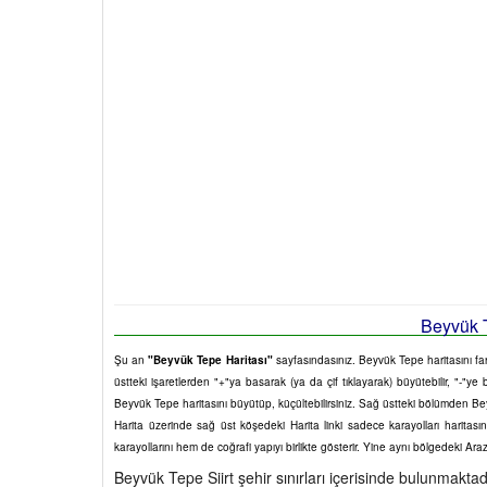
Beyvük T
Şu an
"Beyvük Tepe Haritası"
sayfasındasınız. Beyvük Tepe haritasını fare
üstteki işaretlerden "+"ya basarak (ya da çif tıklayarak) büyütebilir, "-"ye
Beyvük Tepe haritasını büyütüp, küçültebilirsiniz. Sağ üstteki bölümden Bey
Harita üzerinde sağ üst köşedeki Harita linki sadece karayolları harita
karayollarını hem de coğrafi yapıyı birlikte gösterir. Yine aynı bölgedeki Ara
Beyvük Tepe Siirt şehir sınırları içerisinde bulunmaktadı