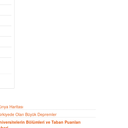
ünya Haritası
ürkiyede Olan Büyük Depremler
niversitelerin Bölümleri ve Taban Puanları
beri