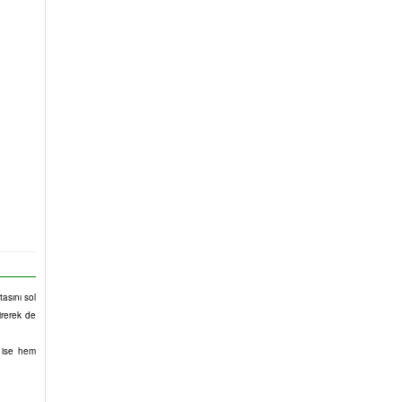
asını sol
irerek de
u ise hem