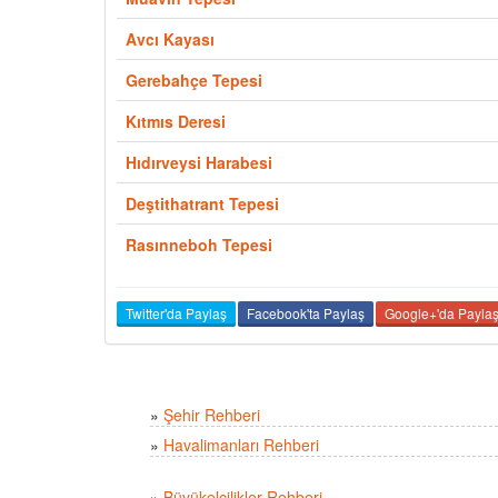
Avcı Kayası
Gerebahçe Tepesi
Kıtmıs Deresi
Hıdırveysi Harabesi
Deştithatrant Tepesi
Rasınneboh Tepesi
Twitter'da Paylaş
Facebook'ta Paylaş
Google+'da Payla
»
Şehir Rehberi
»
Havalimanları Rehberi
»
Büyükelçilikler Rehberi