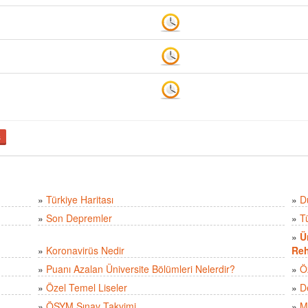
ş
»
Türkiye Haritası
»
D
»
Son Depremler
»
T
»
Ü
»
Koronavirüs Nedir
Reh
»
Puanı Azalan Üniversite Bölümleri Nelerdir?
»
Ö
»
Özel Temel Liseler
»
D
»
ÖSYM Sınav Takvimi
»
M