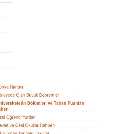
ünya Haritası
ürkiyede Olan Büyük Depremler
niversitelerin Bölümleri ve Taban Puanları
beri
zel Öğrenci Yurtları
evlet ve Özel Okullar Rehberi
EB Sınav Tarihleri Takvimi