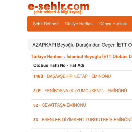
Şehir Rehberi
Türkiye Haritası
Dünya Haritası
AZAPKAPI Beyoğlu Durağından Geçen İETT Oto
Türkiye Haritası
İstanbul Beyoğlu İETT Otobüs Du
»
Otobüs Hattı No - Hat Adı
146B
- BAŞAKŞEHİR 4.ETAP - EMİNÖNÜ
31E
- YENİBOSNA (KUYUMCUKENT) - EMİNÖNÜ
32
- CEVATPAŞA-EMİNÖNÜ
33
- ESENLER GİYİMKENT-TURGUTREİS-EMİNÖN