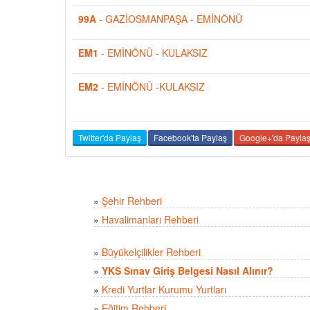
99A
- GAZİOSMANPAŞA - EMİNÖNÜ
EM1
- EMİNÖNÜ - KULAKSIZ
EM2
- EMİNÖNÜ -KULAKSIZ
Twitter'da Paylaş
Facebook'ta Paylaş
Google+'da Payla
»
Şehir Rehberi
»
Havalimanları Rehberi
»
Büyükelçilikler Rehberi
»
YKS Sınav Giriş Belgesi Nasıl Alınır?
»
Kredi Yurtlar Kurumu Yurtları
»
Eğitim Rehberi