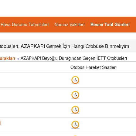
Hava Durumu Tahminleri
Namaz Vakitleri
Resmi Tatil Günleri
büsleri, AZAPKAPI Gitmek İçin Hangi Otobüse Binmeliyim
rakları
AZAPKAPI Beyoğlu Durağından Geçen İETT Otobüsleri
»
Otobüs Hareket Saatleri
Ü