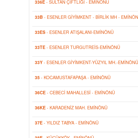
336E
- SULTAN ÇİFTLİĞİ - EMİNÖNÜ
33B
- ESENLER GİYİMKENT - BİRLİK MH - EMİNÖ
33ES
- ESENLER ATIŞALANI-EMİNÖNÜ
33TE
- ESENLER TURGUTREİS-EMİNÖNÜ
33Y
- ESENLER GİYİMKENT-YÜZYIL MH.-EMİNÖN
35
- KOCAMUSTAFAPAŞA - EMİNÖNÜ
36CE
- CEBECİ MAHALLESİ - EMİNÖNÜ
36KE
- KARADENİZ MAH. EMİNÖNÜ
37E
- YILDIZ TABYA - EMİNÖNÜ
38E
- KÜÇÜKKÖY - EMİNÖNÜ