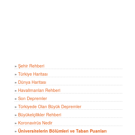
»
Şehir Rehberi
»
Türkiye Haritası
»
Dünya Haritası
»
Havalimanları Rehberi
»
Son Depremler
»
Türkiyede Olan Büyük Depremler
»
Büyükelçilikler Rehberi
»
Koronavirüs Nedir
»
Üniversitelerin Bölümleri ve Taban Puanları