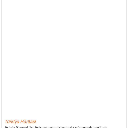
Türkiye Haritası
Artvin Şavşat ile Ankara arası karayolu güzergah haritası