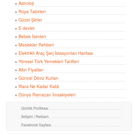
»
Astroloji
»
Rüya Tabirleri
»
Güzel Şiirler
»
E-devlet
»
Bebek İsimleri
»
Meslekler Rehberi
»
Elektrikli Araç Şarj İstasyonları Haritası
»
Yöresel Türk Yemekleri Tarifleri
»
Altın Fiyatları
»
Güncel Döviz Kurları
»
İftara Ne Kadar Kaldı
»
Dünya Ramazan İmsakiyeleri
Gizlilik Politikası
İletişim / Reklam
Facebook Sayfası