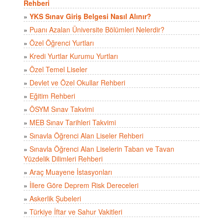
Rehberi
»
YKS Sınav Giriş Belgesi Nasıl Alınır?
»
Puanı Azalan Üniversite Bölümleri Nelerdir?
»
Özel Öğrenci Yurtları
»
Kredi Yurtlar Kurumu Yurtları
»
Özel Temel Liseler
»
Devlet ve Özel Okullar Rehberi
»
Eğitim Rehberi
»
ÖSYM Sınav Takvimi
»
MEB Sınav Tarihleri Takvimi
»
Sınavla Öğrenci Alan Liseler Rehberi
»
Sınavla Öğrenci Alan Liselerin Taban ve Tavan
Yüzdelik Dilimleri Rehberi
»
Araç Muayene İstasyonları
»
İllere Göre Deprem Risk Dereceleri
»
Askerlik Şubeleri
»
Türkiye İftar ve Sahur Vakitleri