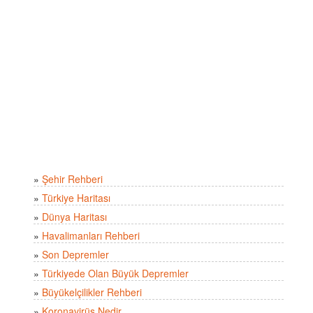
»
Şehir Rehberi
»
Türkiye Haritası
»
Dünya Haritası
»
Havalimanları Rehberi
»
Son Depremler
»
Türkiyede Olan Büyük Depremler
»
Büyükelçilikler Rehberi
»
Koronavirüs Nedir