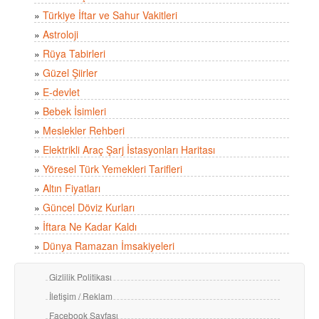
»
Türkiye İftar ve Sahur Vakitleri
»
Astroloji
»
Rüya Tabirleri
»
Güzel Şiirler
»
E-devlet
»
Bebek İsimleri
»
Meslekler Rehberi
»
Elektrikli Araç Şarj İstasyonları Haritası
»
Yöresel Türk Yemekleri Tarifleri
»
Altın Fiyatları
»
Güncel Döviz Kurları
»
İftara Ne Kadar Kaldı
»
Dünya Ramazan İmsakiyeleri
Gizlilik Politikası
İletişim / Reklam
Facebook Sayfası