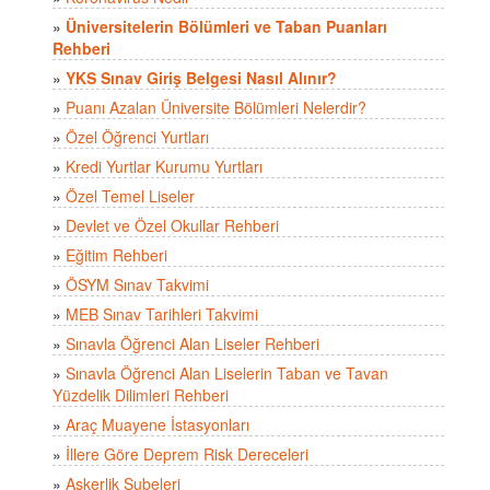
»
Üniversitelerin Bölümleri ve Taban Puanları
Rehberi
»
YKS Sınav Giriş Belgesi Nasıl Alınır?
»
Puanı Azalan Üniversite Bölümleri Nelerdir?
»
Özel Öğrenci Yurtları
»
Kredi Yurtlar Kurumu Yurtları
»
Özel Temel Liseler
»
Devlet ve Özel Okullar Rehberi
»
Eğitim Rehberi
»
ÖSYM Sınav Takvimi
»
MEB Sınav Tarihleri Takvimi
»
Sınavla Öğrenci Alan Liseler Rehberi
»
Sınavla Öğrenci Alan Liselerin Taban ve Tavan
Yüzdelik Dilimleri Rehberi
»
Araç Muayene İstasyonları
»
İllere Göre Deprem Risk Dereceleri
»
Askerlik Şubeleri