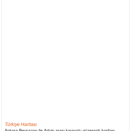
Türkiye Haritası
Ankara Beypazarı ile Artvin arası karayolu güzergah haritası