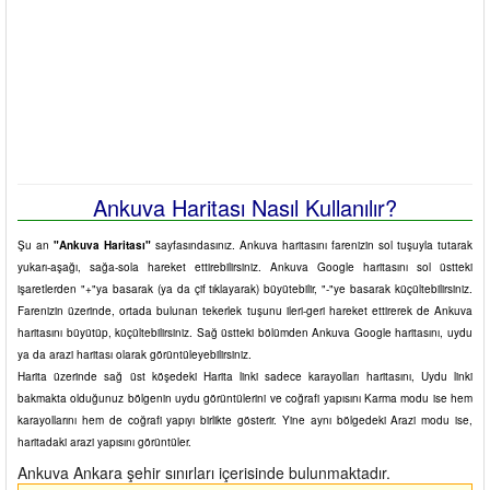
Ankuva Haritası Nasıl Kullanılır?
Şu an
"Ankuva Haritası"
sayfasındasınız. Ankuva haritasını farenizin sol tuşuyla tutarak
yukarı-aşağı, sağa-sola hareket ettirebilirsiniz. Ankuva Google haritasını sol üstteki
işaretlerden "+"ya basarak (ya da çif tıklayarak) büyütebilir, "-"ye basarak küçültebilirsiniz.
Farenizin üzerinde, ortada bulunan tekerlek tuşunu ileri-geri hareket ettirerek de Ankuva
haritasını büyütüp, küçültebilirsiniz. Sağ üstteki bölümden Ankuva Google haritasını, uydu
ya da arazi haritası olarak görüntüleyebilirsiniz.
Harita üzerinde sağ üst köşedeki Harita linki sadece karayolları haritasını, Uydu linki
bakmakta olduğunuz bölgenin uydu görüntülerini ve coğrafi yapısını Karma modu ise hem
karayollarını hem de coğrafi yapıyı birlikte gösterir. Yine aynı bölgedeki Arazi modu ise,
haritadaki arazi yapısını görüntüler.
Ankuva Ankara şehir sınırları içerisinde bulunmaktadır.