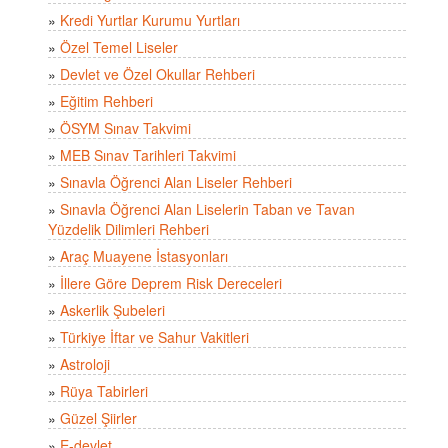
»
Kredi Yurtlar Kurumu Yurtları
»
Özel Temel Liseler
»
Devlet ve Özel Okullar Rehberi
»
Eğitim Rehberi
»
ÖSYM Sınav Takvimi
»
MEB Sınav Tarihleri Takvimi
»
Sınavla Öğrenci Alan Liseler Rehberi
»
Sınavla Öğrenci Alan Liselerin Taban ve Tavan
Yüzdelik Dilimleri Rehberi
»
Araç Muayene İstasyonları
»
İllere Göre Deprem Risk Dereceleri
»
Askerlik Şubeleri
»
Türkiye İftar ve Sahur Vakitleri
»
Astroloji
»
Rüya Tabirleri
»
Güzel Şiirler
»
E-devlet