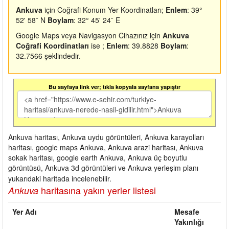
Ankuva
için Coğrafi Konum Yer Koordinatları;
Enlem
: 39°
52' 58¨ N
Boylam
: 32° 45' 24¨ E
Google Maps veya Navigasyon Cihazınız için
Ankuva
Coğrafi Koordinatları
ise ;
Enlem
: 39.8828
Boylam
:
32.7566 şeklindedir.
Bu sayfaya link ver; tıkla kopyala sayfana yapıştır
Ankuva haritası, Ankuva uydu görüntüleri, Ankuva karayolları
haritası, google maps Ankuva, Ankuva arazi haritası, Ankuva
sokak haritası, google earth Ankuva, Ankuva üç boyutlu
görüntüsü, Ankuva 3d görüntüleri ve Ankuva yerleşim planı
yukarıdaki haritada incelenebilir.
haritasına yakın yerler listesi
Ankuva
Yer Adı
Mesafe
Yakınlığı