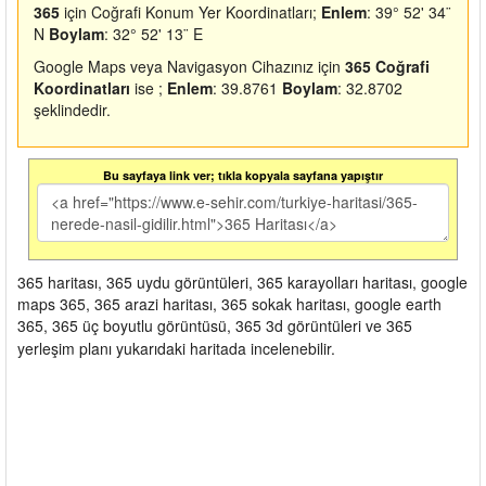
365
için Coğrafi Konum Yer Koordinatları;
Enlem
: 39° 52' 34¨
N
Boylam
: 32° 52' 13¨ E
Google Maps veya Navigasyon Cihazınız için
365 Coğrafi
Koordinatları
ise ;
Enlem
: 39.8761
Boylam
: 32.8702
şeklindedir.
Bu sayfaya link ver; tıkla kopyala sayfana yapıştır
365 haritası, 365 uydu görüntüleri, 365 karayolları haritası, google
maps 365, 365 arazi haritası, 365 sokak haritası, google earth
365, 365 üç boyutlu görüntüsü, 365 3d görüntüleri ve 365
yerleşim planı yukarıdaki haritada incelenebilir.