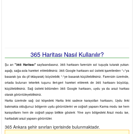
365 Haritası Nasıl Kullanılır?
Şu an
"365 Haritası"
sayfasındasınız. 365 haritasını farenizin sol tuşuyla tutarak yukarı-
aşağı, sağa-sola hareket ettirebilirsiniz. 365 Google haritasını sol üstteki işaretlerden "+"ya
basarak (ya da çif tıklayarak) büyütebilir, "-"ye basarak küçültebilirsiniz. Farenizin üzerinde,
ortada bulunan tekerlek tuşunu ileri-geri hareket ettirerek de 365 haritasını büyütüp,
küçültebilirsiniz. Sağ üstteki bölümden 365 Google haritasını, uydu ya da arazi haritası
olarak görüntüleyebilirsiniz.
Harita üzerinde sağ üst köşedeki Harita linki sadece karayolları haritasını, Uydu linki
bakmakta olduğunuz bölgenin uydu görüntülerini ve coğrafi yapısını Karma modu ise hem
karayollarını hem de coğrafi yapıyı birlikte gösterir. Yine aynı bölgedeki Arazi modu ise,
haritadaki arazi yapısını görüntüler.
365 Ankara şehir sınırları içerisinde bulunmaktadır.