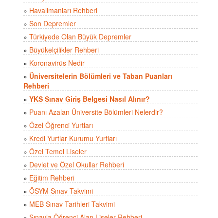
»
Havalimanları Rehberi
»
Son Depremler
»
Türkiyede Olan Büyük Depremler
»
Büyükelçilikler Rehberi
»
Koronavirüs Nedir
»
Üniversitelerin Bölümleri ve Taban Puanları
Rehberi
»
YKS Sınav Giriş Belgesi Nasıl Alınır?
»
Puanı Azalan Üniversite Bölümleri Nelerdir?
»
Özel Öğrenci Yurtları
»
Kredi Yurtlar Kurumu Yurtları
»
Özel Temel Liseler
»
Devlet ve Özel Okullar Rehberi
»
Eğitim Rehberi
»
ÖSYM Sınav Takvimi
»
MEB Sınav Tarihleri Takvimi
»
Sınavla Öğrenci Alan Liseler Rehberi