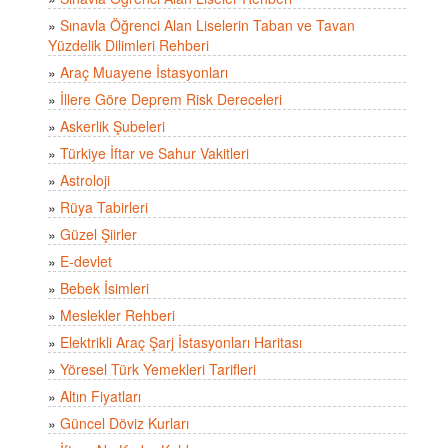
»
Sınavla Öğrenci Alan Liselerin Taban ve Tavan
Yüzdelik Dilimleri Rehberi
»
Araç Muayene İstasyonları
»
İllere Göre Deprem Risk Dereceleri
»
Askerlik Şubeleri
»
Türkiye İftar ve Sahur Vakitleri
»
Astroloji
»
Rüya Tabirleri
»
Güzel Şiirler
»
E-devlet
»
Bebek İsimleri
»
Meslekler Rehberi
»
Elektrikli Araç Şarj İstasyonları Haritası
»
Yöresel Türk Yemekleri Tarifleri
»
Altın Fiyatları
»
Güncel Döviz Kurları