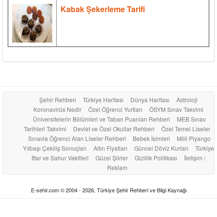
Kabak Şekerleme Tarifi
Şehir Rehberi
Türkiye Haritası
Dünya Haritası
Astroloji
Koronavirüs Nedir
Özel Öğrenci Yurtları
ÖSYM Sınav Takvimi
Üniversitelerin Bölümleri ve Taban Puanları Rehberi
MEB Sınav
Tarihleri Takvimi
Devlet ve Özel Okullar Rehberi
Özel Temel Liseler
Sınavla Öğrenci Alan Liseler Rehberi
Bebek İsimleri
Milli Piyango
Yılbaşı Çekiliş Sonuçları
Altın Fiyatları
Güncel Döviz Kurları
Türkiye
İftar ve Sahur Vakitleri
Güzel Şiirler
Gizlilik Politikası
İletişim /
Reklam
E-sehir.com © 2004 - 2026, Türkiye Şehir Rehberi ve Bilgi Kaynağı