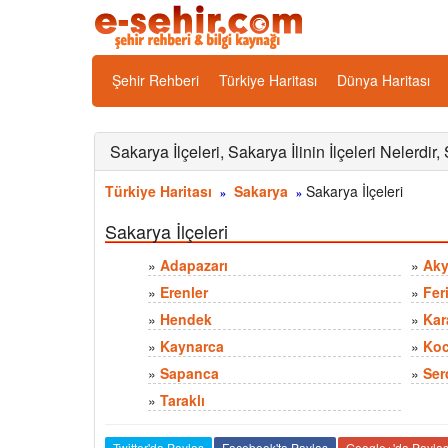
Şehir Rehberi
Türkiye Haritası
Dünya Haritası
Sakarya İlçeleri, Sakarya İlinin İlçeleri Nelerdir,
Türkiye Haritası
Sakarya
Sakarya İlçeleri
»
»
Sakarya İlçeleri
»
Adapazarı
»
Aky
»
Erenler
»
Feri
»
Hendek
»
Kar
»
Kaynarca
»
Koc
»
Sapanca
»
Ser
»
Taraklı
Twitter'da Paylaş
Facebook'ta Paylaş
Google+'da Payla