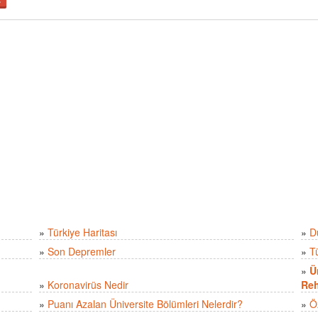
»
Türkiye Haritası
»
D
»
Son Depremler
»
T
»
Ü
»
Koronavirüs Nedir
Reh
»
Puanı Azalan Üniversite Bölümleri Nelerdir?
»
Ö