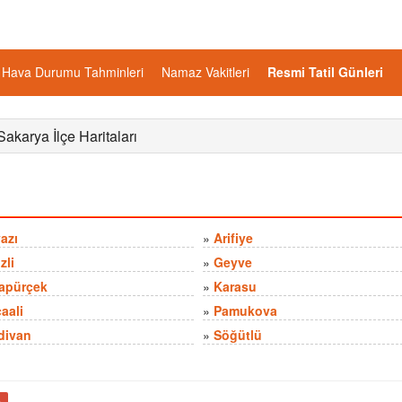
Hava Durumu Tahminleri
Namaz Vakitleri
Resmi Tatil Günleri
 Sakarya İlçe Haritaları
azı
»
Arifiye
zli
»
Geyve
apürçek
»
Karasu
aali
»
Pamukova
divan
»
Söğütlü
ş