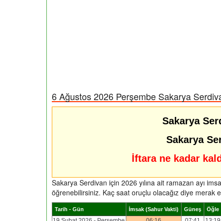
6 Ağustos 2026 Perşembe Sakarya Serdivan
Sakarya Serd
Sakarya Serd
İftara ne kadar kal
Sakarya Serdivan için 2026 yılına ait ramazan ayı imsak
öğrenebilirsiniz. Kaç saat oruçlu olacağız diye merak e
Tarih - Gün
İmsak (Sahur Vakti)
Güneş
Öğle
19 Şubat 2026 - Perşembe
06:16
07:41
13:19