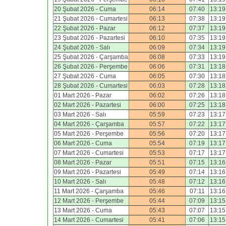
20 Şubat 2026 - Cuma
06:14
07:40
13:19
21 Şubat 2026 - Cumartesi
06:13
07:38
13:19
22 Şubat 2026 - Pazar
06:12
07:37
13:19
23 Şubat 2026 - Pazartesi
06:10
07:35
13:19
24 Şubat 2026 - Salı
06:09
07:34
13:19
25 Şubat 2026 - Çarşamba
06:08
07:33
13:19
26 Şubat 2026 - Perşembe
06:06
07:31
13:18
27 Şubat 2026 - Cuma
06:05
07:30
13:18
28 Şubat 2026 - Cumartesi
06:03
07:28
13:18
01 Mart 2026 - Pazar
06:02
07:26
13:18
02 Mart 2026 - Pazartesi
06:00
07:25
13:18
03 Mart 2026 - Salı
05:59
07:23
13:17
04 Mart 2026 - Çarşamba
05:57
07:22
13:17
05 Mart 2026 - Perşembe
05:56
07:20
13:17
06 Mart 2026 - Cuma
05:54
07:19
13:17
07 Mart 2026 - Cumartesi
05:53
07:17
13:17
08 Mart 2026 - Pazar
05:51
07:15
13:16
09 Mart 2026 - Pazartesi
05:49
07:14
13:16
10 Mart 2026 - Salı
05:48
07:12
13:16
11 Mart 2026 - Çarşamba
05:46
07:11
13:16
12 Mart 2026 - Perşembe
05:44
07:09
13:15
13 Mart 2026 - Cuma
05:43
07:07
13:15
14 Mart 2026 - Cumartesi
05:41
07:06
13:15