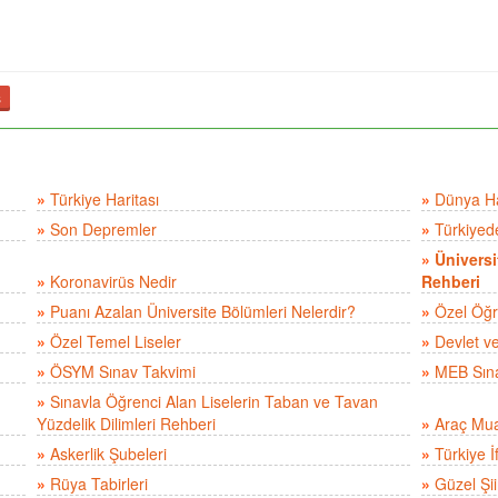
ş
»
Türkiye Haritası
»
Dünya Ha
»
Son Depremler
»
Türkiyed
»
Üniversi
»
Koronavirüs Nedir
Rehberi
»
Puanı Azalan Üniversite Bölümleri Nelerdir?
»
Özel Öğre
»
Özel Temel Liseler
»
Devlet v
»
ÖSYM Sınav Takvimi
»
MEB Sına
»
Sınavla Öğrenci Alan Liselerin Taban ve Tavan
Yüzdelik Dilimleri Rehberi
»
Araç Mua
»
Askerlik Şubeleri
»
Türkiye İ
»
Rüya Tabirleri
»
Güzel Şii