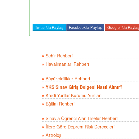
Twitter'da Paylaş
Facebook'ta Paylaş
Google+'da Payla
»
Şehir Rehberi
»
Havalimanları Rehberi
»
Büyükelçilikler Rehberi
»
YKS Sınav Giriş Belgesi Nasıl Alınır?
»
Kredi Yurtlar Kurumu Yurtları
»
Eğitim Rehberi
»
Sınavla Öğrenci Alan Liseler Rehberi
»
İllere Göre Deprem Risk Dereceleri
»
Astroloji