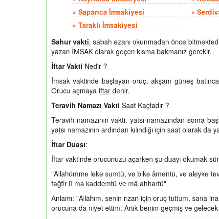
»
Sapanca İmsakiyesi
»
Serdiv
»
Taraklı İmsakiyesi
Sahur vakti
, sabah ezanı okunmadan önce bitmektedir
yazan İMSAK olarak geçen kısma bakmanız gerekir.
İftar Vakti
Nedir ?
İmsak vaktinde başlayan oruç, akşam güneş batınca
Orucu açmaya
iftar
denir.
Teravih Namazı Vakti
Saat Kaçtadır ?
Teravih namazının vakti, yatsı namazından sonra başl
yatsı namazının ardından kılındığı için saat olarak da ya
İftar Duası
:
İftar vaktinde orucunuzu açarken şu duayı okumak sün
"Allahümme leke sumtü, ve bike âmentü, ve aleyke teve
fağfir lî ma kaddemtü ve mâ ahhartü"
Anlamı: "Allahım, senin rızan için oruç tuttum, sana 
orucuna da niyet ettim. Artık benim geçmiş ve gelecek