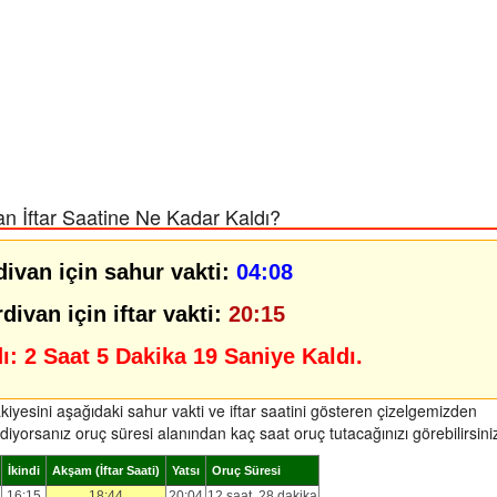
 İftar Saatine Ne Kadar Kaldı?
ivan için sahur vakti:
04:08
ivan için iftar vakti:
20:15
dı:
2 Saat 5 Dakika 18 Saniye Kaldı.
iyesini aşağıdaki sahur vakti ve iftar saatini gösteren çizelgemizden
diyorsanız oruç süresi alanından kaç saat oruç tutacağınızı görebilirsini
İkindi
Akşam (İftar Saati)
Yatsı
Oruç Süresi
16:15
18:44
20:04
12 saat, 28 dakika