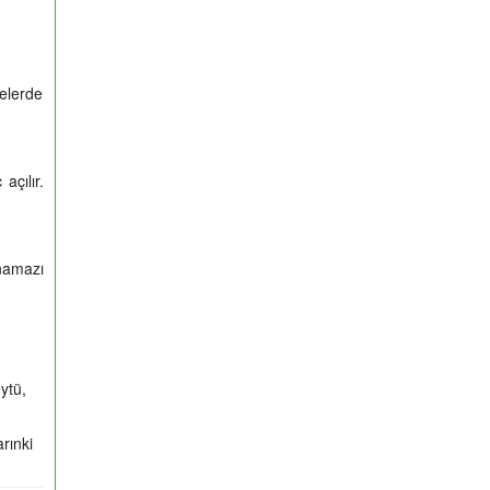
yelerde
çılır.
 namazı
ytü,
rınki