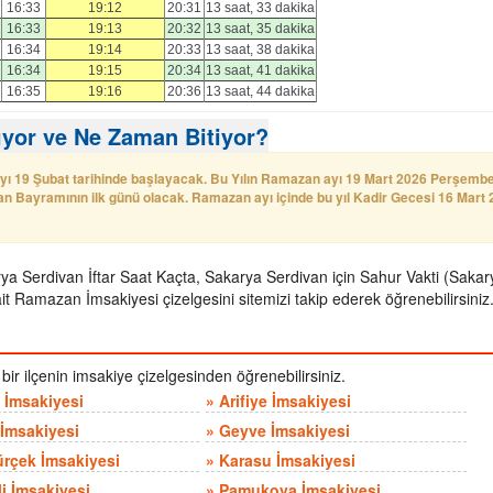
16:33
19:12
20:31
13 saat, 33 dakika
16:33
19:13
20:32
13 saat, 35 dakika
16:34
19:14
20:33
13 saat, 38 dakika
16:34
19:15
20:34
13 saat, 41 dakika
16:35
19:16
20:36
13 saat, 44 dakika
yor ve Ne Zaman Bitiyor?
 ayı 19 Şubat tarihinde başlayacak. Bu Yılın Ramazan ayı 19 Mart 2026 Perşemb
 Bayramının ilk günü olacak. Ramazan ayı içinde bu yıl Kadir Gecesi 16 Mart
rya Serdivan İftar Saat Kaçta, Sakarya Serdivan için Sahur Vakti (Sakar
t Ramazan İmsakiyesi çizelgesini sitemizi takip ederek öğrenebilirsiniz
er bir ilçenin imsakiye çizelgesinden öğrenebilirsiniz.
 İmsakiyesi
»
Arifiye İmsakiyesi
i İmsakiyesi
»
Geyve İmsakiyesi
rçek İmsakiyesi
»
Karasu İmsakiyesi
i İmsakiyesi
»
Pamukova İmsakiyesi