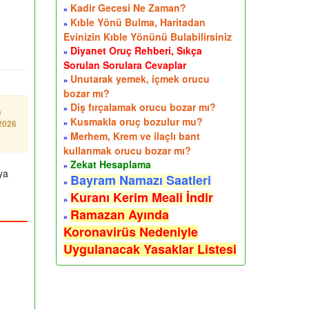
Kadir Gecesi Ne Zaman?
»
Kıble Yönü Bulma, Haritadan
»
Evinizin Kıble Yönünü Bulabilirsiniz
Diyanet Oruç Rehberi, Sıkça
»
Sorulan Sorulara Cevaplar
Unutarak yemek, içmek orucu
»
bozar mı?
Diş fırçalamak orucu bozar mı?
»
e
Kusmakla oruç bozulur mu?
 2026
»
Merhem, Krem ve ilaçlı bant
»
kullanmak orucu bozar mı?
Zekat Hesaplama
»
ya
Bayram Namazı Saatleri
»
.
Kuranı Kerim Meali İndir
»
Ramazan Ayında
»
Koronavirüs Nedeniyle
Uygulanacak Yasaklar Listesi