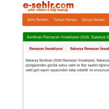
Şehir Rehberi
Türkiye Haritası
Dünya Haritası
Serdivan Ramazan İmsakiyesi 2026, Sakarya Serd
Ramazan İmsakiyesi
Sakarya Ramazan İmsak
Sakarya Serdivan 2026 Ramazan İmsakiyesi, Sakarya Serd
çizelgesinden günlük sahur vakti ve iftar saatini öğrene
vakti geri sayım sayacından takip edebilir ve orucunuzu i