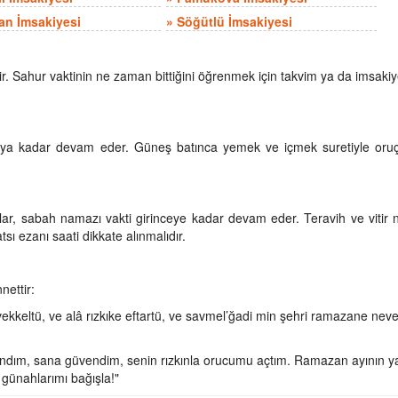
an İmsakiyesi
»
Söğütlü İmsakiyesi
. Sahur vaktinin ne zaman bittiğini öğrenmek için takvim ya da imsaki
ya kadar devam eder. Güneş batınca yemek ve içmek suretiyle oruç a
ar, sabah namazı vakti girinceye kadar devam eder. Teravih ve vitir
tsı ezanı saati dikkate alınmalıdır.
nettir:
kkeltü, ve alâ rızkıke eftartü, ve savmel’ğadi min şehri ramazane neve
inandım, sana güvendim, senin rızkınla orucumu açtım. Ramazan ayının ya
 günahlarımı bağışla!"