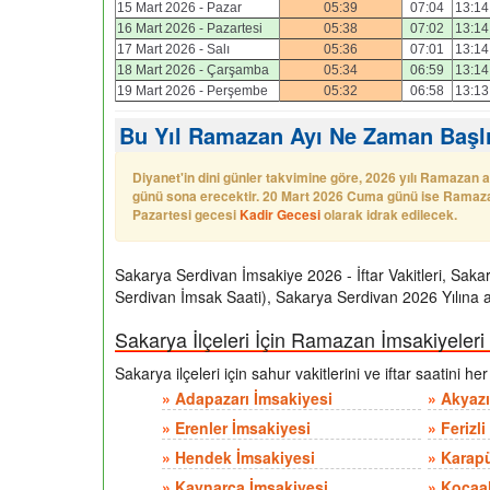
15 Mart 2026 - Pazar
05:39
07:04
13:14
16 Mart 2026 - Pazartesi
05:38
07:02
13:14
17 Mart 2026 - Salı
05:36
07:01
13:14
18 Mart 2026 - Çarşamba
05:34
06:59
13:14
19 Mart 2026 - Perşembe
05:32
06:58
13:13
Bu Yıl Ramazan Ayı Ne Zaman Başlı
Diyanet'in dini günler takvimine göre, 2026 yılı Ramazan
günü sona erecektir. 20 Mart 2026 Cuma günü ise Ramazan
Pazartesi gecesi
Kadir Gecesi
olarak idrak edilecek.
Sakarya Serdivan İmsakiye 2026 - İftar Vakitleri, Saka
Serdivan İmsak Saati), Sakarya Serdivan 2026 Yılına ai
Sakarya İlçeleri İçin Ramazan İmsakiyeleri
Sakarya ilçeleri için sahur vakitlerini ve iftar saatini h
»
Adapazarı İmsakiyesi
»
Akyazı
»
Erenler İmsakiyesi
»
Ferizl
»
Hendek İmsakiyesi
»
Karapü
»
Kaynarca İmsakiyesi
»
Kocaal