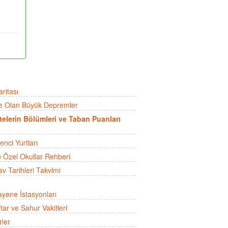
ritası
e Olan Büyük Depremler
telerin Bölümleri ve Taban Puanları
nci Yurtları
e Özel Okullar Rehberi
v Tarihleri Takvimi
yene İstasyonları
ftar ve Sahur Vakitleri
rler