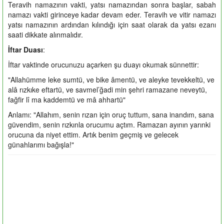
Teravih namazının vakti, yatsı namazından sonra başlar, sabah
namazı vakti girinceye kadar devam eder. Teravih ve vitir namazı
yatsı namazının ardından kılındığı için saat olarak da yatsı ezanı
saati dikkate alınmalıdır.
İftar Duası
:
İftar vaktinde orucunuzu açarken şu duayı okumak sünnettir:
"Allahümme leke sumtü, ve bike âmentü, ve aleyke tevekkeltü, ve
alâ rızkıke eftartü, ve savmel’ğadi min şehri ramazane neveytü,
fağfir lî ma kaddemtü ve mâ ahhartü"
Anlamı: "Allahım, senin rızan için oruç tuttum, sana inandım, sana
güvendim, senin rızkınla orucumu açtım. Ramazan ayının yarınki
orucuna da niyet ettim. Artık benim geçmiş ve gelecek
günahlarımı bağışla!"