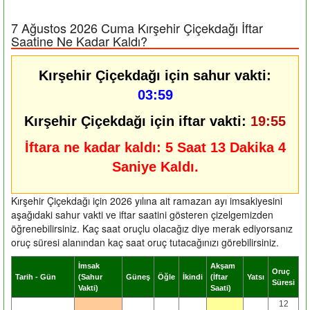
7 Ağustos 2026 Cuma Kırşehir Çiçekdağı İftar
Saatine Ne Kadar Kaldı?
Kırşehir Çiçekdağı için sahur vakti:
03:59
Kırşehir Çiçekdağı için iftar vakti:
19:55
İftara ne kadar kaldı:
5 Saat 13 Dakika 3
Saniye Kaldı.
Kırşehir Çiçekdağı için 2026 yılına ait ramazan ayı imsakiyesini
aşağıdaki sahur vakti ve iftar saatini gösteren çizelgemizden
öğrenebilirsiniz. Kaç saat oruçlu olacağız diye merak ediyorsanız
oruç süresi alanından kaç saat oruç tutacağınızı görebilirsiniz.
İmsak
Akşam
Oruç
Tarih - Gün
(Sahur
Güneş
Öğle
İkindi
(İftar
Yatsı
Süresi
Vakti)
Saati)
12