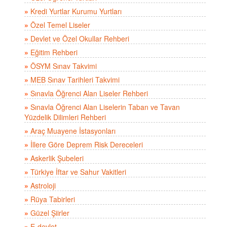
»
Kredi Yurtlar Kurumu Yurtları
»
Özel Temel Liseler
»
Devlet ve Özel Okullar Rehberi
»
Eğitim Rehberi
»
ÖSYM Sınav Takvimi
»
MEB Sınav Tarihleri Takvimi
»
Sınavla Öğrenci Alan Liseler Rehberi
»
Sınavla Öğrenci Alan Liselerin Taban ve Tavan
Yüzdelik Dilimleri Rehberi
»
Araç Muayene İstasyonları
»
İllere Göre Deprem Risk Dereceleri
»
Askerlik Şubeleri
»
Türkiye İftar ve Sahur Vakitleri
»
Astroloji
»
Rüya Tabirleri
»
Güzel Şiirler
»
E-devlet