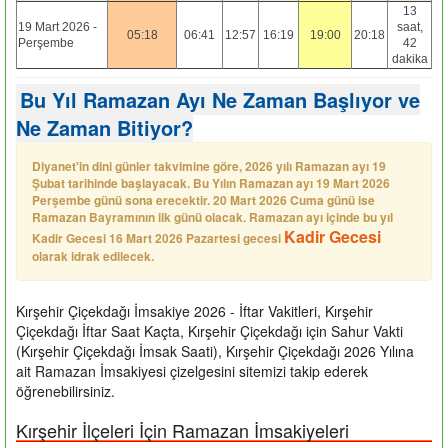
13
19 Mart 2026 -
saat,
05:18
06:41
12:57
16:19
19:00
20:18
Perşembe
42
dakika
Bu Yıl Ramazan Ayı Ne Zaman Başlıyor ve
Ne Zaman Bitiyor?
Diyanet'in dini günler takvimine göre, 2026 yılı Ramazan ayı 19
Şubat tarihinde başlayacak. Bu Yılın Ramazan ayı 19 Mart 2026
Perşembe günü sona erecektir. 20 Mart 2026 Cuma günü ise
Ramazan Bayramının ilk günü olacak. Ramazan ayı içinde bu yıl
Kadir Gecesi
Kadir Gecesi 16 Mart 2026 Pazartesi gecesi
olarak idrak edilecek.
Kırşehir Çiçekdağı İmsakiye 2026 - İftar Vakitleri, Kırşehir
Çiçekdağı İftar Saat Kaçta, Kırşehir Çiçekdağı için Sahur Vakti
(Kırşehir Çiçekdağı İmsak Saati), Kırşehir Çiçekdağı 2026 Yılına
ait Ramazan İmsakiyesi çizelgesini sitemizi takip ederek
öğrenebilirsiniz.
Kırşehir İlçeleri İçin Ramazan İmsakiyeleri