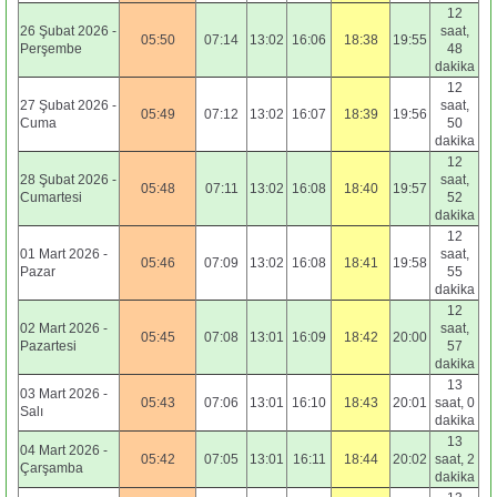
12
26 Şubat 2026 -
saat,
05:50
07:14
13:02
16:06
18:38
19:55
Perşembe
48
dakika
12
27 Şubat 2026 -
saat,
05:49
07:12
13:02
16:07
18:39
19:56
Cuma
50
dakika
12
28 Şubat 2026 -
saat,
05:48
07:11
13:02
16:08
18:40
19:57
Cumartesi
52
dakika
12
01 Mart 2026 -
saat,
05:46
07:09
13:02
16:08
18:41
19:58
Pazar
55
dakika
12
02 Mart 2026 -
saat,
05:45
07:08
13:01
16:09
18:42
20:00
Pazartesi
57
dakika
13
03 Mart 2026 -
05:43
07:06
13:01
16:10
18:43
20:01
saat, 0
Salı
dakika
13
04 Mart 2026 -
05:42
07:05
13:01
16:11
18:44
20:02
saat, 2
Çarşamba
dakika