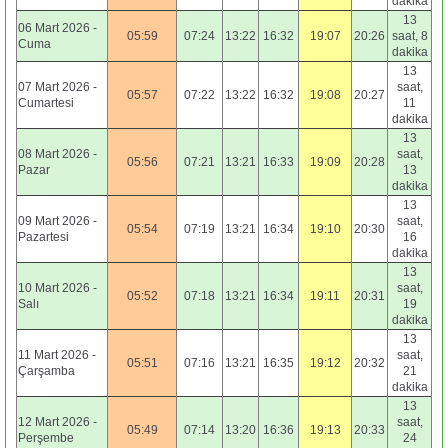
dakika
13
06 Mart 2026 -
05:59
07:24
13:22
16:32
19:07
20:26
saat, 8
Cuma
dakika
13
07 Mart 2026 -
saat,
05:57
07:22
13:22
16:32
19:08
20:27
Cumartesi
11
dakika
13
08 Mart 2026 -
saat,
05:56
07:21
13:21
16:33
19:09
20:28
Pazar
13
dakika
13
09 Mart 2026 -
saat,
05:54
07:19
13:21
16:34
19:10
20:30
Pazartesi
16
dakika
13
10 Mart 2026 -
saat,
05:52
07:18
13:21
16:34
19:11
20:31
Salı
19
dakika
13
11 Mart 2026 -
saat,
05:51
07:16
13:21
16:35
19:12
20:32
Çarşamba
21
dakika
13
12 Mart 2026 -
saat,
05:49
07:14
13:20
16:36
19:13
20:33
Perşembe
24