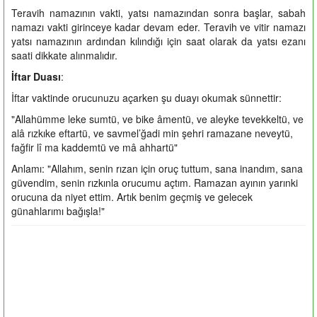
Teravih namazının vakti, yatsı namazından sonra başlar, sabah
namazı vakti girinceye kadar devam eder. Teravih ve vitir namazı
yatsı namazının ardından kılındığı için saat olarak da yatsı ezanı
saati dikkate alınmalıdır.
İftar Duası
:
İftar vaktinde orucunuzu açarken şu duayı okumak sünnettir:
"Allahümme leke sumtü, ve bike âmentü, ve aleyke tevekkeltü, ve
alâ rızkıke eftartü, ve savmel’ğadi min şehri ramazane neveytü,
fağfir lî ma kaddemtü ve mâ ahhartü"
Anlamı: "Allahım, senin rızan için oruç tuttum, sana inandım, sana
güvendim, senin rızkınla orucumu açtım. Ramazan ayının yarınki
orucuna da niyet ettim. Artık benim geçmiş ve gelecek
günahlarımı bağışla!"