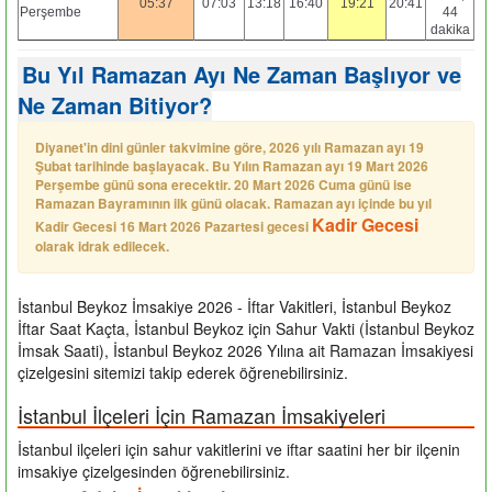
05:37
07:03
13:18
16:40
19:21
20:41
Perşembe
44
dakika
Bu Yıl Ramazan Ayı Ne Zaman Başlıyor ve
Ne Zaman Bitiyor?
Diyanet'in dini günler takvimine göre, 2026 yılı Ramazan ayı 19
Şubat tarihinde başlayacak. Bu Yılın Ramazan ayı 19 Mart 2026
Perşembe günü sona erecektir. 20 Mart 2026 Cuma günü ise
Ramazan Bayramının ilk günü olacak. Ramazan ayı içinde bu yıl
Kadir Gecesi
Kadir Gecesi 16 Mart 2026 Pazartesi gecesi
olarak idrak edilecek.
İstanbul Beykoz İmsakiye 2026 - İftar Vakitleri, İstanbul Beykoz
İftar Saat Kaçta, İstanbul Beykoz için Sahur Vakti (İstanbul Beykoz
İmsak Saati), İstanbul Beykoz 2026 Yılına ait Ramazan İmsakiyesi
çizelgesini sitemizi takip ederek öğrenebilirsiniz.
İstanbul İlçeleri İçin Ramazan İmsakiyeleri
İstanbul ilçeleri için sahur vakitlerini ve iftar saatini her bir ilçenin
imsakiye çizelgesinden öğrenebilirsiniz.