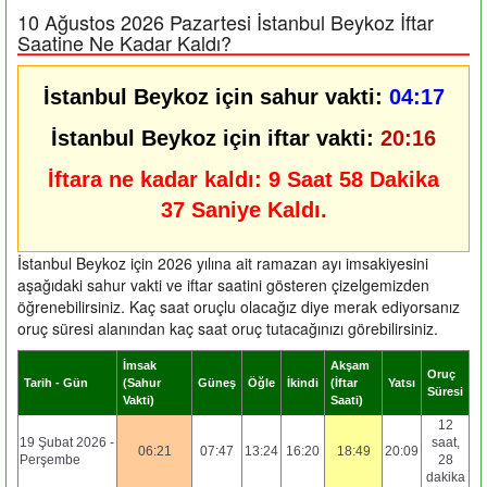
10 Ağustos 2026 Pazartesi İstanbul Beykoz İftar
Saatine Ne Kadar Kaldı?
İstanbul Beykoz için sahur vakti:
04:17
İstanbul Beykoz için iftar vakti:
20:16
İftara ne kadar kaldı:
9 Saat 58 Dakika
37 Saniye Kaldı.
İstanbul Beykoz için 2026 yılına ait ramazan ayı imsakiyesini
aşağıdaki sahur vakti ve iftar saatini gösteren çizelgemizden
öğrenebilirsiniz. Kaç saat oruçlu olacağız diye merak ediyorsanız
oruç süresi alanından kaç saat oruç tutacağınızı görebilirsiniz.
İmsak
Akşam
Oruç
Tarih - Gün
(Sahur
Güneş
Öğle
İkindi
(İftar
Yatsı
Süresi
Vakti)
Saati)
12
19 Şubat 2026 -
saat,
06:21
07:47
13:24
16:20
18:49
20:09
Perşembe
28
dakika