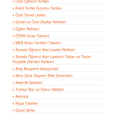
»
Özel Öğrenci Yurtları
»
Kredi Yurtlar Kurumu Yurtları
»
Özel Temel Liseler
»
Devlet ve Özel Okullar Rehberi
»
Eğitim Rehberi
»
ÖSYM Sınav Takvimi
»
MEB Sınav Tarihleri Takvimi
»
Sınavla Öğrenci Alan Liseler Rehberi
»
Sınavla Öğrenci Alan Liselerin Taban ve Tavan
Yüzdelik Dilimleri Rehberi
»
Araç Muayene İstasyonları
»
İllere Göre Deprem Risk Dereceleri
»
Askerlik Şubeleri
»
Türkiye İftar ve Sahur Vakitleri
»
Astroloji
»
Rüya Tabirleri
»
Güzel Şiirler