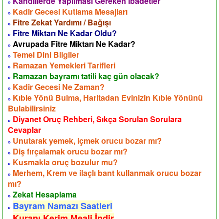
Kandillerde Yapılması Gereken İbadetler
»
Kadir Gecesi Kutlama Mesajları
»
Fitre Zekat Yardımı / Bağışı
»
Fitre Miktarı Ne Kadar Oldu?
»
Avrupada Fitre Miktarı Ne Kadar?
»
Temel Dini Bilgiler
»
Ramazan Yemekleri Tarifleri
»
Ramazan bayramı tatili kaç gün olacak?
»
Kadir Gecesi Ne Zaman?
»
Kıble Yönü Bulma, Haritadan Evinizin Kıble Yönünü
»
Bulabilirsiniz
Diyanet Oruç Rehberi, Sıkça Sorulan Sorulara
»
Cevaplar
Unutarak yemek, içmek orucu bozar mı?
»
Diş fırçalamak orucu bozar mı?
»
Kusmakla oruç bozulur mu?
»
Merhem, Krem ve ilaçlı bant kullanmak orucu bozar
»
mı?
Zekat Hesaplama
»
Bayram Namazı Saatleri
»
Kuranı Kerim Meali İndir