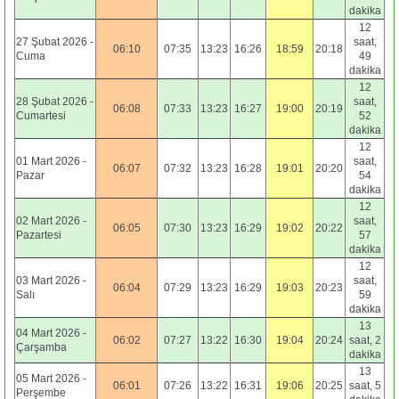
dakika
12
27 Şubat 2026 -
saat,
06:10
07:35
13:23
16:26
18:59
20:18
Cuma
49
dakika
12
28 Şubat 2026 -
saat,
06:08
07:33
13:23
16:27
19:00
20:19
Cumartesi
52
dakika
12
01 Mart 2026 -
saat,
06:07
07:32
13:23
16:28
19:01
20:20
Pazar
54
dakika
12
02 Mart 2026 -
saat,
06:05
07:30
13:23
16:29
19:02
20:22
Pazartesi
57
dakika
12
03 Mart 2026 -
saat,
06:04
07:29
13:23
16:29
19:03
20:23
Salı
59
dakika
13
04 Mart 2026 -
06:02
07:27
13:22
16:30
19:04
20:24
saat, 2
Çarşamba
dakika
13
05 Mart 2026 -
06:01
07:26
13:22
16:31
19:06
20:25
saat, 5
Perşembe