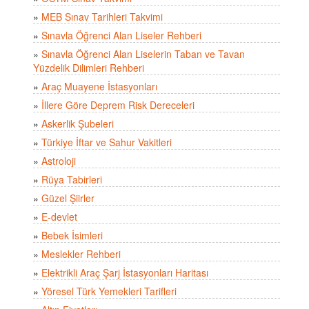
»
MEB Sınav Tarihleri Takvimi
»
Sınavla Öğrenci Alan Liseler Rehberi
»
Sınavla Öğrenci Alan Liselerin Taban ve Tavan
Yüzdelik Dilimleri Rehberi
»
Araç Muayene İstasyonları
»
İllere Göre Deprem Risk Dereceleri
»
Askerlik Şubeleri
»
Türkiye İftar ve Sahur Vakitleri
»
Astroloji
»
Rüya Tabirleri
»
Güzel Şiirler
»
E-devlet
»
Bebek İsimleri
»
Meslekler Rehberi
»
Elektrikli Araç Şarj İstasyonları Haritası
»
Yöresel Türk Yemekleri Tarifleri