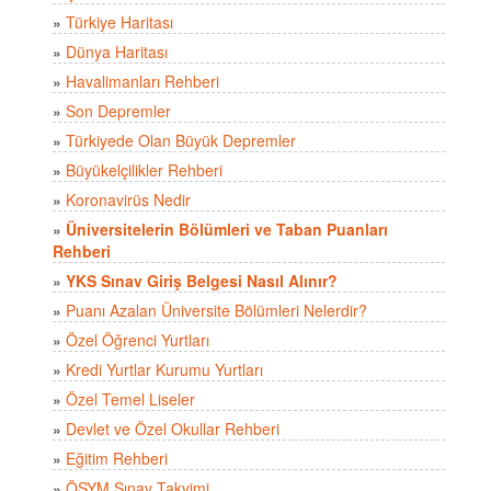
»
Türkiye Haritası
»
Dünya Haritası
»
Havalimanları Rehberi
»
Son Depremler
»
Türkiyede Olan Büyük Depremler
»
Büyükelçilikler Rehberi
»
Koronavirüs Nedir
»
Üniversitelerin Bölümleri ve Taban Puanları
Rehberi
»
YKS Sınav Giriş Belgesi Nasıl Alınır?
»
Puanı Azalan Üniversite Bölümleri Nelerdir?
»
Özel Öğrenci Yurtları
»
Kredi Yurtlar Kurumu Yurtları
»
Özel Temel Liseler
»
Devlet ve Özel Okullar Rehberi
»
Eğitim Rehberi
»
ÖSYM Sınav Takvimi