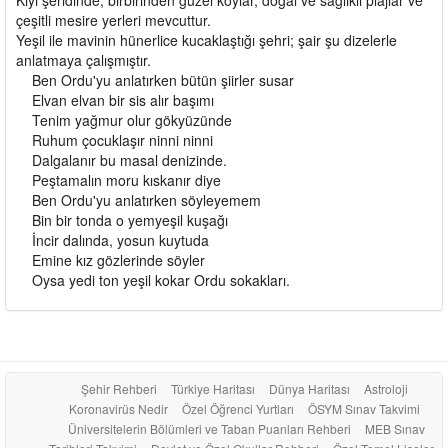
çeşitli mesire yerleri mevcuttur.
Yeşil ile mavinin hünerlice kucaklaştığı şehri; şair şu dizelerle
anlatmaya çalışmıştır.
Ben Ordu'yu anlatırken bütün şiirler susar
Elvan elvan bir sis alır başımı
Tenim yağmur olur gökyüzünde
Ruhum çocuklaşır ninni ninni
Dalgalanır bu masal denizinde.
Peştamalın moru kıskanır diye
Ben Ordu'yu anlatırken söyleyemem
Bin bir tonda o yemyeşil kuşağı
İncir dalında, yosun kuytuda
Emine kız gözlerinde söyler
Oysa yedi ton yeşil kokar Ordu sokakları.
Şehir Rehberi
Türkiye Haritası
Dünya Haritası
Astroloji
Koronavirüs Nedir
Özel Öğrenci Yurtları
ÖSYM Sınav Takvimi
Üniversitelerin Bölümleri ve Taban Puanları Rehberi
MEB Sınav