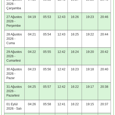
2026 -
Çarşamba
27 Ağustos
04:19
05:53
12:43
16:26
19:23
20:46
2026 -
Perşembe
28 Ağustos
04:21
05:54
12:43
16:25
19:22
20:44
2026 -
Cuma
29 Ağustos
04:22
05:55
12:42
16:24
19:20
20:42
2026 -
Cumartesi
30 Ağustos
04:23
05:56
12:42
16:23
19:18
20:40
2026 -
Pazar
31 Ağustos
04:25
05:57
12:42
16:22
19:17
20:38
2026 -
Pazartesi
01 Eylül
04:26
05:58
12:41
16:22
19:15
20:37
2026 - Salı