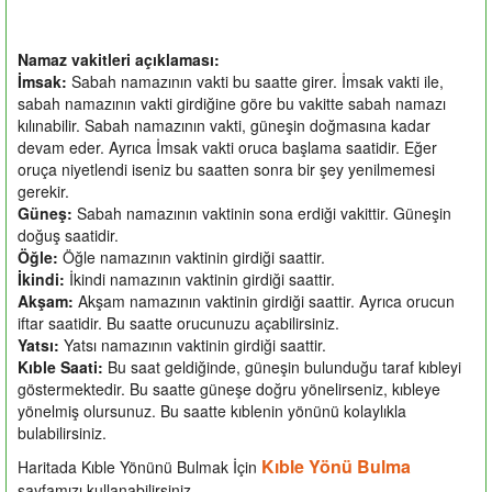
Namaz vakitleri açıklaması:
İmsak:
Sabah namazının vakti bu saatte girer. İmsak vakti ile,
sabah namazının vakti girdiğine göre bu vakitte sabah namazı
kılınabilir. Sabah namazının vakti, güneşin doğmasına kadar
devam eder. Ayrıca İmsak vakti oruca başlama saatidir. Eğer
oruça niyetlendi iseniz bu saatten sonra bir şey yenilmemesi
gerekir.
Güneş:
Sabah namazının vaktinin sona erdiği vakittir. Güneşin
doğuş saatidir.
Öğle:
Öğle namazının vaktinin girdiği saattir.
İkindi:
İkindi namazının vaktinin girdiği saattir.
Akşam:
Akşam namazının vaktinin girdiği saattir. Ayrıca orucun
iftar saatidir. Bu saatte orucunuzu açabilirsiniz.
Yatsı:
Yatsı namazının vaktinin girdiği saattir.
Kıble Saati:
Bu saat geldiğinde, güneşin bulunduğu taraf kıbleyi
göstermektedir. Bu saatte güneşe doğru yönelirseniz, kıbleye
yönelmiş olursunuz. Bu saatte kıblenin yönünü kolaylıkla
bulabilirsiniz.
Kıble Yönü Bulma
Haritada Kıble Yönünü Bulmak İçin
sayfamızı kullanabilirsiniz.