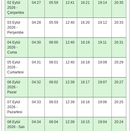
02 Eylül
04:27
05:59
12:41
16:21
19:14
20:35
2026 -
Çarşamba
03 Eylül
04:28
05:59
12:40
16:20
19:12
20:33
2026 -
Perşembe
04 Eylül
04:30
06:00
12:40
16:19
19:11
20:31
2026 -
Cuma
05 Eylül
04:31
06:01
12:40
16:18
19:09
20:29
2026 -
Cumartesi
06 Eylül
04:32
06:02
12:39
16:17
19:07
20:27
2026 -
Pazar
07 Eylül
04:33
06:03
12:39
16:16
19:06
20:25
2026 -
Pazartesi
08 Eylül
04:34
06:04
12:39
16:15
19:04
20:24
2026 - Salı