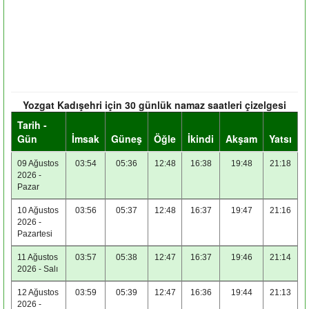
Yozgat Kadışehri için 30 günlük namaz saatleri çizelgesi
Tarih -
Gün
İmsak
Güneş
Öğle
İkindi
Akşam
Yatsı
09 Ağustos
03:54
05:36
12:48
16:38
19:48
21:18
2026 -
Pazar
10 Ağustos
03:56
05:37
12:48
16:37
19:47
21:16
2026 -
Pazartesi
11 Ağustos
03:57
05:38
12:47
16:37
19:46
21:14
2026 - Salı
12 Ağustos
03:59
05:39
12:47
16:36
19:44
21:13
2026 -