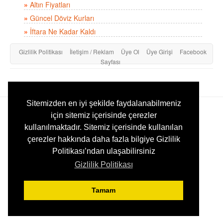
»
Altın Fiyatları
»
Güncel Döviz Kurları
»
İftara Ne Kadar Kaldı
Gizlilik Politikası
İletişim / Reklam
Üye Ol
Üye Girişi
Facebook
Sayfası
E-sehir.com © 2004 - 2026, Türkiye Şehir Rehberi ve Bilgi Kaynağı
Sitemizden en iyi şekilde faydalanabilmeniz
için sitemiz içerisinde çerezler
kullanılmaktadır. Sitemiz içerisinde kullanılan
çerezler hakkında daha fazla bilgiye Gizlilik
Politikası’ndan ulaşabilirsiniz
Gizlilik Politikası
Tamam