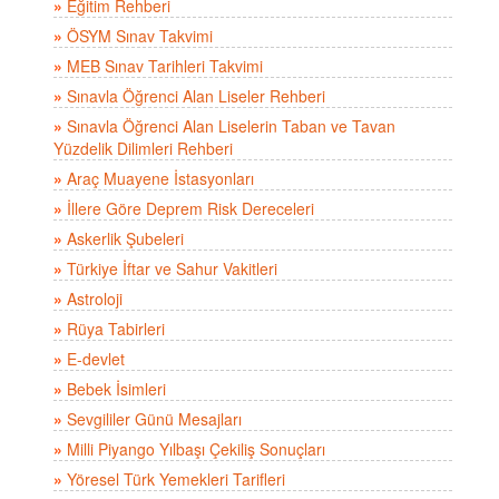
»
Eğitim Rehberi
»
ÖSYM Sınav Takvimi
»
MEB Sınav Tarihleri Takvimi
»
Sınavla Öğrenci Alan Liseler Rehberi
»
Sınavla Öğrenci Alan Liselerin Taban ve Tavan
Yüzdelik Dilimleri Rehberi
»
Araç Muayene İstasyonları
»
İllere Göre Deprem Risk Dereceleri
»
Askerlik Şubeleri
»
Türkiye İftar ve Sahur Vakitleri
»
Astroloji
»
Rüya Tabirleri
»
E-devlet
»
Bebek İsimleri
»
Sevgililer Günü Mesajları
»
Milli Piyango Yılbaşı Çekiliş Sonuçları
»
Yöresel Türk Yemekleri Tarifleri