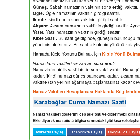
niyetlendi iseniz bu saatten sonra bir şey yenilmemesi 
Güneş:
Sabah namazının vaktinin sona erdiği vakittir.
Öğle:
Öğle namazının vaktinin girdiği saattir.
İkindi:
İkindi namazının vaktinin girdiği saattir.
Akşam:
Akşam namazının vaktinin girdiği saattir. Ayrıca
Yatsı:
Yatsı namazının vaktinin girdiği saattir.
Kıble Saati:
Bu saat geldiğinde, güneşin bulunduğu tar
yönelmiş olursunuz. Bu saatte kıblenin yönünü kolaylıkla
Haritada Kıble Yönünü Bulmak İçin
Kıble Yönü Bulm
Namazların vakitleri ne zaman sona erer?
Namazların bir ilk vakti bir de son vakti vardır. Buna
kadar, ikindi namazı güneş batıncaya kadar, akşam namaz
vaktine (tan yerinin ağarmaya başlamasına) kadar d
Namaz Vakitleri Hesaplaması Hakkında Bilgilendir
Karabağlar Cuma Namazı Saati
Namaz vakitleri gösterimi cep telefonu ve diğer mobil cihazl
Ekle diyerek masaüstü bilgisayarınızdaki gibi kısayol oluşturu
Twitter'da Paylaş
Facebook'ta Paylaş
Google+'da Payla