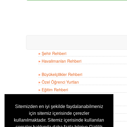
»
Şehir Rehberi
»
Havalimanları Rehberi
»
Büyükelçilikler Rehberi
»
Özel Öğrenci Yurtları
»
Eğitim Rehberi
»
Sınavla Öğrenci Alan Liseler Rehberi
Sitemizden en iyi şekilde faydalanabilmeniz
»
İllere Göre Deprem Risk Dereceleri
için sitemiz içerisinde çerezler
»
Astroloji
kullanılmaktadır. Sitemiz içerisinde kullanılan
»
Bebek İsimleri
çerezler hakkında daha fazla bilgiye Gizlilik