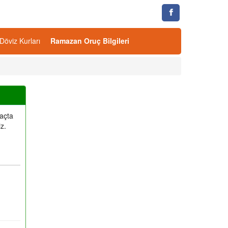
Döviz Kurları
Ramazan Oruç Bilgileri
kaçta
z.