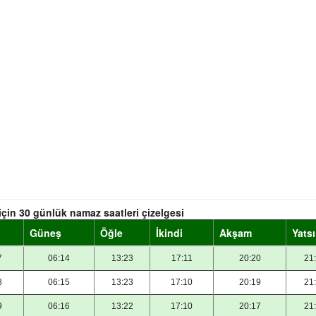
için 30 günlük namaz saatleri çizelgesi
Güneş
Öğle
İkindi
Akşam
Yatsı
7
06:14
13:23
17:11
20:20
21
8
06:15
13:23
17:10
20:19
21
9
06:16
13:22
17:10
20:17
21