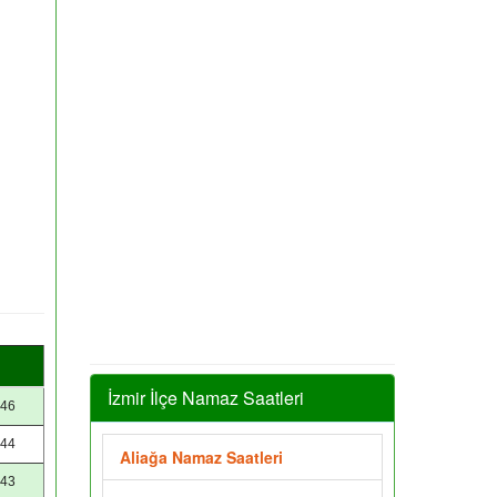
İzmir İlçe Namaz Saatleri
:46
:44
Aliağa Namaz Saatleri
:43