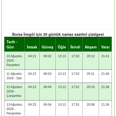
Bursa İnegöl için 30 günlük namaz saatleri çizelgesi
Tarih -
Gün
İmsak
Güneş
Öğle
İkindi
Akşam
Yatsı
10 Ağustos
04:21
06:02
13:13
17:02
20:12
21:41
2026 -
Pazartesi
11 Ağustos
04:22
06:03
13:13
17:02
20:11
21:40
2026 - Salı
12 Ağustos
04:23
06:04
13:12
17:01
20:10
21:38
2026 -
Çarşamba
13 Ağustos
04:25
06:04
13:12
17:01
20:08
21:36
2026 -
Perşembe