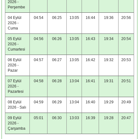
2026 -
Perşembe
04 Eylül
04:54
06:25
13:05
16:44
19:36
20:56
2026 -
Cuma
05 Eylül
04:56
06:26
13:05
16:43
19:34
20:54
2026 -
Cumartesi
06 Eylül
04:57
06:27
13:05
16:42
19:32
20:53
2026 -
Pazar
07 Eylül
04:58
06:28
13:04
16:41
19:31
20:51
2026 -
Pazartesi
08 Eylül
04:59
06:29
13:04
16:40
19:29
20:49
2026 - Salı
09 Eylül
05:01
06:30
13:03
16:39
19:28
20:47
2026 -
Çarşamba