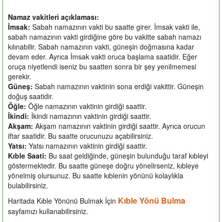
Namaz vakitleri açıklaması:
İmsak:
Sabah namazının vakti bu saatte girer. İmsak vakti ile,
sabah namazının vakti girdiğine göre bu vakitte sabah namazı
kılınabilir. Sabah namazının vakti, güneşin doğmasına kadar
devam eder. Ayrıca İmsak vakti oruca başlama saatidir. Eğer
oruça niyetlendi iseniz bu saatten sonra bir şey yenilmemesi
gerekir.
Güneş:
Sabah namazının vaktinin sona erdiği vakittir. Güneşin
doğuş saatidir.
Öğle:
Öğle namazının vaktinin girdiği saattir.
İkindi:
İkindi namazının vaktinin girdiği saattir.
Akşam:
Akşam namazının vaktinin girdiği saattir. Ayrıca orucun
iftar saatidir. Bu saatte orucunuzu açabilirsiniz.
Yatsı:
Yatsı namazının vaktinin girdiği saattir.
Kıble Saati:
Bu saat geldiğinde, güneşin bulunduğu taraf kıbleyi
göstermektedir. Bu saatte güneşe doğru yönelirseniz, kıbleye
yönelmiş olursunuz. Bu saatte kıblenin yönünü kolaylıkla
bulabilirsiniz.
Kıble Yönü Bulma
Haritada Kıble Yönünü Bulmak İçin
sayfamızı kullanabilirsiniz.