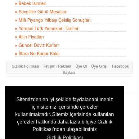
»
Bebek İsimleri
»
Sevgililer Günü Mesajları
»
Milli Piyango Yılbaşı Çekiliş Sonuçları
»
Yöresel Türk Yemekleri Tarifleri
»
Altın Fiyatları
»
Güncel Döviz Kurları
»
İftara Ne Kadar Kaldı
Gizlilik Politikası
İletişim / Reklam
Üye Ol
Üye Girişi
Facebook
Sayfası
E-sehir.com © 2004 - 2026, Türkiye Şehir Rehberi ve Bilgi Kaynağı
Sitemizden en iyi şekilde faydalanabilmeniz
için sitemiz içerisinde çerezler
kullanılmaktadır. Sitemiz içerisinde kullanılan
çerezler hakkında daha fazla bilgiye Gizlilik
Politikası’ndan ulaşabilirsiniz
Gizlilik Politikası