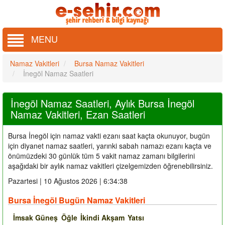
MENU
Namaz Vakitleri
Bursa Namaz Vakitleri
İnegöl Namaz Saatleri
İnegöl Namaz Saatleri, Aylık Bursa İnegöl
Namaz Vakitleri, Ezan Saatleri
Bursa İnegöl için namaz vakti ezanı saat kaçta okunuyor, bugün
için diyanet namaz saatleri, yarınki sabah namazı ezanı kaçta ve
önümüzdeki 30 günlük tüm 5 vakit namaz zamanı bilgilerini
aşağıdaki bir aylık namaz vakitleri çizelgemizden öğrenebilirsiniz.
Pazartesi | 10 Ağustos 2026 | 6:34:39
Bursa İnegöl Bugün Namaz Vakitleri
İmsak
Güneş
Öğle
İkindi
Akşam
Yatsı