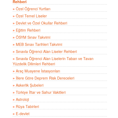
Rehberi
»
Özel Öğrenci Yurtları
»
Özel Temel Liseler
»
Devlet ve Özel Okullar Rehberi
»
Eğitim Rehberi
»
ÖSYM Sınav Takvimi
»
MEB Sınav Tarihleri Takvimi
»
Sınavla Öğrenci Alan Liseler Rehberi
»
Sınavla Öğrenci Alan Liselerin Taban ve Tavan
Yüzdelik Dilimleri Rehberi
»
Araç Muayene İstasyonları
»
İllere Göre Deprem Risk Dereceleri
»
Askerlik Şubeleri
»
Türkiye İftar ve Sahur Vakitleri
»
Astroloji
»
Rüya Tabirleri
»
E-devlet