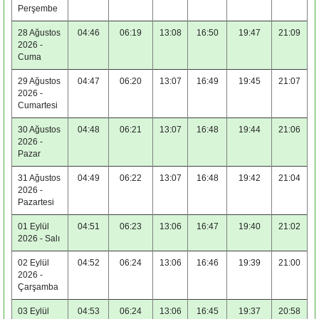
Perşembe
28 Ağustos
04:46
06:19
13:08
16:50
19:47
21:09
2026 -
Cuma
29 Ağustos
04:47
06:20
13:07
16:49
19:45
21:07
2026 -
Cumartesi
30 Ağustos
04:48
06:21
13:07
16:48
19:44
21:06
2026 -
Pazar
31 Ağustos
04:49
06:22
13:07
16:48
19:42
21:04
2026 -
Pazartesi
01 Eylül
04:51
06:23
13:06
16:47
19:40
21:02
2026 - Salı
02 Eylül
04:52
06:24
13:06
16:46
19:39
21:00
2026 -
Çarşamba
03 Eylül
04:53
06:24
13:06
16:45
19:37
20:58