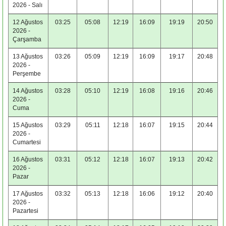
2026 - Salı
12 Ağustos
03:25
05:08
12:19
16:09
19:19
20:50
2026 -
Çarşamba
13 Ağustos
03:26
05:09
12:19
16:09
19:17
20:48
2026 -
Perşembe
14 Ağustos
03:28
05:10
12:19
16:08
19:16
20:46
2026 -
Cuma
15 Ağustos
03:29
05:11
12:18
16:07
19:15
20:44
2026 -
Cumartesi
16 Ağustos
03:31
05:12
12:18
16:07
19:13
20:42
2026 -
Pazar
17 Ağustos
03:32
05:13
12:18
16:06
19:12
20:40
2026 -
Pazartesi