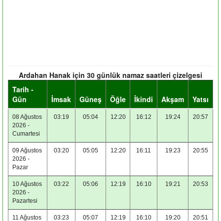
Ardahan Hanak için 30 günlük namaz saatleri çizelgesi
Tarih -
Gün
İmsak
Güneş
Öğle
İkindi
Akşam
Yatsı
08 Ağustos
03:19
05:04
12:20
16:12
19:24
20:57
2026 -
Cumartesi
09 Ağustos
03:20
05:05
12:20
16:11
19:23
20:55
2026 -
Pazar
10 Ağustos
03:22
05:06
12:19
16:10
19:21
20:53
2026 -
Pazartesi
11 Ağustos
03:23
05:07
12:19
16:10
19:20
20:51