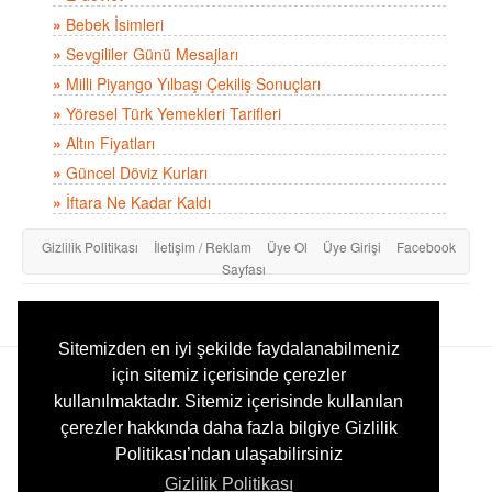
»
Bebek İsimleri
»
Sevgililer Günü Mesajları
»
Milli Piyango Yılbaşı Çekiliş Sonuçları
»
Yöresel Türk Yemekleri Tarifleri
»
Altın Fiyatları
»
Güncel Döviz Kurları
»
İftara Ne Kadar Kaldı
Gizlilik Politikası
İletişim / Reklam
Üye Ol
Üye Girişi
Facebook
Sayfası
E-sehir.com © 2004 - 2026, Türkiye Şehir Rehberi ve Bilgi Kaynağı
Sitemizden en iyi şekilde faydalanabilmeniz
için sitemiz içerisinde çerezler
kullanılmaktadır. Sitemiz içerisinde kullanılan
çerezler hakkında daha fazla bilgiye Gizlilik
Politikası’ndan ulaşabilirsiniz
Gizlilik Politikası