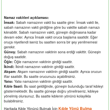
Namaz vakitleri açıklaması:
İmsak:
Sabah namazının vakti bu saatte girer. İmsak vakti ile,
sabah namazının vakti girdiğine göre bu vakitte sabah namazı
kılınabilir. Sabah namazının vakti, güneşin doğmasına kadar
devam eder. Ayrıca İmsak vakti oruca başlama saatidir. Eğer
oruça niyetlendi iseniz bu saatten sonra bir şey yenilmemesi
gerekir.
Güneş:
Sabah namazının vaktinin sona erdiği vakittir. Güneşin
doğuş saatidir.
Öğle:
Öğle namazının vaktinin girdiği saattir.
İkindi:
İkindi namazının vaktinin girdiği saattir.
Akşam:
Akşam namazının vaktinin girdiği saattir. Ayrıca orucun
iftar saatidir. Bu saatte orucunuzu açabilirsiniz.
Yatsı:
Yatsı namazının vaktinin girdiği saattir.
Kıble Saati:
Bu saat geldiğinde, güneşin bulunduğu taraf kıbleyi
göstermektedir. Bu saatte güneşe doğru yönelirseniz, kıbleye
yönelmiş olursunuz. Bu saatte kıblenin yönünü kolaylıkla
bulabilirsiniz.
Kıble Yönü Bulma
Haritada Kıble Yönünü Bulmak İçin