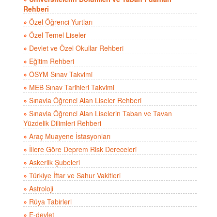
Rehberi
»
Özel Öğrenci Yurtları
»
Özel Temel Liseler
»
Devlet ve Özel Okullar Rehberi
»
Eğitim Rehberi
»
ÖSYM Sınav Takvimi
»
MEB Sınav Tarihleri Takvimi
»
Sınavla Öğrenci Alan Liseler Rehberi
»
Sınavla Öğrenci Alan Liselerin Taban ve Tavan
Yüzdelik Dilimleri Rehberi
»
Araç Muayene İstasyonları
»
İllere Göre Deprem Risk Dereceleri
»
Askerlik Şubeleri
»
Türkiye İftar ve Sahur Vakitleri
»
Astroloji
»
Rüya Tabirleri
»
E-devlet