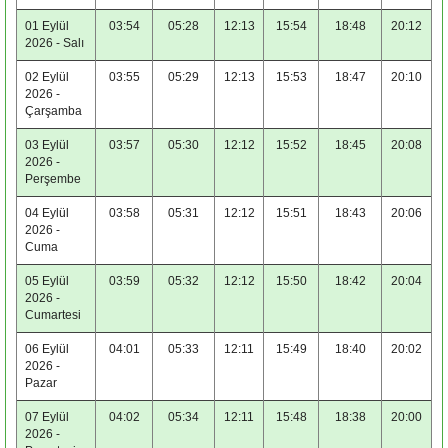
01 Eylül
03:54
05:28
12:13
15:54
18:48
20:12
2026 - Salı
02 Eylül
03:55
05:29
12:13
15:53
18:47
20:10
2026 -
Çarşamba
03 Eylül
03:57
05:30
12:12
15:52
18:45
20:08
2026 -
Perşembe
04 Eylül
03:58
05:31
12:12
15:51
18:43
20:06
2026 -
Cuma
05 Eylül
03:59
05:32
12:12
15:50
18:42
20:04
2026 -
Cumartesi
06 Eylül
04:01
05:33
12:11
15:49
18:40
20:02
2026 -
Pazar
07 Eylül
04:02
05:34
12:11
15:48
18:38
20:00
2026 -