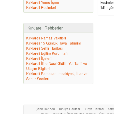
Kırklareli Yeme İçme
kesimler
Kırklareli Resimleri
iklim gö
Kırklareli Rehberleri
Kırklareli Namaz Vakitleri
Kırklareli 15 Günlük Hava Tahmini
Kırklareli Şehir Haritası
Kırklareli Eğitim Kurumları
Kırklareli İlçeleri
Kırklareli İline Nasıl Gidilir, Yol Tarifi ve
Ulaşım Bilgileri
Kırklareli Ramazan İmsakiyesi, İftar ve
Sahur Saatleri
Şehir Rehberi
Türkiye Haritası
Dünya Haritası
Astro
Takvimi
Devlet ve Özel Okullar Rehberi
Özel Temel