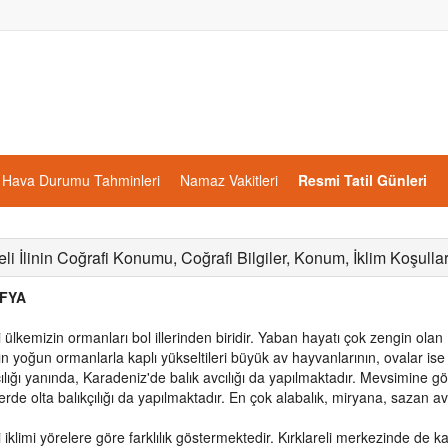
Hava Durumu Tahminleri
Namaz Vakitleri
Resmi Tatil Günleri
eli İlinin Coğrafi Konumu, Coğrafi Bilgiler, Konum, İklim Koşullar
FYA
li ülkemizin ormanları bol illerinden biridir. Yaban hayatı çok zengin olan 
ın yoğun ormanlarla kaplı yükseltileri büyük av hayvanlarının, ovalar ise 
ılığı yanında, Karadeniz'de balık avcılığı da yapılmaktadır. Mevsimine gö
erde olta balıkçılığı da yapılmaktadır. En çok alabalık, miryana, sazan a
li iklimi yörelere göre farklılık göstermektedir. Kırklareli merkezinde de 