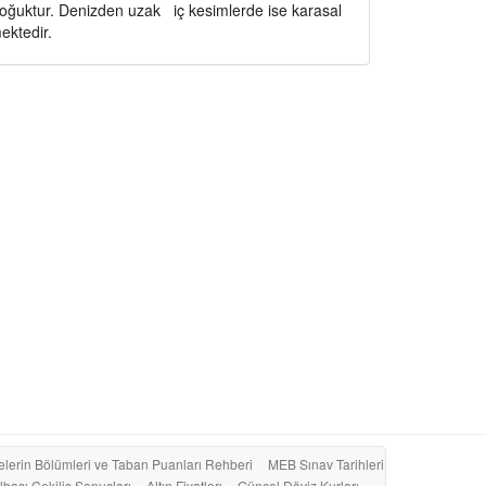
e soğuktur. Denizden uzak iç kesimlerde ise karasal
ektedir.
elerin Bölümleri ve Taban Puanları Rehberi
MEB Sınav Tarihleri
lbaşı Çekiliş Sonuçları
Altın Fiyatları
Güncel Döviz Kurları