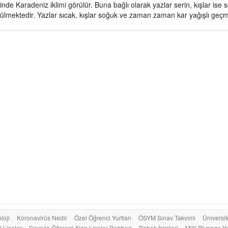
inde Karadeniz iklimi görülür. Buna bağlı olarak yazlar serin, kışlar is
rülmektedir. Yazlar sıcak, kışlar soğuk ve zaman zaman kar yağışlı geçm
loji
Koronavirüs Nedir
Özel Öğrenci Yurtları
ÖSYM Sınav Takvimi
Üniversit
 Liseler
Sınavla Öğrenci Alan Liseler Rehberi
Bebek İsimleri
Milli Piyango Yı