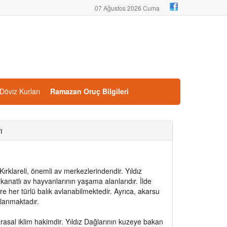
07 Ağustos 2026 Cuma
Döviz Kurları
Ramazan Oruç Bilgileri
ı
Kırklareli, önemli av merkezlerindendir. Yıldız
kanatlı av hayvanlarının yaşama alanlarıdır. İlde
re her türlü balık avlanabilmektedir. Ayrıca, akarsu
vlanmaktadır.
karasal iklim hakimdir. Yıldız Dağlarının kuzeye bakan