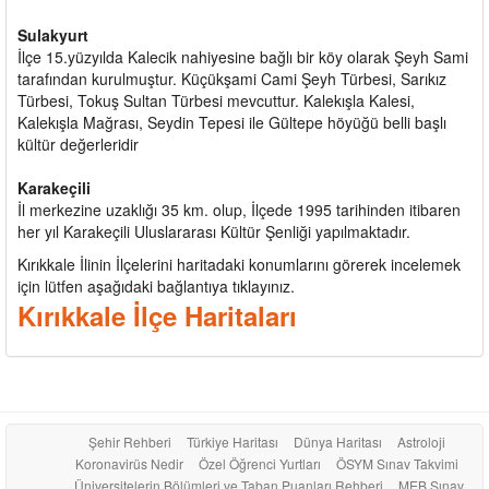
Sulakyurt
İlçe 15.yüzyılda Kalecik nahiyesine bağlı bir köy olarak Şeyh Sami
tarafından kurulmuştur. Küçükşami Cami Şeyh Türbesi, Sarıkız
Türbesi, Tokuş Sultan Türbesi mevcuttur. Kalekışla Kalesi,
Kalekışla Mağrası, Seydin Tepesi ile Gültepe höyüğü belli başlı
kültür değerleridir
Karakeçili
İl merkezine uzaklığı 35 km. olup, İlçede 1995 tarihinden itibaren
her yıl Karakeçili Uluslararası Kültür Şenliği yapılmaktadır.
Kırıkkale İlinin İlçelerini haritadaki konumlarını görerek incelemek
için lütfen aşağıdaki bağlantıya tıklayınız.
Kırıkkale İlçe Haritaları
Şehir Rehberi
Türkiye Haritası
Dünya Haritası
Astroloji
Koronavirüs Nedir
Özel Öğrenci Yurtları
ÖSYM Sınav Takvimi
Üniversitelerin Bölümleri ve Taban Puanları Rehberi
MEB Sınav