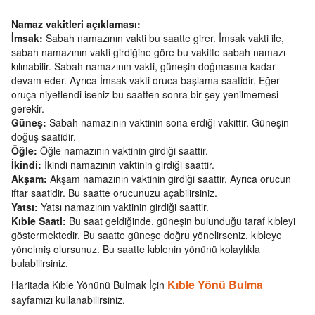
Namaz vakitleri açıklaması:
İmsak:
Sabah namazının vakti bu saatte girer. İmsak vakti ile,
sabah namazının vakti girdiğine göre bu vakitte sabah namazı
kılınabilir. Sabah namazının vakti, güneşin doğmasına kadar
devam eder. Ayrıca İmsak vakti oruca başlama saatidir. Eğer
oruça niyetlendi iseniz bu saatten sonra bir şey yenilmemesi
gerekir.
Güneş:
Sabah namazının vaktinin sona erdiği vakittir. Güneşin
doğuş saatidir.
Öğle:
Öğle namazının vaktinin girdiği saattir.
İkindi:
İkindi namazının vaktinin girdiği saattir.
Akşam:
Akşam namazının vaktinin girdiği saattir. Ayrıca orucun
iftar saatidir. Bu saatte orucunuzu açabilirsiniz.
Yatsı:
Yatsı namazının vaktinin girdiği saattir.
Kıble Saati:
Bu saat geldiğinde, güneşin bulunduğu taraf kıbleyi
göstermektedir. Bu saatte güneşe doğru yönelirseniz, kıbleye
yönelmiş olursunuz. Bu saatte kıblenin yönünü kolaylıkla
bulabilirsiniz.
Kıble Yönü Bulma
Haritada Kıble Yönünü Bulmak İçin
sayfamızı kullanabilirsiniz.