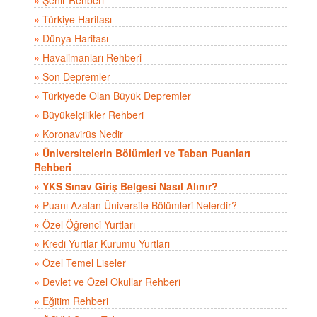
»
Türkiye Haritası
»
Dünya Haritası
»
Havalimanları Rehberi
»
Son Depremler
»
Türkiyede Olan Büyük Depremler
»
Büyükelçilikler Rehberi
»
Koronavirüs Nedir
»
Üniversitelerin Bölümleri ve Taban Puanları
Rehberi
»
YKS Sınav Giriş Belgesi Nasıl Alınır?
»
Puanı Azalan Üniversite Bölümleri Nelerdir?
»
Özel Öğrenci Yurtları
»
Kredi Yurtlar Kurumu Yurtları
»
Özel Temel Liseler
»
Devlet ve Özel Okullar Rehberi
»
Eğitim Rehberi