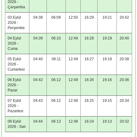
2026 -
Çarşamba
03 Eylül
04:38
06:09
12:50
16:29
19:21
20:42
2026 -
Perşembe
04 Eylül
04:39
06:10
12:49
16:28
19:19
20:40
2026 -
Cuma
05 Eylül
04:40
06:11
12:49
16:27
19:18
20:38
2026 -
Cumartesi
06 Eylül
04:42
06:12
12:49
16:26
19:16
20:36
2026 -
Pazar
07 Eylül
04:43
06:12
12:48
16:25
19:15
20:34
2026 -
Pazartesi
08 Eylül
04:44
06:13
12:48
16:24
19:13
20:32
2026 - Salı