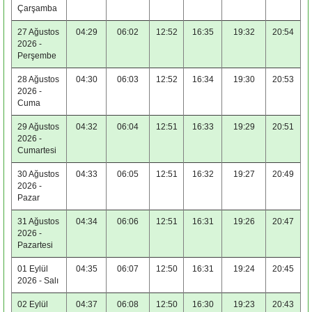
Çarşamba
27 Ağustos
04:29
06:02
12:52
16:35
19:32
20:54
2026 -
Perşembe
28 Ağustos
04:30
06:03
12:52
16:34
19:30
20:53
2026 -
Cuma
29 Ağustos
04:32
06:04
12:51
16:33
19:29
20:51
2026 -
Cumartesi
30 Ağustos
04:33
06:05
12:51
16:32
19:27
20:49
2026 -
Pazar
31 Ağustos
04:34
06:06
12:51
16:31
19:26
20:47
2026 -
Pazartesi
01 Eylül
04:35
06:07
12:50
16:31
19:24
20:45
2026 - Salı
02 Eylül
04:37
06:08
12:50
16:30
19:23
20:43