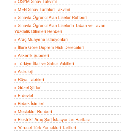
»
ÖSYM Sınav Takvimi
»
MEB Sınav Tarihleri Takvimi
»
Sınavla Öğrenci Alan Liseler Rehberi
»
Sınavla Öğrenci Alan Liselerin Taban ve Tavan
Yüzdelik Dilimleri Rehberi
»
Araç Muayene İstasyonları
»
İllere Göre Deprem Risk Dereceleri
»
Askerlik Şubeleri
»
Türkiye İftar ve Sahur Vakitleri
»
Astroloji
»
Rüya Tabirleri
»
Güzel Şiirler
»
E-devlet
»
Bebek İsimleri
»
Meslekler Rehberi
»
Elektrikli Araç Şarj İstasyonları Haritası
»
Yöresel Türk Yemekleri Tarifleri