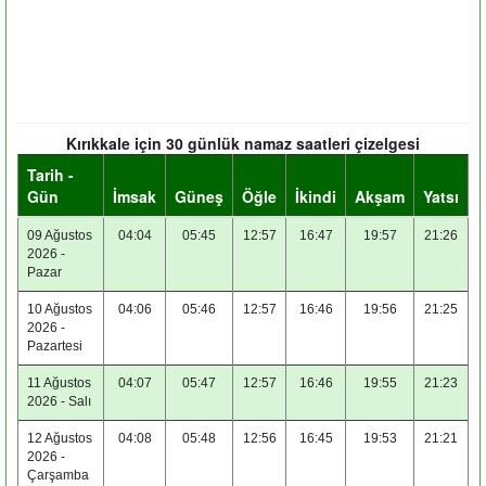
Kırıkkale için 30 günlük namaz saatleri çizelgesi
Tarih -
Gün
İmsak
Güneş
Öğle
İkindi
Akşam
Yatsı
09 Ağustos
04:04
05:45
12:57
16:47
19:57
21:26
2026 -
Pazar
10 Ağustos
04:06
05:46
12:57
16:46
19:56
21:25
2026 -
Pazartesi
11 Ağustos
04:07
05:47
12:57
16:46
19:55
21:23
2026 - Salı
12 Ağustos
04:08
05:48
12:56
16:45
19:53
21:21
2026 -
Çarşamba