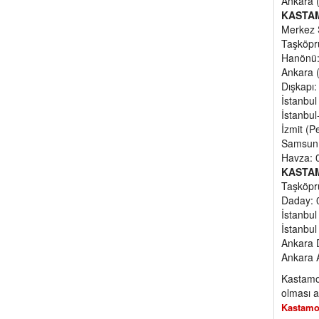
Ankara (
KASTA
Merkez Ş
Taşköpr
Hanönü:
Ankara 
Dışkapı:
İstanbul
İstanbu
İzmit (P
Samsun:
Havza: 
KASTA
Taşköpr
Daday: 
İstanbul
İstanbul
Ankara D
Ankara A
Kastamon
olması a
Kastamon