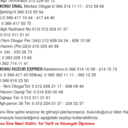
Aşti Terminal)0 312 224 00 12
MONU ÜNAL
Merkez Otogar:0 366 214 11 11 - 212 59 69
ehiriçi:0 366 212 55 54
ü:0 366 417 10 44 - 417 44 46
 0 366 417 55 75
(Aşti-Yazıhane No:51)0 312 224 01 37
 0 312 311 21 61
 (Yeni Otogar Per.:34)0 212 658 04 24 - 658 13 58
l-Harem (Per:22)0 216 333 40 59
er. 34) : 335 26 73
 0 362 228 13 66
0 362 714 11 41
MONU HUZUR EXPRES
Kastamonu:0 366 214 10 39 - 214 72 72
ü: 0 366 417 43 55Araç: 0 366 362 11 11 - 362 12 35
0 366 616 23 50
 - Yeni OtogarTel: 0 212 658 21 17 - 658 08 46
 Harem Garajı Tel: 0 216 530 00 48
ışkapı Tel: 0 312 311 21 61
şti-peron 38 Tel: 0 312 224 01 37 - 224 02 37
u İline şahsi aracınız ile gitmeyi planlıyorsanız, bulunduğunuz ilden Kas
macıyla hazırladığımız aşağıdaki sayfayı kullanabiliriniz.
u İline Nasıl Gidilir, Yol Tarifi ve Güzergah Öğrenme