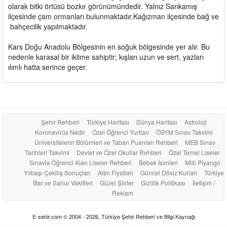
olarak bitki örtüsü bozkır görünümündedir. Yalnız Sarıkamış
ilçesinde çam ormanları bulunmaktadır.Kağızman ilçesinde bağ ve
bahçecilik yapılmaktadır.
Kars Doğu Anadolu Bölgesinin en soğuk bölgesinde yer alır. Bu
nedenle karasal bir iklime sahiptir; kışları uzun ve sert, yazları
ılımlı hatta serince geçer.
Şehir Rehberi
Türkiye Haritası
Dünya Haritası
Astroloji
Koronavirüs Nedir
Özel Öğrenci Yurtları
ÖSYM Sınav Takvimi
Üniversitelerin Bölümleri ve Taban Puanları Rehberi
MEB Sınav
Tarihleri Takvimi
Devlet ve Özel Okullar Rehberi
Özel Temel Liseler
Sınavla Öğrenci Alan Liseler Rehberi
Bebek İsimleri
Milli Piyango
Yılbaşı Çekiliş Sonuçları
Altın Fiyatları
Güncel Döviz Kurları
Türkiye
İftar ve Sahur Vakitleri
Güzel Şiirler
Gizlilik Politikası
İletişim /
Reklam
E-sehir.com © 2004 - 2026, Türkiye Şehir Rehberi ve Bilgi Kaynağı