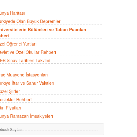
ünya Haritası
ürkiyede Olan Büyük Depremler
niversitelerin Bölümleri ve Taban Puanları
beri
zel Öğrenci Yurtları
evlet ve Özel Okullar Rehberi
EB Sınav Tarihleri Takvimi
raç Muayene İstasyonları
rkiye İftar ve Sahur Vakitleri
zel Şiirler
eslekler Rehberi
tın Fiyatları
ünya Ramazan İmsakiyeleri
ebook Sayfası