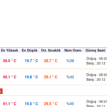
En Yüksek
En Düşük
Ort. Sıcaklık
Nem Oranı
Güneş Saati
Doğuş : 06:2
38.5 ° C
19.7 ° C
28.7 ° C
%38
Batış : 20:13
Doğuş : 06:2
40.1 ° C
19.8 ° C
29.1 ° C
%42
Batış : 20:12
ş
Doğuş : 06:2
41.1 ° C
19.5 ° C
29.5 ° C
%45
Batış : 20:11