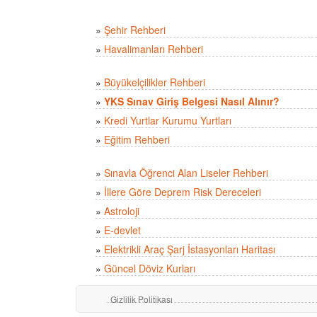
»
Şehir Rehberi
»
Havalimanları Rehberi
»
Büyükelçilikler Rehberi
»
YKS Sınav Giriş Belgesi Nasıl Alınır?
»
Kredi Yurtlar Kurumu Yurtları
»
Eğitim Rehberi
»
Sınavla Öğrenci Alan Liseler Rehberi
»
İllere Göre Deprem Risk Dereceleri
»
Astroloji
»
E-devlet
»
Elektrikli Araç Şarj İstasyonları Haritası
»
Güncel Döviz Kurları
Gizlilik Politikası