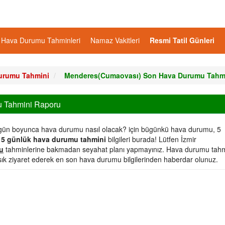
Hava Durumu Tahminleri
Namaz Vakitleri
Resmi Tatil Günleri
Durumu Tahmini
Menderes(Cumaovası) Son Hava Durumu Tahmi
 Tahmini Raporu
 gün boyunca hava durumu nasıl olacak?
için bügünkü hava durumu, 5
15 günlük hava durumu tahmini
bilgileri burada! Lütfen İzmir
u
tahminlerine bakmadan seyahat planı yapmayınız. Hava durumu tahm
sık ziyaret ederek en son hava durumu bilgilerinden haberdar olunuz.