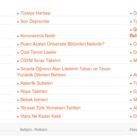
»
Türkiye Haritası
»
D
»
Son Depremler
»
T
»
Ü
»
Koronavirüs Nedir
Reh
»
Puanı Azalan Üniversite Bölümleri Nelerdir?
»
Ö
»
Özel Temel Liseler
»
D
»
ÖSYM Sınav Takvimi
»
M
»
Sınavla Öğrenci Alan Liselerin Taban ve Tavan
Yüzdelik Dilimleri Rehberi
»
A
»
Askerlik Şubeleri
»
Tü
»
Rüya Tabirleri
»
Gü
»
Bebek İsimleri
»
M
»
Yöresel Türk Yemekleri Tarifleri
»
Al
»
İftara Ne Kadar Kaldı
»
D
İletişim / Reklam
Fac