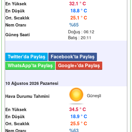
32.1 ° C
En Yüksek
18.8 ° C
En Düşük
25.1 ° C
Ort. Sıcaklık
%65
Nem Oranı
Doğuş : 06:12
Güneş Saati
Batış : 20:11
Twitter'da Paylaş
Facebook'ta Paylaş
WhatsApp'ta Paylaş
Google+'da Paylaş
10 Ağustos 2026 Pazartesi
Güneşli
Hava Durumu Tahmini
34.5 ° C
En Yüksek
18.9 ° C
En Düşük
25.5 ° C
Ort. Sıcaklık
%63
Nem Oranı