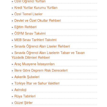
»
Özel Öğrenci Yurtları
»
Kredi Yurtlar Kurumu Yurtları
»
Özel Temel Liseler
»
Devlet ve Özel Okullar Rehberi
»
Eğitim Rehberi
»
ÖSYM Sınav Takvimi
»
MEB Sınav Tarihleri Takvimi
»
Sınavla Öğrenci Alan Liseler Rehberi
»
Sınavla Öğrenci Alan Liselerin Taban ve Tavan
Yüzdelik Dilimleri Rehberi
»
Araç Muayene İstasyonları
»
İllere Göre Deprem Risk Dereceleri
»
Askerlik Şubeleri
»
Türkiye İftar ve Sahur Vakitleri
»
Astroloji
»
Rüya Tabirleri
»
Güzel Şiirler