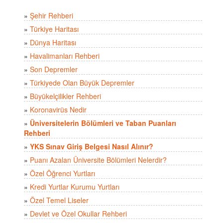
»
Şehir Rehberi
»
Türkiye Haritası
»
Dünya Haritası
»
Havalimanları Rehberi
»
Son Depremler
»
Türkiyede Olan Büyük Depremler
»
Büyükelçilikler Rehberi
»
Koronavirüs Nedir
»
Üniversitelerin Bölümleri ve Taban Puanları
Rehberi
»
YKS Sınav Giriş Belgesi Nasıl Alınır?
»
Puanı Azalan Üniversite Bölümleri Nelerdir?
»
Özel Öğrenci Yurtları
»
Kredi Yurtlar Kurumu Yurtları
»
Özel Temel Liseler
»
Devlet ve Özel Okullar Rehberi