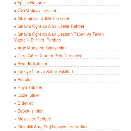
»
Eğitim Rehberi
»
ÖSYM Sınav Takvimi
»
MEB Sınav Tarihleri Takvimi
»
Sınavla Öğrenci Alan Liseler Rehberi
»
Sınavla Öğrenci Alan Liselerin Taban ve Tavan
Yüzdelik Dilimleri Rehberi
»
Araç Muayene İstasyonları
»
İllere Göre Deprem Risk Dereceleri
»
Askerlik Şubeleri
»
Türkiye İftar ve Sahur Vakitleri
»
Astroloji
»
Rüya Tabirleri
»
Güzel Şiirler
»
E-devlet
»
Bebek İsimleri
»
Meslekler Rehberi
»
Elektrikli Araç Şarj İstasyonları Haritası