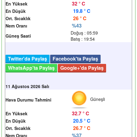
32 ° C
En Yüksek
19.8 ° C
En Düşük
26 ° C
Ort. Sıcaklık
%43
Nem Oranı
Doğuş : 05:59
Güneş Saati
Batış : 19:54
Twitter'da Paylaş
Facebook'ta Paylaş
WhatsApp'ta Paylaş
Google+'da Paylaş
11 Ağustos 2026 Salı
Güneşli
Hava Durumu Tahmini
32.7 ° C
En Yüksek
20.5 ° C
En Düşük
26.7 ° C
Ort. Sıcaklık
%37
Nem Oranı